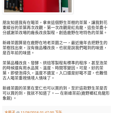
朋友知道我有在喝茶，拿來這個野生茶樹的茶葉，讓我對花
東縱谷的茶葉再次改觀，第一次改觀是紅烏龍，這些茶農十
分感謝茶改場的廠長改良製程，創造鹿野在地特色的茶葉。
新峰茶園算是在鹿野在地老茶園之一，最近幾年去把野生的
茶樹找出來，沒有做品種改良，也就是說我們喝到的味道，
是百年前的味道。
茶葉品種改良、發酵、烘焙等製程有標準的程序，甚至泡茶
的時候還有用水品質、溫度、時間等變因。可是，好的茶
葉，即使泡得久，溫度不適宜，入口還是好喝不澀，也難怪
古人喝茶重視情境人情味了。
新峰茶園的茶業在里仁也可以買的到，至於這款野生茶是否
可以買的到，我就不知道了。— 在新峰茶莊(鹿野鄉紅烏龍形
象館) 。
水瓶子
@
11/26/2016 01:47:00 下午