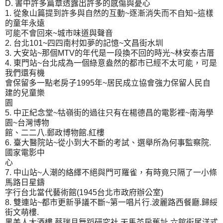
D. 書中許多篇章透露出許多的感傷與憂心
1. 從象山篇提到許多與自然的互動~逐漸消失而不自知~這樣
的童年永遠
可能不會回來~城市味道與聲音
2. 台北101~四四南村如夢的記憶~文昌街水圳
3. 大安站~那個MTV的年代是一段換不回的時光~林安泰古厝
4. 東門站~台北成為一個綠意盎然的都市已經不太可能，可是
我們還有機
會保留多一點老房子1995年~居民成立協會強力保留人民自
建的兒童樂
園
5. 中正紀念堂~牯嶺街的過往只有在楊德昌的電影裡~南海學
園~台灣博物
館、二二八.郵政博物館.紅樓
6. 臺大醫院站~從小到大不斷的考試、選舉所為何事監察院.
國家電影中
心
7. 中山站~人潮的絡繹不絕與門可羅雀，有時竟只隔了一小條
馬路日星鑄
字行台北當代藝術館(1945台北市政府辦公室)
8. 雙連站~都市更新爭議不斷~第一唱片行.波麗路西餐廳.歸綏
街文萌樓.
黑美人大酒樓.蔡瑞月舞蹈研究社.天馬茶房舊址.六館街尾洋式