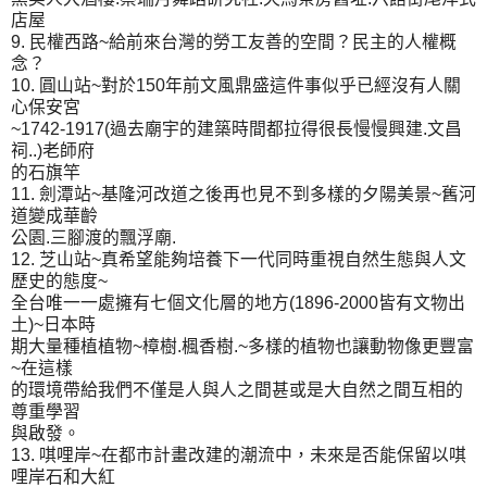
店屋
9. 民權西路~給前來台灣的勞工友善的空間？民主的人權概
念？
10. 圓山站~對於150年前文風鼎盛這件事似乎已經沒有人關
心保安宮
~1742-1917(過去廟宇的建築時間都拉得很長慢慢興建.文昌
祠..)老師府
的石旗竿
11. 劍潭站~基隆河改道之後再也見不到多樣的夕陽美景~舊河
道變成華齡
公園.三腳渡的飄浮廟.
12. 芝山站~真希望能夠培養下一代同時重視自然生態與人文
歷史的態度~
全台唯一一處擁有七個文化層的地方(1896-2000皆有文物出
土)~日本時
期大量種植植物~樟樹.楓香樹.~多樣的植物也讓動物像更豐富
~在這樣
的環境帶給我們不僅是人與人之間甚或是大自然之間互相的
尊重學習
與啟發。
13. 唭哩岸~在都市計畫改建的潮流中，未來是否能保留以唭
哩岸石和大紅