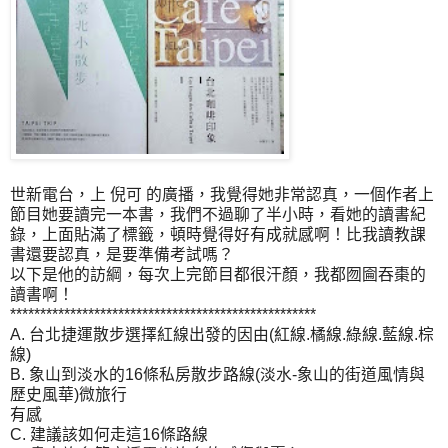
世新電台，上 倪可 的廣播，我覺得她非常認真，一個作者上
節目她要讀完一本書，我們不過聊了半小時，看她的讀書紀
錄，上面貼滿了標籤，頓時覺得好有成就感啊！比我讀教課
書還要認真，是要準備考試嗎？
以下是他的訪綱，每次上完節目都很汗顏，我都囫圇吞棗的
讀書啊！
***************************************************
A. 台北捷運散步選擇紅線出發的因由(紅線.橘線.綠線.藍線.棕
線)
B. 象山到淡水的16條私房散步路線(淡水-象山的街道風情與
歷史風華)微旅行
有感
C. 建議該如何走這16條路線