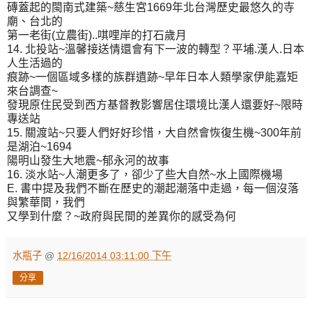
磚蓋起的閩南式建築~慈生宮1669年北台灣歷史最悠久的寺
廟、台北的
第一老街(立農街)..唭哩岸的打石歲月
14. 北投站~溫馨接送情還會有下一波的轉型？平埔.漢人.日本
人生活過的
痕跡~一個區域多樣的族群遺跡~早年日本人類學家伊能嘉矩
來台調查~
發現原住民受到西方基督教影響居住環境比漢人還要好~限時
專送站
15. 關渡站~只要人們好好珍惜，大自然會恢復生機~300年前
是湖泊~1694
陽明山發生大地震~郁永河的故事
16. 淡水站~人潮更多了，卻少了些大自然~水上國際機場
E. 書中提及我們不斷在歷史的潮起潮落中走過，每一個沒落
與繁華間，我們
又學到什麼？~政府與民間的差異你的感受為何
水瓶子
@
12/16/2014 03:11:00 下午
分享