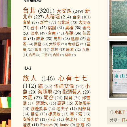
《台灣各地》
台北
(3201)
大安區
(249)
新
北市
(227)
大稻埕
(214)
台南
(101)
宜蘭
(98)
新竹
(77)
台北城
(73)
大同區
(73)
台中
(72)
桃園
(61)
高雄
(58)
金門
(53)
淡水
(49)
台東
(43)
花蓮
(36)
信義
區
(31)
屏東
(28)
馬祖
(28)
艋舺
(25)
嘉
義
(24)
南投
(23)
大龍峒
(23)
金瓜石
(21)
苗
栗
(20)
彰化
(19)
雲林
(13)
鹿港
(12)
九份
(11)
內門
(8)
三芝
(7)
內灣
(7)
蘭嶼
(7)
《人》
旅人
(146)
心有七七
(112)
貓
(35)
伍迪艾倫
(34)
小
魚
(29)
海豚飛
(29)
街頭藝人
(29)
木馬
(27)
梵谷
(24)
阿貝
(21)
郭雪
湖
(17)
蔣渭水
(15)
高更
(15)
天使蛋捲
(14)
渡邊義孝
(14)
老夫子
(14)
阿部寬
◎
水瓶子
(14)
慕夏
(13)
捷思敏
(13)
畢卡索
(13)
安藤忠雄
(12)
小芙
(12)
蔡瑞月
(11)
陳
分類：
日
澄波
(11)
Frances
(9)
louise
(9)
娜娜
(9)