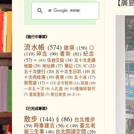
【廣
《進行中專案》
流水帳
(574)
建築
(156)
◎
(119)
碎念
(99)
書架
(61)
紀念
(57)
∞
(41)
伍迪艾倫
(34)
五十次走讀
地圖
(29)
地址牌
(27)
筆記
(23)
3C
(22)
五十次健行
(20)
五十次生日趴
(19)
五
十次肉桂捲
(19)
夜景
(19)
五十冰
(17)
郭雪湖
(17)
○
(13)
古今對照
(11)
蔦屋
(10)
一年五十次
(9)
人孔蓋
(9)
101種咖啡製作
(7)
畫錯重點
(7)
美日美食
(6)
㊣
(4)
《已完成專案》
散步
(144)
§
(86)
台北慢步
(59)
時事建言
(56)
€
(49)
臺北老
屋三生事
(46)
台北閱讀空間
(26)