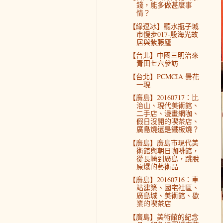
錢，能多做甚麼事
情？
【綠逗冰】聽水瓶子城
市慢步017-殷海光故
居與紫藤廬
【台北】中國三明治來
青田七六參訪
【台北】PCMCIA 曇花
一現
【廣島】20160717：比
治山、現代美術館、
二手店、漫畫網咖、
假日沒開的喫茶店、
廣島燒還是鐵板燒？
【廣島】廣島市現代美
術館與朝日咖啡館，
從長崎到廣島，跳脫
原爆的藝術品
【廣島】20160716：車
站建築、國宅社區、
廣島城、美術館、歇
業的喫茶店
【廣島】美術館的紀念