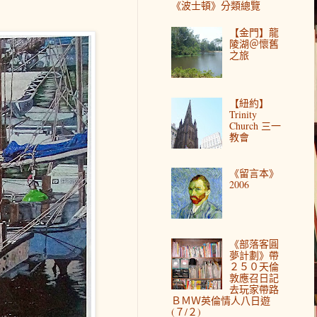
《波士頓》分類總覽
【金門】龍
陵湖＠懷舊
之旅
【紐約】
Trinity
Church 三一
教會
《留言本》
2006
《部落客圓
夢計劃》帶
２５０天倫
敦應召日記
去玩家帶路
ＢＭＷ英倫情人八日遊
(７/２)