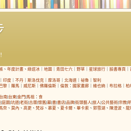
步
！
帳
、
年度計畫
、
綠逗冰
｜
地圖
｜
青田七六
｜
野草
｜
星球旅行
｜
臉書專頁
｜
｜
印度
｜
不丹
｜
斯洛伐克
｜
摩洛哥
｜
北海道
｜
祕魯
｜
智利
巴黎
｜
羅馬
｜
威尼斯
｜
佛羅倫斯
｜
倫敦
：
國家畫廊
｜
維也納
｜
布拉格
｜
柏
台南
|
台東
|
金門
|
馬祖
：
食
道
|
庭園
|
坑道
|
老街
|
古厝
|
懷舊
|
墓
|
書
|
書店
|
品牌
|
街頭藝人
|
旅人
|
公共藝術
|
宗教
|
馬奈
、
莫內
、
高更
、
梵谷
、
慕夏
、
夏卡爾
、
畢卡索
、
郭雪湖
、
陳澄波
、
龍