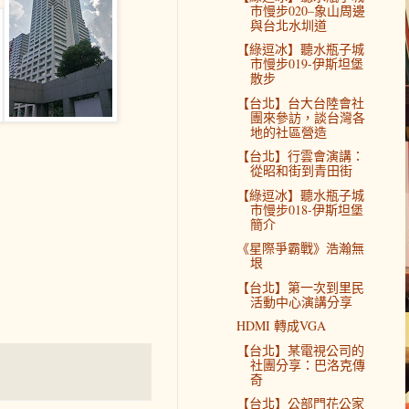
市慢步020–象山周邊
與台北水圳道
【綠逗冰】聽水瓶子城
市慢步019-伊斯坦堡
散步
【台北】台大台陸會社
團來參訪，談台灣各
地的社區營造
【台北】行雲會演講：
從昭和街到青田街
【綠逗冰】聽水瓶子城
市慢步018-伊斯坦堡
簡介
《星際爭霸戰》浩瀚無
垠
【台北】第一次到里民
活動中心演講分享
HDMI 轉成VGA
【台北】某電視公司的
社團分享：巴洛克傳
奇
【台北】公部門花公家