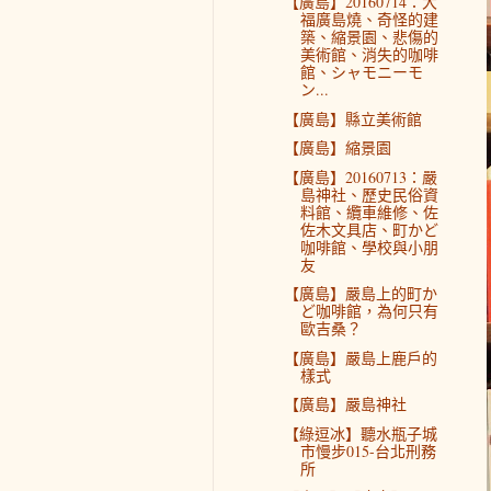
【廣島】20160714：大
福廣島燒、奇怪的建
築、縮景園、悲傷的
美術館、消失的咖啡
館、シャモニーモ
ン...
【廣島】縣立美術館
【廣島】縮景園
【廣島】20160713：嚴
島神社、歷史民俗資
料館、纜車維修、佐
佐木文具店、町かど
咖啡館、學校與小朋
友
【廣島】嚴島上的町か
ど咖啡館，為何只有
歐吉桑？
【廣島】嚴島上鹿戶的
樣式
【廣島】嚴島神社
【綠逗冰】聽水瓶子城
市慢步015-台北刑務
所