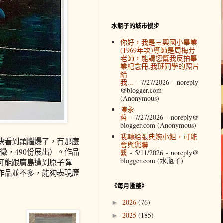
水瓶子的城市慢步
你好，我是三興國小畢業
(1969年次)導師是周梅芳
老師，能請您幫我反拍畢
業紀念冊,我班同學的照片
給
我...
- 7/27/2026
- noreply
@blogger.com
(Anonymous)
陳永
哲
- 7/27/2026
- noreply@
blogger.com (Anonymous)
我轉給張典婉小姐，可能
快看到頭腦爆了，有那麼
會與您聯
徵，490份展出）。作品
繫
- 5/11/2026
- noreply@
blogger.com (水瓶子)
可能跟廣島遭到原子彈
作品並不多，能夠表現歷
《每月匯整》
2026
(76)
►
2025
(185)
►