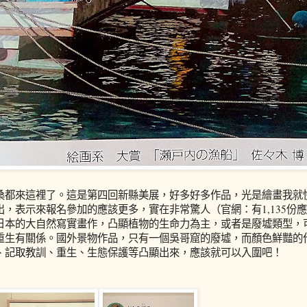
桑都來這裡了。這是第四回新縣美展，好多好多作品，光是繪畫我就
出，表示來報名參加的應該更多，實在非常驚人（官網：有1,135份應
日本的大自然寫實畫作，凸顯植物的生命力為主，或者是廢墟類型，
重生有關係。國外景物作品，只有一個吳哥窟的廢墟，而顏色鮮豔的
、記取教訓、重生、生態保護等凸顯出來，應該就可以入圍吧！