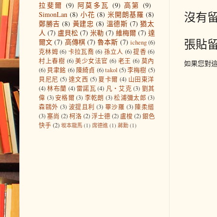
拉斐爾
(9)
阿莫多瓦
(9)
高第
(9)
沒有留
SimonLan
(8)
小花
(8)
米開朗基羅
(8)
鄭勝吉
(8)
黃建忠
(8)
溫德斯
(7)
猶太
人
(7)
盧貝松
(7)
米勒
(7)
維梅爾
(7)
達
張貼
爾文
(7)
高傳棋
(7)
魯本斯
(7)
icheng
(6)
克林姆
(6)
卡拉瓦喬
(6)
孫立人
(6)
提香
(6)
村上春樹
(6)
美少女法官
(6)
老王
(6)
莫內
如果您對
(6)
貝聿銘
(6)
陳綺貞
(6)
takol
(5)
李梅樹
(5)
貝尼尼
(5)
達文西
(5)
夏卡爾
(4)
山田東洋
(4)
林布蘭
(4)
雷諾瓦
(4)
凡‧艾克
(3)
劉其
偉
(3)
安格爾
(3)
李乾朗
(3)
松浦彌太郎
(3)
森鷗外
(3)
波提且利
(3)
畢沙羅
(3)
陳柔縉
(3)
塞尚
(2)
柯洛
(2)
浮士德
(2)
盧梭
(2)
銀色
快手
(2)
坂本龍馬
(1)
席德進
(1)
蔣勳
(1)