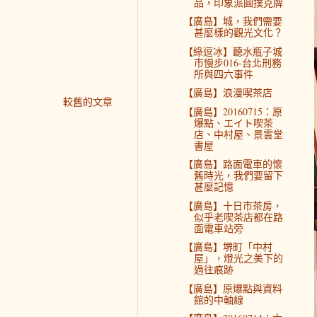
品，印象派圓撲克牌
【廣島】城，我們需要
甚麼樣的觀光文化？
【綠逗冰】聽水瓶子城
市慢步016-台北刑務
所與四六事件
【廣島】浪漫喫茶店
較舊的文章
【廣島】20160715：原
爆點、エイト喫茶
店、中村屋、景雲堂
書屋
【廣島】路面電車的懷
舊時光，我們要留下
甚麼記憶
【廣島】十日市茶房，
似乎老喫茶店都在路
面電車站旁
【廣島】堺町「中村
屋」，燈光之美下的
過往痕跡
【廣島】原爆點與資料
館的中軸線