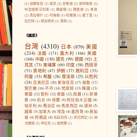
(2)
加爾各答
(2)
南京
(2)
吉隆坡
(2)
安特衛普
(2)
布宜諾斯艾利斯
(2)
華盛頓
(2)
開普敦
(2)
青島
(2)
馬拉喀什
(2)
可倫坡
(1)
哈爾濱
(1)
愛丁堡
(1)
拉巴特
(1)
胡志明市
(1)
雪梨
(1)
《國家》
台灣
(4310)
日本
(879)
美國
(214)
法國
(171)
義大利
(166)
英國
(166)
中國
(130)
捷克
(99)
德國
(92)
土
耳其
(73)
柬埔寨
(69)
印度
(58)
西班牙
(51)
奧地利
(47)
伊朗
(37)
敘利亞
(33)
阿曼
(33)
希臘
(28)
摩洛哥
(25)
以色列
(24)
亞美尼亞
(20)
斯洛伐克
(17)
祕魯
(17)
黎巴嫩
(16)
不丹
(14)
梵諦岡
(13)
韓國
(13)
寮國
(12)
智利
(12)
泰國
(12)
西藏
(11)
菲律
賓
(10)
約旦
(9)
荷蘭
(9)
阿拉伯大公國
(8)
匈牙利
(6)
喬治亞
(6)
馬來西亞
(6)
澳洲
(5)
越南
(5)
加拿大
(4)
埃及
(4)
墨西哥
(4)
新加
坡
(4)
阿根廷
(4)
烏茲別克
(2)
突尼西亞
(2)
納
戈爾諾
(2)
伊拉克
(1)
紐西蘭
(1)