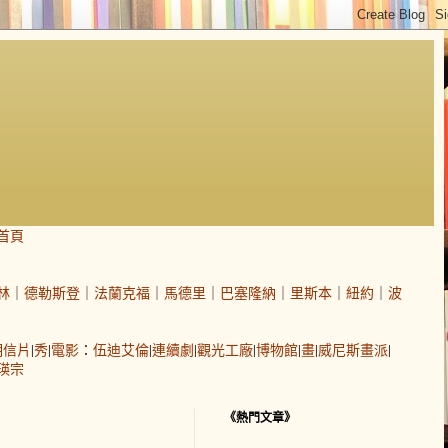
首頁
林
｜
德勒斯登
｜
法蘭克福
｜
馬德里
｜
巴塞隆納
｜
里斯本
｜
紐約
｜
波
明信片
|
秀
|
電影
：
伍迪艾倫
|
連續劇
|
觀光工廠
|
博物館
|
畫
|
威尼斯畫派
|
瑛宗
《熱門文章》