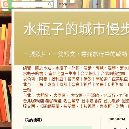
水瓶子的城市慢
一張照片，一篇短文，尋找旅行中的感動
總覽
：
關於本站
、
水瓶子
、
外稿
、
演講
、
導覽
、
媒體
、
流水
水瓶子的書
：
臺北老屋三生事
｜
台北慢步
｜
台北閱讀空間
以色列
｜
阿曼
｜
敘利亞
｜
黎巴嫩
｜
伊朗
｜
高加索
：
亞美尼亞
北京
｜
上海
｜
東京
｜
京都
｜
奈良
｜
神戶
｜
吳哥
｜
伊斯坦堡
｜
士頓
台北
：
大稻埕
、
大同區
、
大安區
、
平溪線
、
金瓜石
、
九份
|
台北咖啡館
|
老咖啡館
|
名曲喫茶
|
日本咖啡館
|
台北散步
|
鐵
達文西
、
米開朗基羅
、
拉斐爾
、
卡拉瓦喬
、
魯本斯
、
米勒
、
2016/07/14
《站內搜尋》