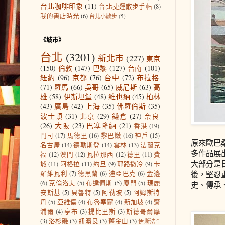
台北咖啡印象
(11)
台北捷運散步手帖
(8)
我的書店時光
(6)
台北小散步
(5)
《城市》
台北
(3201)
新北市
(227)
東京
(150)
倫敦
(147)
巴黎
(127)
台南
(101)
紐約
(96)
京都
(76)
台中
(72)
布拉格
(71)
羅馬
(66)
吳哥
(65)
威尼斯
(63)
高
雄
(58)
伊斯坦堡
(48)
維也納
(45)
柏林
(43)
廣島
(42)
上海
(35)
佛羅倫斯
(35)
波士頓
(31)
北京
(29)
鎌倉
(27)
奈良
(26)
大阪
(23)
巴塞隆納
(21)
香港
(19)
門司
(17)
馬德里
(16)
黎巴嫩
(16)
神戶
(15)
原來歐巴
名古屋
(14)
德勒斯登
(14)
雲林
(13)
法蘭克
多作品展
福
(12)
澳門
(12)
瓦拉那西
(12)
德里
(11)
費
大部分是
城
(11)
阿格拉
(11)
約旦
(9)
耶路撒冷
(9)
卡
後，堅忍
羅維瓦利
(7)
德黑蘭
(6)
迪亞巴克
(6)
金邊
(6)
克倫洛夫
(5)
布達佩斯
(5)
廈門
(5)
瑪麗
史、傳承
安斯基
(5)
貝魯特
(5)
阿勒坡
(5)
阿姆斯特
丹
(5)
亞維儂
(4)
布魯塞爾
(4)
新加坡
(4)
齋
浦爾
(4)
亭布
(3)
提比里斯
(3)
斯德哥爾摩
(3)
洛杉磯
(3)
紐澳良
(3)
舊金山
(3)
伊斯法罕