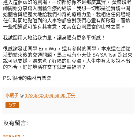
進入這個虛幻的農場，一切都好像不是那麼真實， 黃盛璘老
師開始分享踏入園藝治療的經驗，我想一切都是從實踐中開
始體會與經歷大地給我們神奇的療癒力量，我相信任何場域
任何時間地點碰到的人事物都會對我們心靈有所啟發，而這
一些相遇都可能有其寓意，尤其在台灣豐富的山林之間。
我試圖用大地給我力量，讓身體有更多平衡感！
很感謝發起同學 Erin Wu ，還有參與的同學，本來還在煩惱
活動結束後的交通問題，馬上就有小天使 SA SA Tsai 跑出來
說可以支援，還來煮了好喝的紅豆湯，人生中有太多說不出
的巧合，好好地活在當下就是幸福吧？
PS. 很棒的森林音樂會
水瓶子
@
12/23/2023 09:58:00 下午
分享
沒有留言: