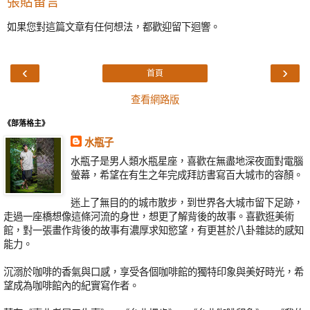
張貼留言
如果您對這篇文章有任何想法，都歡迎留下迴響。
‹
›
首頁
查看網路版
《部落格主》
水瓶子
水瓶子是男人類水瓶星座，喜歡在無盡地深夜面對電腦
螢幕，希望在有生之年完成拜訪書寫百大城市的容顏。
迷上了無目的的城市散步，到世界各大城市留下足跡，
走過一座橋想像這條河流的身世，想更了解背後的故事。喜歡逛美術
館，對一張畫作背後的故事有濃厚求知慾望，有更甚於八卦雜誌的感知
能力。
沉溺於咖啡的香氣與口感，享受各個咖啡館的獨特印象與美好時光，希
望成為咖啡館內的紀實寫作者。