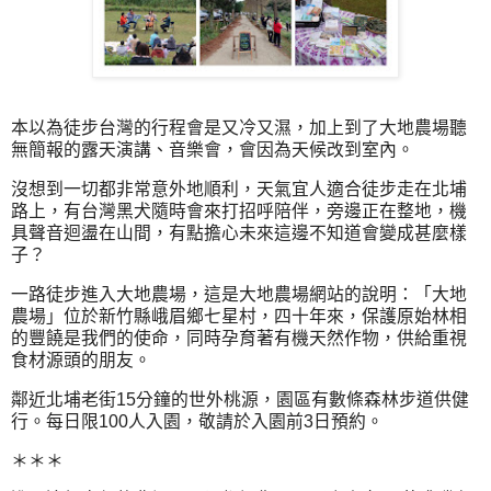
本以為徒步台灣的行程會是又冷又濕，加上到了大地農場聽
無簡報的露天演講、音樂會，會因為天候改到室內。
沒想到一切都非常意外地順利，天氣宜人適合徒步走在北埔
路上，有台灣黑犬隨時會來打招呼陪伴，旁邊正在整地，機
具聲音迴盪在山間，有點擔心未來這邊不知道會變成甚麼樣
子？
一路徒步進入大地農場，這是大地農場網站的說明：「大地
農場」位於新竹縣峨眉鄉七星村，四十年來，保護原始林相
的豐饒是我們的使命，同時孕育著有機天然作物，供給重視
食材源頭的朋友。
鄰近北埔老街15分鐘的世外桃源，園區有數條森林步道供健
行。每日限100人入園，敬請於入園前3日預約。
＊＊＊