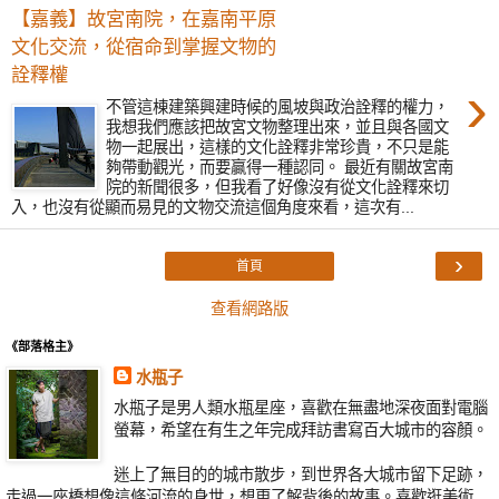
【嘉義】故宮南院，在嘉南平原
文化交流，從宿命到掌握文物的
詮釋權
›
不管這棟建築興建時候的風坡與政治詮釋的權力，
我想我們應該把故宮文物整理出來，並且與各國文
物一起展出，這樣的文化詮釋非常珍貴，不只是能
夠帶動觀光，而要贏得一種認同。 最近有關故宮南
院的新聞很多，但我看了好像沒有從文化詮釋來切
入，也沒有從顯而易見的文物交流這個角度來看，這次有...
›
首頁
查看網路版
《部落格主》
水瓶子
水瓶子是男人類水瓶星座，喜歡在無盡地深夜面對電腦
螢幕，希望在有生之年完成拜訪書寫百大城市的容顏。
迷上了無目的的城市散步，到世界各大城市留下足跡，
走過一座橋想像這條河流的身世，想更了解背後的故事。喜歡逛美術