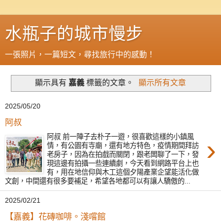
水瓶子的城市慢步
一張照片，一篇短文，尋找旅行中的感動！
顯示具有
嘉義
標籤的文章。
顯示所有文章
2025/05/20
阿叔
阿叔 前一陣子去朴子一遊，很喜歡這樣的小鎮風
›
情，有公園有寺廟，還有地方特色，疫情期間拜訪
老房子，因為在拍戲而關閉，跟老闆聊了一下，發
現這邊有拍攝一些連續劇，今天看到網路平台上也
有，用在地信仰與木工這個夕陽產業企望能活化做
文創，中間還有很多要補足，希望各地都可以有讓人驕傲的...
2025/02/21
【嘉義】花磚咖啡。淺嚐館