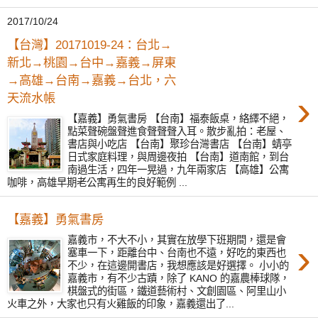
2017/10/24
【台灣】20171019-24：台北→
新北→桃園→台中→嘉義→屏東
→高雄→台南→嘉義→台北，六
›
天流水帳
【嘉義】勇氣書房 【台南】福泰飯桌，絡繹不絕，
點菜聲碗盤聲進食聲聲聲入耳。散步亂拍：老屋、
書店與小吃店 【台南】聚珍台灣書店 【台南】蜻亭
日式家庭料理，與周邊夜拍 【台南】道南館，到台
南過生活，四年一晃過，九年兩家店 【高雄】公寓
咖啡，高雄早期老公寓再生的良好範例 ...
【嘉義】勇氣書房
嘉義市，不大不小，其實在放學下班期間，還是會
›
塞車一下，距離台中、台南也不遠，好吃的東西也
不少，在這邊開書店，我想應該是好選擇。 小小的
嘉義市，有不少古蹟，除了 KANO 的嘉農棒球隊，
棋盤式的街區，鐵道藝術村、文創園區、阿里山小
火車之外，大家也只有火雞飯的印象，嘉義還出了...