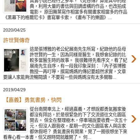
真實小說已經行之多年，《梵谷傳》算是其中的經
典，利用大量的書信與田調虛構的作品，也改拍成
電影。 原田舞葉寫作相當多有關畫家相當多的作品
《黑幕下的格爾尼卡》書寫畢卡索，《畫布下的樂園》...
2020/04/25
許世賢傳奇
這是張博雅的老公紀展南先生所寫，紀錄他的岳母
›
許世賢的一生，因為同樣是醫生，我想會記錄的比
較多當醫生時的故事。 我很難得先看序文，看了紀
展南先生自序，有一段我印象深刻：『內子張博雅
教授一再叮嚀，撰寫媽媽的傳記要超然求實，文章
要讓人家能夠流暢閱讀，不要寫一些與媽媽沒有太多關聯...
2019/04/29
【嘉義】勇氣書房，快閃
從台南開車北上，經過嘉義，才想說都勇氣搬家後
›
都沒有拜訪，於是很緊急的下了交流道往文化園區
開去。 保全在整理樹木，停車場說要收費一次五十
元，但沒人跟我收，星期一的文化園區客人與店家
都休假吧？ 勇氣書房有開業，晃了一圈很想坐下來
看專心看一本書，但又趕時間就離開了。 何...