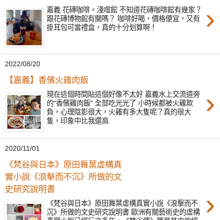
›
嘉義 花磚咖啡。淺嚐館 不知道花磚咖啡館有幾家？
跟花磚博物館有關嗎？ 咖啡好喝，價格便宜，又有
掛耳包可當禮盒，真的十分划算啊！
2022/08/20
【嘉義】香儐火雞肉飯
›
現在這個時間貼這個好像不太好 嘉義水上交流道旁
的"香儐雞肉飯" 全部吃光光了 小時候都被火雞欺
負，心理陰影很大，火雞有多大隻呢？真的很大
隻，印象中比我還高
2020/11/01
《梵谷與日本》原田舞葉虛構真
實小說《浪擊而不沉》所做的文
史研究說明書
›
《梵谷與日本》原田舞葉虛構真實小說《浪擊而不
沉》所做的文史研究說明書 歐洲有關藝術史的虛構