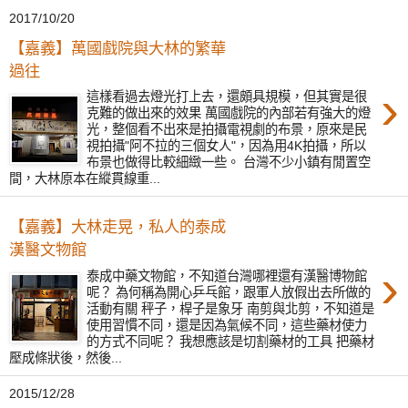
2017/10/20
【嘉義】萬國戲院與大林的繁華
過往
›
這樣看過去燈光打上去，還頗具規模，但其實是很
克難的做出來的效果 萬國戲院的內部若有強大的燈
光，整個看不出來是拍攝電視劇的布景，原來是民
視拍攝"阿不拉的三個女人"，因為用4K拍攝，所以
布景也做得比較細緻一些。 台灣不少小鎮有閒置空
間，大林原本在縱貫線重...
【嘉義】大林走晃，私人的泰成
漢醫文物館
›
泰成中藥文物館，不知道台灣哪裡還有漢醫博物館
呢？ 為何稱為開心乒乓館，跟軍人放假出去所做的
活動有關 秤子，桿子是象牙 南剪與北剪，不知道是
使用習慣不同，還是因為氣候不同，這些藥材使力
的方式不同呢？ 我想應該是切割藥材的工具 把藥材
壓成條狀後，然後...
2015/12/28