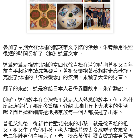
參加了星期六在北埔的龍瑛宗文學館的活動，朱宥勳用很短
很短的時間分析了《貘》這篇文章。
這篇短篇是描述北埔的富四代徐青松在清領時期曾祖父百年
前白手起家申請成為墾戶，曾祖父懷抱著夢想趕走高砂族，
克服了北埔的「瘴煙蠻霧」的疾病，累積了大量的財富。
簡單的來說，這是寫給日本人看得異國故事，朱宥勳說。
的確，這個故事在台灣幾乎就是人人熟悉的故事，但，為什
麼龍瑛宗花了那麼多篇幅，介紹北埔山丘上大地主的生活
呢？而且還鉅細靡遺地把家族每一個人都描述了出來。
曾祖父無後，從新竹竹塹城抱來的小孩，就是徐青松的祖
父，祖父生了幾個小孩，老大抽鴉片煙妻妾成群子女眾多，
老二很胖有個白痴兒子，老三瘦高英俊打獵喜歡讀書有憂鬱