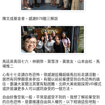
陳文成基金會，感謝B78龍三解說
馬廷英青田七六，林朝棨、葉雪淳、黃敦友、山本由松、馬
場惟二
心有七七走讀白色恐怖，很感謝這種超級馬拉松走讀活動，
居然有同學願意來參加，有關以前前輩遭受到白色恐怖的過
往，要讓大家關注其實有點困難，北師大美術館採用VR模式
或許是讓更多人可以感同身受的一個方法。
自由好像空氣一般，平常是感受不到的，我想了解前輩受到
的白色恐怖，是要維護自由與人權的，以下經過這些地點，