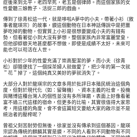
症後來到北平，老四早死，老五是個律師。而這個家族的女
性愛聽三娘教子、活捉三郎的戲曲。
傳到了徐青松這一代，就是哆啦A夢中的小夫，帶著小衫（敘
事者龍瑛宗）的故事，貘這個動物在日本神話傳說中是把噩
夢吃掉的動物，但實質上小衫是很想要變成小夫的有錢有
勢，但看著從小到大沒有夢想，整個家族內非常富麗堂皇，
但他卻蜉蝣天地甚麼都不想做，即使是成績不太好，未來可
能也可以苟活在人世。
小衫對於少年的性愛充滿了崇高聖潔的夢，而小夫（徐青
松）卻隨便找了一個採茶婦人就做愛了，把少年的第一次就
＂花＂掉了，這個純真又美好的夢就消失了。
大部分人對於龍瑛宗的文章多用於批評日本殖民統治這個角
度，但對於現代化（如：留聲機）、資本主義的社會，投機
與賭博這種台灣人的個性並沒有多所琢磨，表面上好像看著
富不過三代這樣的宿命，但更多的比喻，其實很值得大家思
考，用這樣的角度，會不會這篇短文要給大家的啟示並不是
統治者的壓榨呢？
曾祖父刻苦耐勞但無後，徐家並沒有傳承到這個基因，龍瑛
宗認為傳統的麒麟其實是貘，不同的人看到不同動物有不同