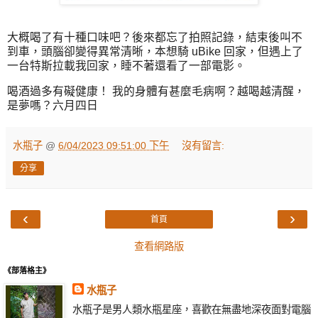
大概喝了有十種口味吧？後來都忘了拍照記錄，結束後叫不
到車，頭腦卻變得異常清晰，本想騎 uBike 回家，但遇上了
一台特斯拉載我回家，睡不著還看了一部電影。
喝酒過多有礙健康！ 我的身體有甚麼毛病啊？越喝越清醒，
是夢嗎？六月四日
水瓶子
@
6/04/2023 09:51:00 下午
沒有留言:
分享
‹
›
首頁
查看網路版
《部落格主》
水瓶子
水瓶子是男人類水瓶星座，喜歡在無盡地深夜面對電腦