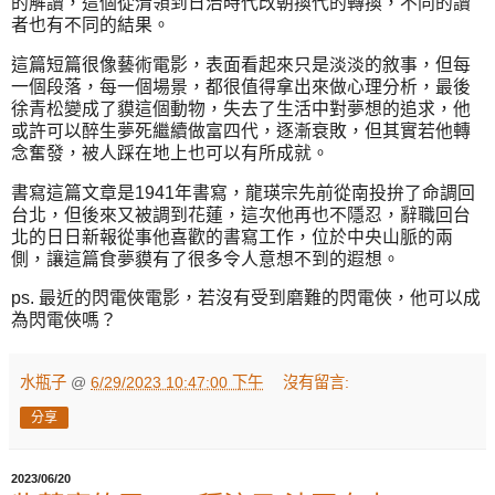
的解讀，這個從清領到日治時代改朝換代的轉換，不同的讀
者也有不同的結果。
這篇短篇很像藝術電影，表面看起來只是淡淡的敘事，但每
一個段落，每一個場景，都很值得拿出來做心理分析，最後
徐青松變成了貘這個動物，失去了生活中對夢想的追求，他
或許可以醉生夢死繼續做富四代，逐漸衰敗，但其實若他轉
念奮發，被人踩在地上也可以有所成就。
書寫這篇文章是1941年書寫，龍瑛宗先前從南投拚了命調回
台北，但後來又被調到花蓮，這次他再也不隱忍，辭職回台
北的日日新報從事他喜歡的書寫工作，位於中央山脈的兩
側，讓這篇食夢貘有了很多令人意想不到的遐想。
ps. 最近的閃電俠電影，若沒有受到磨難的閃電俠，他可以成
為閃電俠嗎？
水瓶子
@
6/29/2023 10:47:00 下午
沒有留言:
分享
2023/06/20