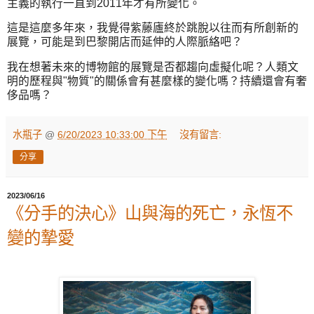
主義的執行一直到2011年才有所變化。
這是這麼多年來，我覺得紫藤廬終於跳脫以往而有所創新的
展覽，可能是到巴黎開店而延伸的人際脈絡吧？
我在想著未來的博物館的展覽是否都趨向虛擬化呢？人類文
明的歷程與"物質"的關係會有甚麼樣的變化嗎？持續還會有奢
侈品嗎？
水瓶子
@
6/20/2023 10:33:00 下午
沒有留言:
分享
2023/06/16
《分手的決心》山與海的死亡，永恆不
變的摯愛