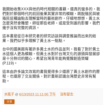
我開始收集XXX與他的時代相關的書籍，還真的蠻多的，我
們對於那個時代的前因後果其實非常的模糊，跳脫殖民與被
殖民這種論點去理解當時的藝術創作，仔細地想想，黃土水
怎麼突然會雕塑，師從那些老師，或是受到誰的影響，我們
幾乎沒有完整的資訊。
這本書是從日本研究者的研究訪談與調查推論而出來的結
果，我們似乎多理解了黃土水一點點。
台中的國美館有著許多黃土水的作品並列，我看了對於黃土
水這個人更為模糊，但黃土水對於台灣文化的源頭與發展卻
是十分熱切的關心，希望台灣青年能夠覺醒創造榮耀
(P.119)。
這本由許多論文改寫的書我覺得多少還原了黃土水創作的歷
程，也還原了交友關係，對於重新認識台灣歷史非常有幫
助。
水瓶子
@
6/13/2023 11:11:00 下午
沒有留言:
分享