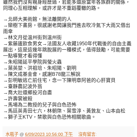
雖然我們沒有親身經歷過，若能多還原當年各族群的關係，
同理心互相理解，或許才是不重蹈覆轍的路。
→北師大美術館，無法離開的人
→欒樹下書房，很感謝老闆讓我門進去吹冷氣下大雨又借出
雨傘
→林文月從溫州街到溫州街
→紫藤廬飲食男女→法國友人收藏1950年代戰後的自由主義
展出，這是這幾年跳脫展的一種模式，值得鼓勵，可能需要
一點導覽才看得懂
→朱昭陽延平學院與螢火蟲
→葉英堃、洪祖培、朱昭陽、劉明
→陳文成基金會，感謝B78龍三解說
→彭明敏逃亡前住宅，念一下陳明章阿爸的心肝寶貝
→臺靜農記波外翁
→喬大壯還鄉投河自盡
→許壽裳被殺
→馬場為二教授的兒子與白色恐怖
→馬廷英青田七六，林朝棨、葉雪淳、黃敦友、山本由松
→獅子王KTV，禁歌與白色恐怖相關歌曲。
水瓶子
@
6/09/2023 10:56:00 下午
沒有留言: