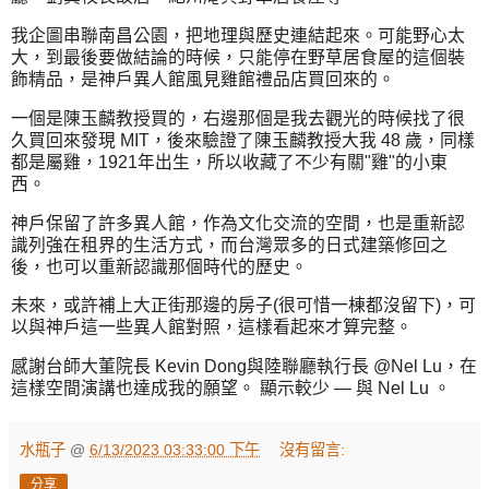
我企圖串聯南昌公園，把地理與歷史連結起來。可能野心太
大，到最後要做結論的時候，只能停在野草居食屋的這個裝
飾精品，是神戶異人館風見雞館禮品店買回來的。
一個是陳玉麟教授買的，右邊那個是我去觀光的時候找了很
久買回來發現 MIT，後來驗證了陳玉麟教授大我 48 歲，同樣
都是屬雞，1921年出生，所以收藏了不少有關"雞"的小東
西。
神戶保留了許多異人館，作為文化交流的空間，也是重新認
識列強在租界的生活方式，而台灣眾多的日式建築修回之
後，也可以重新認識那個時代的歷史。
未來，或許補上大正街那邊的房子(很可惜一棟都沒留下)，可
以與神戶這一些異人館對照，這樣看起來才算完整。
感謝台師大董院長 Kevin Dong與陸聯廳執行長 @Nel Lu，在
這樣空間演講也達成我的願望。 顯示較少 — 與 Nel Lu 。
水瓶子
@
6/13/2023 03:33:00 下午
沒有留言:
分享