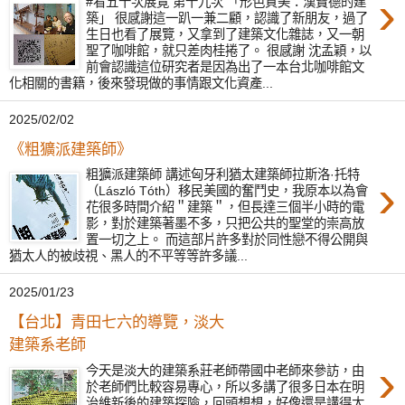
›
#看五十次展覽 第十九次 「形色質美：漢寶德的建
築」 很感謝這一趴一兼二顧，認識了新朋友，過了
生日也看了展覽，又拿到了建築文化雜誌，又一朝
聖了咖啡館，就只差肉桂捲了。 很感謝 沈孟穎，以
前會認識這位研究者是因為出了一本台北咖啡館文
化相關的書籍，後來發現做的事情跟文化資產...
2025/02/02
《粗獷派建築師》
粗獷派建築師 講述匈牙利猶太建築師拉斯洛·托特
›
（László Tóth）移民美國的奮鬥史，我原本以為會
花很多時間介紹＂建築＂，但長達三個半小時的電
影，對於建築著墨不多，只把公共的聖堂的崇高放
置一切之上。 而這部片許多對於同性戀不得公開與
猶太人的被歧視、黑人的不平等等許多議...
2025/01/23
【台北】青田七六的導覽，淡大
建築系老師
›
今天是淡大的建築系莊老師帶國中老師來參訪，由
於老師們比較容易專心，所以多講了很多日本在明
治維新後的建築探險，回頭想想，好像還是講得太