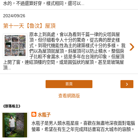
水的，不過還算好穿，樣式相同，還可以...
2024/09/26
第十一天【魯汶】屋頂
原本上到高處，會以為看到千篇一律的尖塔與屋
›
頂，但仔細看令人十分的驚奇，從古典的歷史樣
式，到現代機能性為主的建築樣式十分的多樣。 我
們以為屋頂就屋頂，斜屋頂可以防止積水，整個房
子比較不會漏水，這是多年在台灣的印象，但屋頂
上開了窗，連結頂樓的空間，或是圓弧狀的屋頂，甚至是玻璃屋
頂...
›
首頁
查看網路版
《部落格主》
水瓶子
水瓶子是男人類水瓶星座，喜歡在無盡地深夜面對電腦
螢幕，希望在有生之年完成拜訪書寫百大城市的容顏。