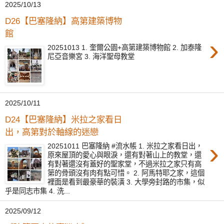
2025/10/13
D26【巴塞隆納】高第建築博物
館
›
20251013 1. 奎爾公園+高第建築博物館 2. 加泰隆
尼亞音樂宮 3. 海洋聖母教堂
2025/10/11
D24【巴塞隆納】米拉之家看日
出，高第對於軸線的迷戀
›
20251011 巴塞隆納 #流水帳 1. 米拉之家看日出，
原來屋頂的愛心與眼淚，還有對著山上的教堂，還
有對著還沒有蓋好的聖家堂，不過米拉之家只有高
第的骨頭沒有肉有點可惜。 2. 阿馬特耶之家，這個
裡面是看到最豪華的裝潢 3. 大學旁封路的市集，似
乎是同志市集 4. 洗...
2025/09/12