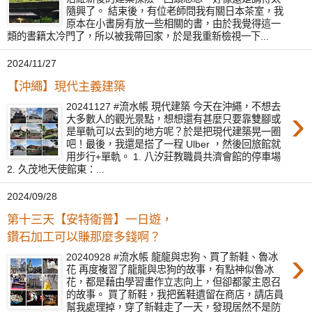
隨興了。 結束後，有位老師問我有關日本茶室，我
原本在小書房有放一些相關的書，由於我覺得這一
類的書籍太冷門了，所以被我帶回家，於是我重新檢視一下...
2024/11/27
【沖繩】現代主義建築
20241127 #流水帳 現代建築 今天在沖繩，不想去
›
大多數人的觀光景點，想想還有甚麼只要靠雙腳或
是單軌可以去到的地方呢？於是把現代建築晃一圈
吧！最後，我還是搭了一程 Ulber ，然後回旅館就
用步行+單軌。 1. 八汐莊教職員共濟會館的停車場
2. 久茂地天使館東：...
2024/09/28
第十三天【安特衛普】一日遊，
鑽石加工可以賺那麼多錢啊？
›
20240928 #流水帳 龍龍與忠狗、買了新鞋、魯冰
花 再度複習了龍龍與忠狗的故事，有點神似魯冰
花，都是藉由學習畫作立志向上，但卻都蒙主恩召
的故事。 買了新鞋，我把舊鞋遺留在商店，請店員
幫我處理掉，穿了新鞋走了一天，發現居然不是防