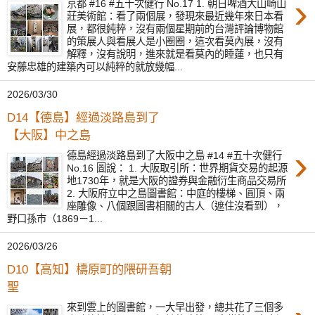
›
京都 #16 #五十次健行 No.17 1. 朝日啤酒大山崎山
莊美術館：看了兩個展，發現來最近幾年來日本看
展，都很純粹，沒有兩個星期前的台灣評論博物館
的策展人與看展人是小圈圈，這次看莫內展，沒有
解釋，沒有說明，進來就是看莫內的睡蓮，也只有
安藤忠雄的建築內可以純粹的就放幾幅...
2026/03/30
D14【德島】經過淡路島到了
【大阪】中之島
›
德島經過淡路島到了大阪中之島 #14 #五十次健行
No.16 圖說： 1. 大阪取引所：世界期貨交易的起源
地1730年，就是大阪的證券與金融衍生商品交易所
2. 大阪府立中之島圖書館：中庭的樓梯、圓頂、兩
座雕像、八個跟圖書相關的古人（遮住沒看到），
野口孫市（1869－1...
2026/03/26
D10【高知】檮原町的隈研吾朝
聖
來到雲上的圖書館，一大早出發，總共花了三個多