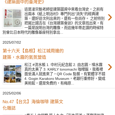
《建築圖中的臺灣史》
這是凌宗魁老師從建築圖資中來看台灣史，之前有
›
出兩本《紙上明治村》專門列出"消失"的經典建
築，還好這次列出來的，還有一些尚存。 之前特別
把尾辻國吉在《台灣建築會誌》的文章找出來，有
一篇是說明台灣的雕像，而這幾年帶走讀的時候特
別會比日本時代的雕像基座特別拿出...
2025/07/02
第十六天【島根】松江城周邊的
建築，水霧的氣氛營造
›
松江 #流水帳 1. 中村元紀念館 2. 由志園，噴水霧
真的太美了 3. KARLY tonomachi 咖哩飯，我看裡
面坐滿人就進來了，QR Code 點餐，有繁體字不錯
4. Gogin Karakoro Museum，老銀行重修好，變成
美術館，還是免費的，有梅原...
2025/02/06
No.47【台北】海倫咖啡 建築文
化雜誌