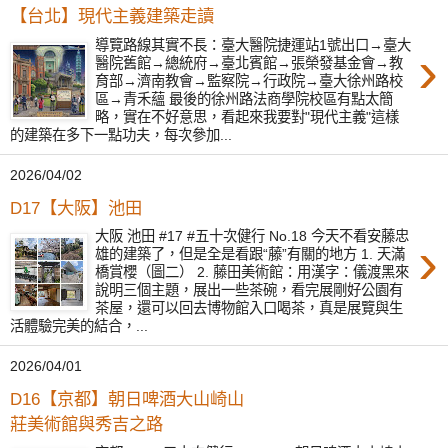
【台北】現代主義建築走讀
導覽路線其實不長：臺大醫院捷運站1號出口→臺大
›
醫院舊館→總統府→臺北賓館→張榮發基金會→教
育部→濟南教會→監察院→行政院→臺大徐州路校
區→青禾蘊 最後的徐州路法商學院校區有點太簡
略，實在不好意思，看起來我要對"現代主義"這樣
的建築在多下一點功夫，每次參加...
2026/04/02
D17【大阪】池田
大阪 池田 #17 #五十次健行 No.18 今天不看安藤忠
›
雄的建築了，但是全是看跟“藤”有關的地方 1. 天滿
橋賞櫻（圖二） 2. 藤田美術館：用漢字：儀渡黑來
說明三個主題，展出一些茶碗，看完展剛好公園有
茶屋，還可以回去博物館入口喝茶，真是展覽與生
活體驗完美的結合，...
2026/04/01
D16【京都】朝日啤酒大山崎山
莊美術館與秀吉之路