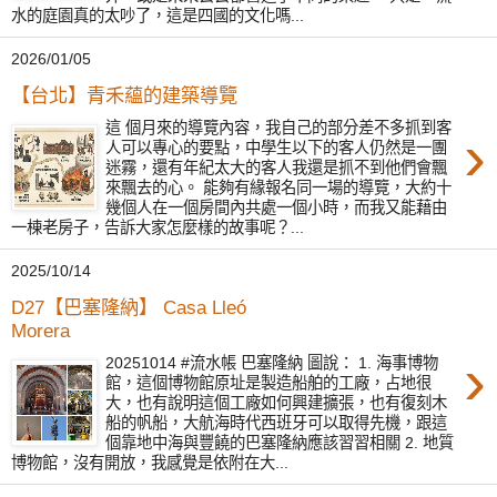
水的庭園真的太吵了，這是四國的文化嗎...
2026/01/05
【台北】青禾蘊的建築導覽
這 個月來的導覽內容，我自己的部分差不多抓到客
›
人可以專心的要點，中學生以下的客人仍然是一團
迷霧，還有年紀太大的客人我還是抓不到他們會飄
來飄去的心。 能夠有緣報名同一場的導覽，大約十
幾個人在一個房間內共處一個小時，而我又能藉由
一棟老房子，告訴大家怎麼樣的故事呢？...
2025/10/14
D27【巴塞隆納】 Casa Lleó
Morera
›
20251014 #流水帳 巴塞隆納 圖說： 1. 海事博物
館，這個博物館原址是製造船舶的工廠，占地很
大，也有說明這個工廠如何興建擴張，也有復刻木
船的帆船，大航海時代西班牙可以取得先機，跟這
個靠地中海與豐饒的巴塞隆納應該習習相關 2. 地質
博物館，沒有開放，我感覺是依附在大...