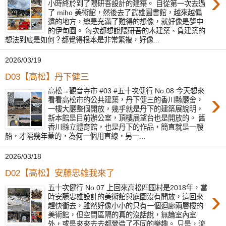
›
小時終於到了隈研吾設計的建築。 自從第一次去過
了 miho 美術館，然後去了武雄圖書館，越來越偏
遠的地方，總是充滿了難得的想像，就好像是夢中
的伊甸園。 每次都想說隈研吾的木建築、負建築的
想法到底是如何？都覺得根本是非常繁複，好像...
2026/03/19
D03【高松】丹下健三
高松→觀音寺市 #03 #五十次健行 No.08 今天想來
›
看看高松市的公共建築，丹下健三的香川縣廳舍，
一樓大廳整個開放，幾乎就是丹下的建築展說明，
新本館是目前辦公室，頂樓展望台也是開放的。 舊
香川縣立體育館，也是丹下的作品，簡直就是一艘
船，才隔幾年蓋的，為何一個用直線，另一...
2026/03/18
D02【高松】安藤忠雄我來了
五十次健行 No.07 上回來高松四國村是2018年，當
›
時安藤忠雄設計的美術館與庭園沒有開放，這回來
趕快衝去，雖然好像小小的只有一個迴廊兩層樓的
美術館，但空間區隔的真的沒話說，無論室內室
外，或是來來去去都營造了不同的樂趣。 只是，流