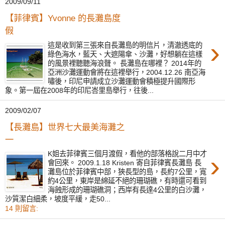
2009/09/11
【菲律賓】Yvonne 的長灘島度
假
›
這是收到第三張來自長灘島的明信片，清澈透底的
綠色海水，藍天、大遮陽傘、沙灘，好想躺在這樣
的風景裡聽聽海浪聲。 長灘島在哪裡？ 2014年的
亞洲沙灘運動會將在這裡舉行，2004.12.26 南亞海
嘯後，印尼申請成立沙灘運動會積極提升國際形
象。第一屆在2008年的印尼峇里島舉行，往後...
2009/02/07
【長灘島】世界七大最美海灘之
一
›
K姐去菲律賓三個月渡假，看他的部落格說二月中才
會回來。 2009.1.18 Kristen 寄自菲律賓長灘島 長
灘島位於菲律賓中部，狹長型的島，長約7公里，寬
約4公里，東岸是綿延不絕的珊瑚礁，有時還可看到
海蝕形成的珊瑚礁洞；西岸有長達4公里的白沙灘，
沙質潔白細柔，坡度平緩，走50...
14 則留言: