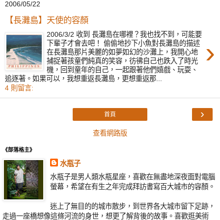
2006/05/22
【長灘島】天使的容顏
2006/3/2 收到 長灘島在哪裡？我也找不到，可能要
›
下輩子才會去吧！ 偷偷地抄下小魚對長灘島的描述
在長灘島那片美麗的如夢如幻的沙灘上，我開心地
捕捉著孩童們純真的笑容，彷彿自己也跌入了時光
機，回到童年的自己，一起跟著他們嬉戲、玩耍、
追逐著。如果可以，我想重返長灘島，更想重返那...
4 則留言:
›
首頁
查看網路版
《部落格主》
水瓶子
水瓶子是男人類水瓶星座，喜歡在無盡地深夜面對電腦
螢幕，希望在有生之年完成拜訪書寫百大城市的容顏。
迷上了無目的的城市散步，到世界各大城市留下足跡，
走過一座橋想像這條河流的身世，想更了解背後的故事。喜歡逛美術