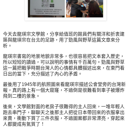
今天去龍瑛宗文學館，分享給值班的館員們有關洋和折衷建
築與龍瑛宗在台北的足跡，用了勁風與野草這篇文章來分
析。
龍瑛宗書寫的地景地貌非常多，也很容易把文本套入歷史，
所以短短的讀過，可以說明的事情有千百萬句。勁風與野草
這一篇把戰爭時期台灣人的心情都具體描述出來，在東門看
日出的當下，充分描述了內心的矛盾。
最後用了1945年的航照圖來看龍瑛宗描述公會堂旁的台灣新
報，真的路上有一個大窟窿，不過倒是很難看到車子被爆炸
飛到二樓的景象。
後來，文學館對面的老房子很難得的主人回來，一堆年輕人
跑去串門子，聊聊天之後那主人把從日本帶回來的衣服拿出
來賣，衝動下買了三件衣服，不過圖案都非常漂亮，穿起來
人都變成有氣質了！