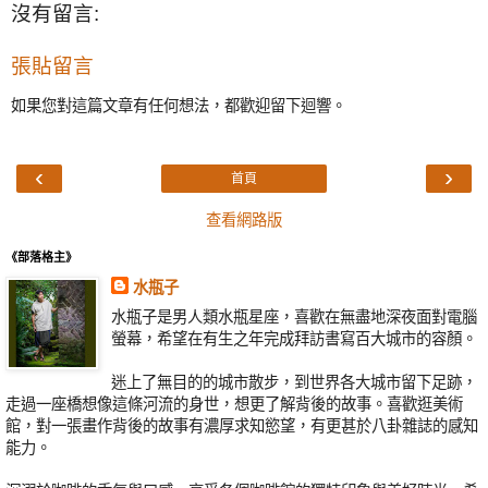
沒有留言:
張貼留言
如果您對這篇文章有任何想法，都歡迎留下迴響。
‹
›
首頁
查看網路版
《部落格主》
水瓶子
水瓶子是男人類水瓶星座，喜歡在無盡地深夜面對電腦
螢幕，希望在有生之年完成拜訪書寫百大城市的容顏。
迷上了無目的的城市散步，到世界各大城市留下足跡，
走過一座橋想像這條河流的身世，想更了解背後的故事。喜歡逛美術
館，對一張畫作背後的故事有濃厚求知慾望，有更甚於八卦雜誌的感知
能力。