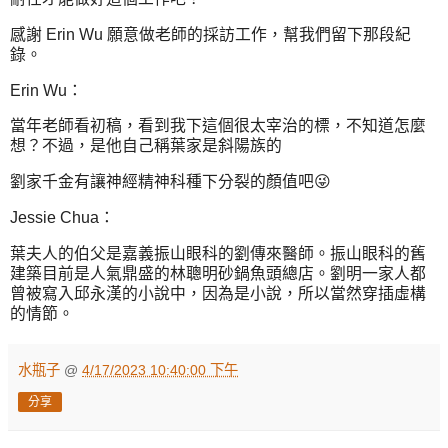
感謝 Erin Wu 願意做老師的採訪工作，幫我們留下那段紀
錄。
Erin Wu：
當年老師看初稿，看到我下這個很太宰治的標，不知道怎麼
想？不過，是他自己稱葉家是斜陽族的
劉家千金有讓神經精神科種下分裂的顏值吧😜
Jessie Chua：
葉夫人的伯父是嘉義振山眼科的劉傳來醫師。振山眼科的舊
建築目前是人氣鼎盛的林聰明砂鍋魚頭總店。劉明一家人都
曾被寫入邱永漢的小說中，因為是小說，所以當然穿插虛構
的情節。
水瓶子
@
4/17/2023 10:40:00 下午
分享