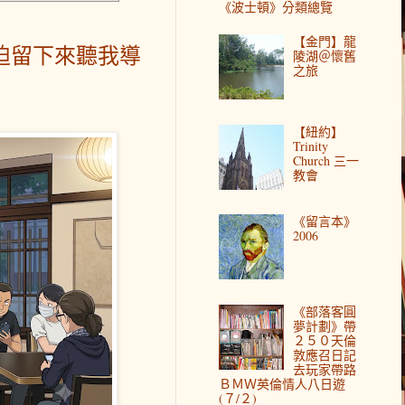
《波士頓》分類總覽
【金門】龍
迫留下來聽我導
陵湖＠懷舊
之旅
【紐約】
Trinity
Church 三一
教會
《留言本》
2006
《部落客圓
夢計劃》帶
２５０天倫
敦應召日記
去玩家帶路
ＢＭＷ英倫情人八日遊
(７/２)