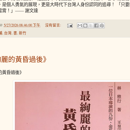
，是個人勇氣的展現，更是大時代下台灣人身份認同的追尋！ 「只
雲霄！」—— 謝文達
@
5/27/2026 08:46:00 下午
沒有留言:
埔
,
台灣
,
書
,
新竹
絢麗的黃昏過後》
的黃昏過後》