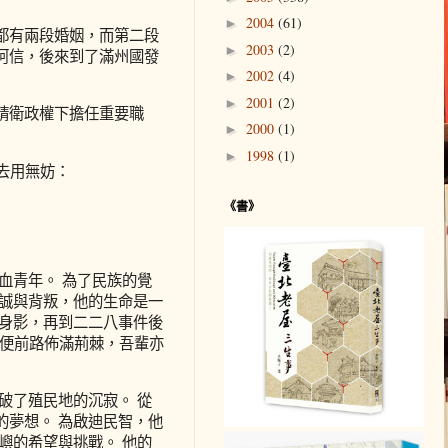
2004
(61)
►
都有兩段婚姻，而第二段
2003
(2)
►
阿信，後來到了滿州國發
2002
(4)
►
2001
(2)
►
精衛政權下擔任重要職
2000
(1)
►
1998
(1)
►
去用無妨：
《書》
血青年。 為了民族的覺
忠誠與背叛，他的生命是一
議身影，再到二二八事件後
即便前路佈滿荊棘，吾輩亦
破了殖民地的沉寂。 從
的夢想。 為啟迪民智，他
嶼的希望與挑戰。 他的