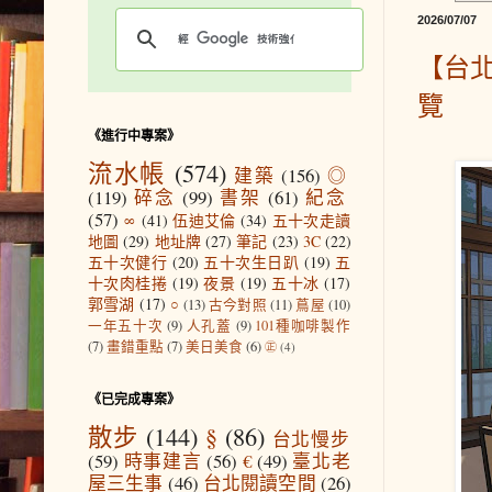
2026/07/07
【台
覽
《進行中專案》
流水帳
(574)
建築
(156)
◎
(119)
碎念
(99)
書架
(61)
紀念
(57)
∞
(41)
伍迪艾倫
(34)
五十次走讀
地圖
(29)
地址牌
(27)
筆記
(23)
3C
(22)
五十次健行
(20)
五十次生日趴
(19)
五
十次肉桂捲
(19)
夜景
(19)
五十冰
(17)
郭雪湖
(17)
○
(13)
古今對照
(11)
蔦屋
(10)
一年五十次
(9)
人孔蓋
(9)
101種咖啡製作
(7)
畫錯重點
(7)
美日美食
(6)
㊣
(4)
《已完成專案》
散步
(144)
§
(86)
台北慢步
(59)
時事建言
(56)
€
(49)
臺北老
屋三生事
(46)
台北閱讀空間
(26)