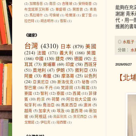
(2)
加爾各答
(2)
南京
(2)
吉隆坡
(2)
安特衛普
(2)
能夠在充
布宜諾斯艾利斯
(2)
華盛頓
(2)
開普敦
(2)
青島
謝謝 青禾蘊
(2)
馬拉喀什
(2)
可倫坡
(1)
哈爾濱
(1)
愛丁堡
(1)
代，用一
拉巴特
(1)
胡志明市
(1)
雪梨
(1)
推薦的書單，
《國家》
◎
水瓶子
台灣
(4310)
日本
(879)
美國
分類：
水
(214)
法國
(171)
義大利
(166)
英國
(166)
中國
(130)
捷克
(99)
德國
(92)
土
耳其
(73)
柬埔寨
(69)
印度
(58)
西班牙
2026/05/27
(51)
奧地利
(47)
伊朗
(37)
敘利亞
(33)
【北
阿曼
(33)
希臘
(28)
摩洛哥
(25)
以色列
(24)
亞美尼亞
(20)
斯洛伐克
(17)
祕魯
(17)
黎巴嫩
(16)
不丹
(14)
梵諦岡
(13)
韓國
(13)
寮國
(12)
智利
(12)
泰國
(12)
西藏
(11)
菲律
賓
(10)
約旦
(9)
荷蘭
(9)
阿拉伯大公國
(8)
匈牙利
(6)
喬治亞
(6)
馬來西亞
(6)
澳洲
(5)
越南
(5)
加拿大
(4)
埃及
(4)
墨西哥
(4)
新加
坡
(4)
阿根廷
(4)
烏茲別克
(2)
突尼西亞
(2)
納
戈爾諾
(2)
伊拉克
(1)
紐西蘭
(1)