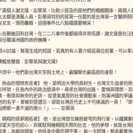
了兩個人謝文達、彭華英，比較少提及的是他們的婚姻關係，兩個人
太太都是演藝人員，彭華英特別的是第一任娶的是台灣第一女醫師蔡
有女友，憤而離婚，這個事件比八點檔還要精采！
人在戰後回到台灣，在二二八事件後都過得非常低調，謝文達曾在汪
英任職滿洲國的政府機構。
跟AI討論，幫我生成的短語，若真的有人要介紹這兩位前輩，可以拿
湧鯤島雙雄：彭華英與謝文達》
洪流中，他們是台灣天空與土地上，最耀眼也最孤寂的身影！
：熱血的理想奔走者】 他，是明治大學的高材生，台灣文化協會的熱
走呼號，在島內外的政治旋渦中，尋求台灣的出路。 愛情與理想，
情、衝突與無奈的史詩。 從意氣風發的社會運動家，到滿洲國的爭
.. 他的名字，曾被刻意遺忘，卻是台灣近代史上不可抹滅的一頁！ 「
點燃那一盞不滅的燈火！」—— 彭華英
：翱翔的逐夢開拓者】 他，是台灣首位擁抱蒼穹的飛行家，以鐵翼劃
仰望天空的初心，到駕馭飛機翱翔天際的壯志，他的夢想，就是台灣
協會；為報效國家，他投身中華民國空軍。 每一次起降，都承載著島