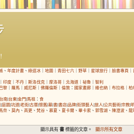
步
！
帳
、
年度計畫
、
綠逗冰
｜
地圖
｜
青田七六
｜
野草
｜
星球旅行
｜
臉書專頁
｜
｜
印度
｜
不丹
｜
斯洛伐克
｜
摩洛哥
｜
北海道
｜
祕魯
｜
智利
巴黎
｜
羅馬
｜
威尼斯
｜
佛羅倫斯
｜
倫敦
：
國家畫廊
｜
維也納
｜
布拉格
｜
柏
台南
|
台東
|
金門
|
馬祖
：
食
道
|
庭園
|
坑道
|
老街
|
古厝
|
懷舊
|
墓
|
書
|
書店
|
品牌
|
街頭藝人
|
旅人
|
公共藝術
|
宗教
|
馬奈
、
莫內
、
高更
、
梵谷
、
慕夏
、
夏卡爾
、
畢卡索
、
郭雪湖
、
陳澄波
、
龍
書
顯示具有
標籤的文章。
顯示所有文章