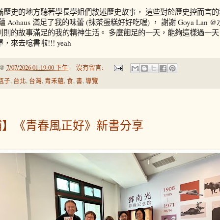
滿歷史的地方聽著學長學姐們敘述歷史故事， 這些對於歷史控而言
 Aohaus 滿足了我的味蕾 (抹茶蛋糕好好吃喔) ， 謝謝 Goya La
則則的故事滿足的我的精神生活。 多麼飽足的一天，能夠這樣過一天
來去唸書啦!!! yeah
@
7/07/2026 01:19:00 下午
沒有留言:
瓶子
,
台北
,
台灣
,
青禾蘊
,
食
,
書
,
導覽
埔】《青春風正好》新書分享