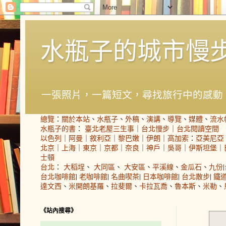
水瓶子的城市慢
一張照片，一篇短文，尋找旅行中的感動
總覽
：
關於本站
、
水瓶子
、
外稿
、
演講
、
導覽
、
媒體
、
流水
水瓶子的書
：
臺北老屋三生事
｜
台北慢步
｜
台北閱讀空間
以色列
｜
阿曼
｜
敘利亞
｜
黎巴嫩
｜
伊朗
｜
高加索
：
亞美尼亞
北京
｜
上海
｜
東京
｜
京都
｜
奈良
｜
神戶
｜
吳哥
｜
伊斯坦堡
｜
士頓
台北
：
大稻埕
、
大同區
、
大安區
、
平溪線
、
金瓜石
、
九份
|
台北咖啡館
|
老咖啡館
|
名曲喫茶
|
日本咖啡館
|
台北散步
|
鐵
達文西
、
米開朗基羅
、
拉斐爾
、
卡拉瓦喬
、
魯本斯
、
米勒
、
《站內搜尋》