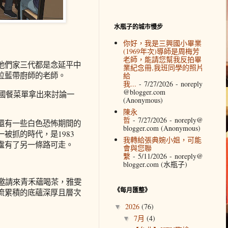
水瓶子的城市慢步
你好，我是三興國小畢業
(1969年次)導師是周梅芳
老師，能請您幫我反拍畢
他們家三代都是念延平中
業紀念冊,我班同學的照片
位藍帶廚師的老師。
給
我...
- 7/27/2026
- noreply
@blogger.com
法國餐菜單拿出來討論一
(Anonymous)
陳永
哲
- 7/27/2026
- noreply@
還有一些白色恐怖期間的
blogger.com (Anonymous)
被抓的時代，是1983
我轉給張典婉小姐，可能
盧有了另一條路可走。
會與您聯
繫
- 5/11/2026
- noreply@
blogger.com (水瓶子)
邀請來青禾蘊喝茶，雅雯
《每月匯整》
流累積的底蘊深厚且層次
2026
(76)
▼
7月
(4)
▼