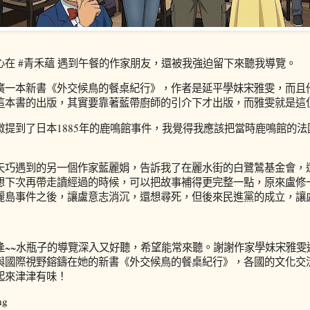
心在 #青禾蘊 遇到午餐的作家朋友，還被我強迫留下來聽我導覽。
廣一本新書《外交候鳥的餐桌紀行》，作者是延平學妹宋雅雯，而且
這本書的出版，其實要靠著藍帶廚師的引介下才出版，而雅雯就是這
微提到了日本1885年的鹿鳴館事件，我覺得我應該把當時鹿鳴館的
天巧遇到的另一個作家藍麗娟，告訴我了在麗水街的白鷺鷥基金會，
想下次再帶走讀經過的時候，可以把故事補得更完整一點，原來盧修一
麗島事件之後，讓盧意志消沉，還想尋死，但後來民進黨的成立，讓
逢~~水瓶子的導覽深入又好聽，希望能常來聽。謝謝作家學妹宋雅雯
與國際視野鎔鑄在她的新書《外交候鳥的餐桌紀行》，各國的文化交
起來津津有味！
ng