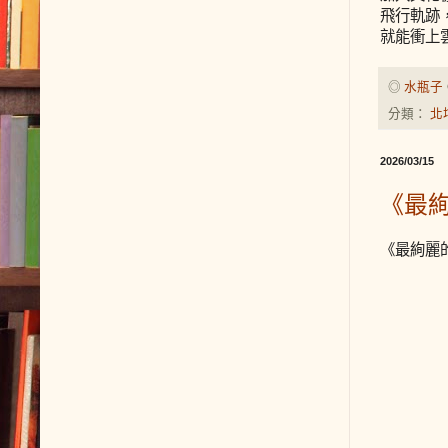
飛行軌跡
就能衝上
◎
水瓶子
分類：
北
2026/03/15
《最
《最絢麗