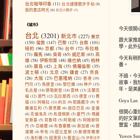
台北咖啡印象
(11)
台北捷運散步手帖
(8)
我的書店時光
(6)
台北小散步
(5)
《城市》
今天很開
台北
(3201)
新北市
(227)
東京
跟大家推
(150)
倫敦
(147)
巴黎
(127)
台南
(101)
學，此外
紐約
(96)
京都
(76)
台中
(72)
布拉格
(71)
羅馬
(66)
吳哥
(65)
威尼斯
(63)
高
今天有稍
雄
(58)
伊斯坦堡
(48)
維也納
(45)
柏林
番。
(43)
廣島
(42)
上海
(35)
佛羅倫斯
(35)
波士頓
(31)
北京
(29)
鎌倉
(27)
奈良
不過，今
(26)
大阪
(23)
巴塞隆納
(21)
香港
(19)
故事，我
門司
(17)
馬德里
(16)
黎巴嫩
(16)
神戶
(15)
年，是美
名古屋
(14)
德勒斯登
(14)
雲林
(13)
法蘭克
福
(12)
澳門
(12)
瓦拉那西
(12)
德里
(11)
費
Goya Lan
城
(11)
阿格拉
(11)
約旦
(9)
耶路撒冷
(9)
卡
羅維瓦利
(7)
德黑蘭
(6)
迪亞巴克
(6)
金邊
很開心重
(6)
克倫洛夫
(5)
布達佩斯
(5)
廈門
(5)
瑪麗
的好文筆
安斯基
(5)
貝魯特
(5)
阿勒坡
(5)
阿姆斯特
豐富，讀
丹
(5)
亞維儂
(4)
布魯塞爾
(4)
新加坡
(4)
齋
浦爾
(4)
亭布
(3)
提比里斯
(3)
斯德哥爾摩
Yawen Su
(3)
洛杉磯
(3)
紐澳良
(3)
舊金山
(3)
伊斯法罕