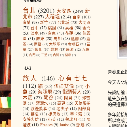
《台灣各地》
台北
(3201)
大安區
(249)
新
北市
(227)
大稻埕
(214)
台南
(101)
宜蘭
(98)
新竹
(77)
台北城
(73)
大同區
(73)
台中
(72)
桃園
(61)
高雄
(58)
金門
(53)
淡水
(49)
台東
(43)
花蓮
(36)
信義
區
(31)
屏東
(28)
馬祖
(28)
艋舺
(25)
嘉
義
(24)
南投
(23)
大龍峒
(23)
金瓜石
(21)
苗
栗
(20)
彰化
(19)
雲林
(13)
鹿港
(12)
九份
(11)
內門
(8)
三芝
(7)
內灣
(7)
蘭嶼
(7)
《人》
青春風正
旅人
(146)
心有七七
今天去北
(112)
貓
(35)
伍迪艾倫
(34)
小
魚
(29)
海豚飛
(29)
街頭藝人
(29)
先說結論
木馬
(27)
梵谷
(24)
阿貝
(21)
郭雪
能先放在
湖
(17)
蔣渭水
(15)
高更
(15)
天使蛋捲
的是選擇
(14)
渡邊義孝
(14)
老夫子
(14)
阿部寬
(14)
慕夏
(13)
捷思敏
(13)
畢卡索
(13)
多年前接
安藤忠雄
(12)
小芙
(12)
蔡瑞月
(11)
陳
所以寫成
澄波
(11)
Frances
(9)
louise
(9)
娜娜
(9)
人際關係