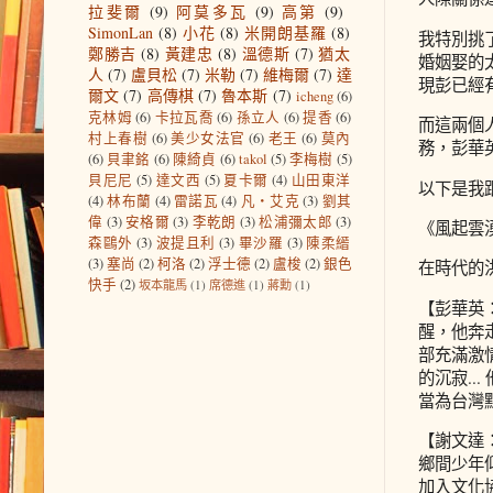
拉斐爾
(9)
阿莫多瓦
(9)
高第
(9)
SimonLan
(8)
小花
(8)
米開朗基羅
(8)
我特別挑
鄭勝吉
(8)
黃建忠
(8)
溫德斯
(7)
猶太
婚姻娶的
人
(7)
盧貝松
(7)
米勒
(7)
維梅爾
(7)
達
現彭已經
爾文
(7)
高傳棋
(7)
魯本斯
(7)
icheng
(6)
克林姆
(6)
卡拉瓦喬
(6)
孫立人
(6)
提香
(6)
而這兩個
村上春樹
(6)
美少女法官
(6)
老王
(6)
莫內
務，彭華
(6)
貝聿銘
(6)
陳綺貞
(6)
takol
(5)
李梅樹
(5)
貝尼尼
(5)
達文西
(5)
夏卡爾
(4)
山田東洋
以下是我
(4)
林布蘭
(4)
雷諾瓦
(4)
凡‧艾克
(3)
劉其
偉
(3)
安格爾
(3)
李乾朗
(3)
松浦彌太郎
(3)
《風起雲
森鷗外
(3)
波提且利
(3)
畢沙羅
(3)
陳柔縉
(3)
塞尚
(2)
柯洛
(2)
浮士德
(2)
盧梭
(2)
銀色
在時代的
快手
(2)
坂本龍馬
(1)
席德進
(1)
蔣勳
(1)
【彭華英
醒，他奔
部充滿激
的沉寂.
當為台灣
【謝文達
鄉間少年
加入文化