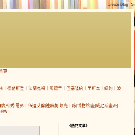
首頁
林
｜
德勒斯登
｜
法蘭克福
｜
馬德里
｜
巴塞隆納
｜
里斯本
｜
紐約
｜
波
明信片
|
秀
|
電影
：
伍迪艾倫
|
連續劇
|
觀光工廠
|
博物館
|
畫
|
威尼斯畫派
|
瑛宗
《熱門文章》