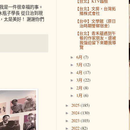
【台北】KTV臨檢
的我是一件很幸福的事。
【台北】文房，台灣拓
n @水瓶子學長 從日治到現
殖株式會社
，太是美好！ 謝謝你們
【台中】文學館（原日
治時期警察宿舍）
【台北】青禾蘊遇到午
餐的作家朋友，還被
我強迫留下來聽我導
覽
6月
(7)
►
5月
(12)
►
4月
(17)
►
3月
(22)
►
2月
(8)
►
1月
(6)
►
2025
(185)
►
2024
(130)
►
2023
(103)
►
2022
(82)
►