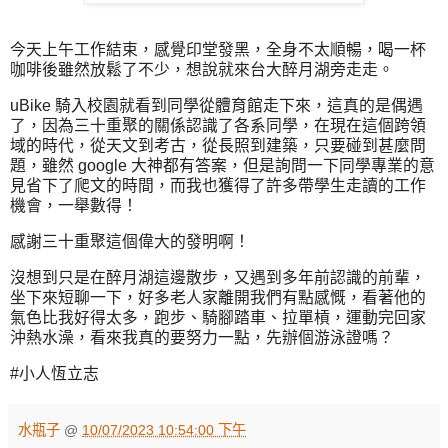
今天上午工作結束，感覺印堂發黑，全身不太順暢，喝一杯
咖啡後雖然放鬆了不少，想說就來台大醉月湖旁走走。
uBike 騎入校園就看到同學從體育館走下來，這真的是偶遇
了，因為三十重聚的關係認識了各系同學，在現在這個跨領
域的時代，從天文到考古，從長照到建築，只要碰到甚麼問
題，雖然 google 大神都有答案，但是詢問一下同學專業的意
見省下了爬文的時間，而我也獲得了許多帶學生走讀的工作
機會，一舉數得！
感謝三十重聚這個偉大的發明啊！
沒想到只是在醉月湖這邊散步，又遇到多年前認識的前輩，
坐下來短聊一下，好多老人家離開我們有點感慨，看著他的
氣色比我好得太多，跑步、騎腳踏車、拉單槓，運動完回家
沖熱水澡，看來我真的要努力一點，先辦個游泳證嗎？
#小人恆立志
水瓶子
@
10/07/2023 10:54:00 下午