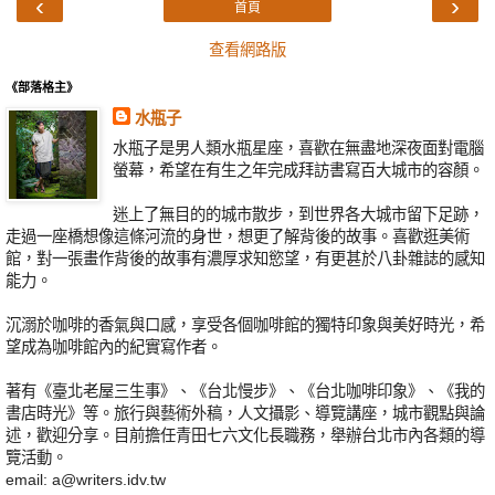
‹
›
首頁
查看網路版
《部落格主》
水瓶子
水瓶子是男人類水瓶星座，喜歡在無盡地深夜面對電腦
螢幕，希望在有生之年完成拜訪書寫百大城市的容顏。
迷上了無目的的城市散步，到世界各大城市留下足跡，
走過一座橋想像這條河流的身世，想更了解背後的故事。喜歡逛美術
館，對一張畫作背後的故事有濃厚求知慾望，有更甚於八卦雜誌的感知
能力。
沉溺於咖啡的香氣與口感，享受各個咖啡館的獨特印象與美好時光，希
望成為咖啡館內的紀實寫作者。
著有《臺北老屋三生事》、《台北慢步》、《台北咖啡印象》、《我的
書店時光》等。旅行與藝術外稿，人文攝影、導覽講座，城市觀點與論
述，歡迎分享。目前擔任青田七六文化長職務，舉辦台北市內各類的導
覽活動。
email: a@writers.idv.tw