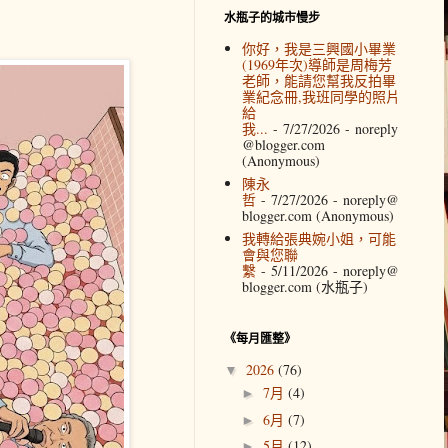
水瓶子的城市慢步
你好，我是三興國小畢業
(1969年次)導師是周梅芳
老師，能請您幫我反拍畢
業紀念冊,我班同學的照片
給
我...
- 7/27/2026
- noreply
@blogger.com
(Anonymous)
陳永
哲
- 7/27/2026
- noreply@
blogger.com (Anonymous)
我轉給張典婉小姐，可能
會與您聯
繫
- 5/11/2026
- noreply@
blogger.com (水瓶子)
《每月匯整》
2026
(76)
▼
7月
(4)
►
6月
(7)
►
5月
(12)
►