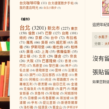
台北咖啡印象
(11)
台北捷運散步手帖
(8)
我的書店時光
(6)
台北小散步
(5)
《城市》
這把年紀
台北
(3201)
新北市
(227)
東京
(150)
倫敦
(147)
巴黎
(127)
台南
(101)
◎
水瓶子
紐約
(96)
京都
(76)
台中
(72)
布拉格
(71)
羅馬
(66)
吳哥
(65)
威尼斯
(63)
高
分類：
大
雄
(58)
伊斯坦堡
(48)
維也納
(45)
柏林
(43)
廣島
(42)
上海
(35)
佛羅倫斯
(35)
波士頓
(31)
北京
(29)
鎌倉
(27)
奈良
沒有留
(26)
大阪
(23)
巴塞隆納
(21)
香港
(19)
門司
(17)
馬德里
(16)
黎巴嫩
(16)
神戶
(15)
張貼
名古屋
(14)
德勒斯登
(14)
雲林
(13)
法蘭克
福
(12)
澳門
(12)
瓦拉那西
(12)
德里
(11)
費
城
(11)
阿格拉
(11)
約旦
(9)
耶路撒冷
(9)
卡
如果您對
羅維瓦利
(7)
德黑蘭
(6)
迪亞巴克
(6)
金邊
(6)
克倫洛夫
(5)
布達佩斯
(5)
廈門
(5)
瑪麗
安斯基
(5)
貝魯特
(5)
阿勒坡
(5)
阿姆斯特
丹
(5)
亞維儂
(4)
布魯塞爾
(4)
新加坡
(4)
齋
浦爾
(4)
亭布
(3)
提比里斯
(3)
斯德哥爾摩
(3)
洛杉磯
(3)
紐澳良
(3)
舊金山
(3)
伊斯法罕