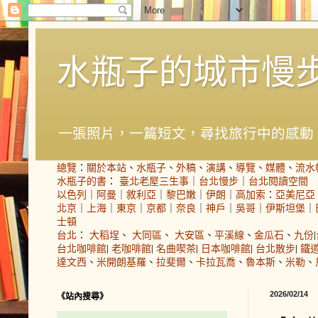
水瓶子的城市慢
一張照片，一篇短文，尋找旅行中的感動
總覽
：
關於本站
、
水瓶子
、
外稿
、
演講
、
導覽
、
媒體
、
流水
水瓶子的書
：
臺北老屋三生事
｜
台北慢步
｜
台北閱讀空間
以色列
｜
阿曼
｜
敘利亞
｜
黎巴嫩
｜
伊朗
｜
高加索
：
亞美尼亞
北京
｜
上海
｜
東京
｜
京都
｜
奈良
｜
神戶
｜
吳哥
｜
伊斯坦堡
｜
士頓
台北
：
大稻埕
、
大同區
、
大安區
、
平溪線
、
金瓜石
、
九份
|
台北咖啡館
|
老咖啡館
|
名曲喫茶
|
日本咖啡館
|
台北散步
|
鐵
達文西
、
米開朗基羅
、
拉斐爾
、
卡拉瓦喬
、
魯本斯
、
米勒
、
2026/02/14
《站內搜尋》