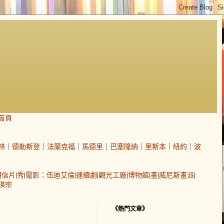
首頁
林
｜
德勒斯登
｜
法蘭克福
｜
馬德里
｜
巴塞隆納
｜
里斯本
｜
紐約
｜
波
明信片
|
秀
|
電影
：
伍迪艾倫
|
連續劇
|
觀光工廠
|
博物館
|
畫
|
威尼斯畫派
|
瑛宗
《熱門文章》