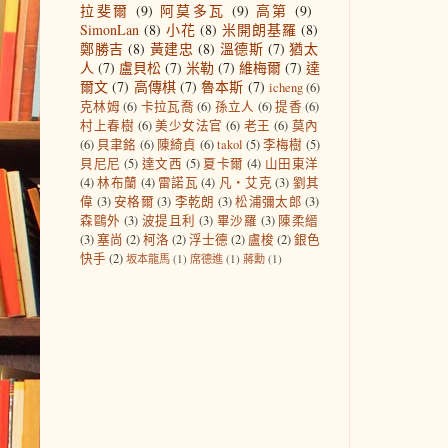
拉斐爾
(9)
阿莫多瓦
(9)
高第
(9)
SimonLan
(8)
小花
(8)
米開朗基羅
(8)
鄭勝吉
(8)
黃建忠
(8)
溫德斯
(7)
猶太
人
(7)
盧貝松
(7)
米勒
(7)
維梅爾
(7)
達
爾文
(7)
高傳棋
(7)
魯本斯
(7)
icheng
(6)
克林姆
(6)
卡拉瓦喬
(6)
孫立人
(6)
提香
(6)
村上春樹
(6)
美少女法官
(6)
老王
(6)
莫內
(6)
貝聿銘
(6)
陳綺貞
(6)
takol
(5)
李梅樹
(5)
貝尼尼
(5)
達文西
(5)
夏卡爾
(4)
山田東洋
(4)
林布蘭
(4)
雷諾瓦
(4)
凡‧艾克
(3)
劉其
偉
(3)
安格爾
(3)
李乾朗
(3)
松浦彌太郎
(3)
森鷗外
(3)
波提且利
(3)
畢沙羅
(3)
陳柔縉
(3)
塞尚
(2)
柯洛
(2)
浮士德
(2)
盧梭
(2)
銀色
快手
(2)
坂本龍馬
(1)
席德進
(1)
蔣勳
(1)