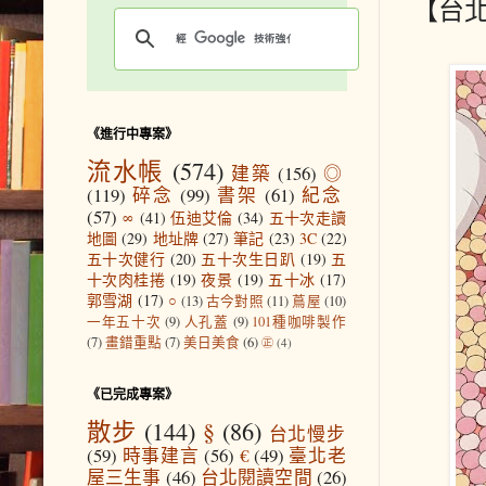
【台
《進行中專案》
流水帳
(574)
建築
(156)
◎
(119)
碎念
(99)
書架
(61)
紀念
(57)
∞
(41)
伍迪艾倫
(34)
五十次走讀
地圖
(29)
地址牌
(27)
筆記
(23)
3C
(22)
五十次健行
(20)
五十次生日趴
(19)
五
十次肉桂捲
(19)
夜景
(19)
五十冰
(17)
郭雪湖
(17)
○
(13)
古今對照
(11)
蔦屋
(10)
一年五十次
(9)
人孔蓋
(9)
101種咖啡製作
(7)
畫錯重點
(7)
美日美食
(6)
㊣
(4)
《已完成專案》
散步
(144)
§
(86)
台北慢步
(59)
時事建言
(56)
€
(49)
臺北老
屋三生事
(46)
台北閱讀空間
(26)