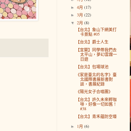
4月
(17)
►
3月
(22)
►
2月
(8)
▼
【台北】象山下網美打
卡景點 #05
【台北】爵士人生
【宜蘭】同學帶我們去
太平山，夢幻雲霧一
日遊
【台北】包場球池
《家是臺北的名字》臺
北國際書展新書對
談，書展紀錄
《陽光女子合唱團》
【台北】許久未來孵咖
啡，好像一切如舊！
#38
【台北】青禾蘊防空壕
1月
(6)
►