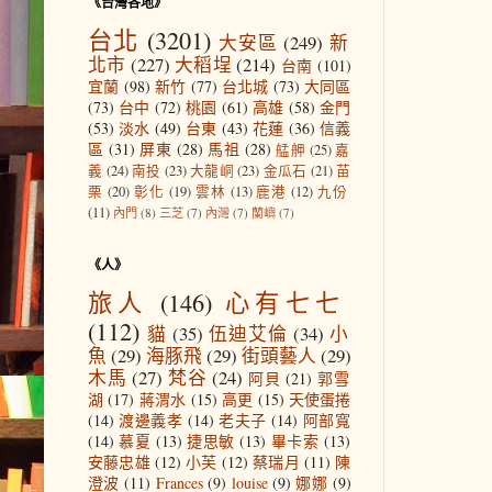
《台灣各地》
台北
(3201)
大安區
(249)
新
北市
(227)
大稻埕
(214)
台南
(101)
宜蘭
(98)
新竹
(77)
台北城
(73)
大同區
(73)
台中
(72)
桃園
(61)
高雄
(58)
金門
(53)
淡水
(49)
台東
(43)
花蓮
(36)
信義
區
(31)
屏東
(28)
馬祖
(28)
艋舺
(25)
嘉
義
(24)
南投
(23)
大龍峒
(23)
金瓜石
(21)
苗
栗
(20)
彰化
(19)
雲林
(13)
鹿港
(12)
九份
(11)
內門
(8)
三芝
(7)
內灣
(7)
蘭嶼
(7)
《人》
旅人
(146)
心有七七
(112)
貓
(35)
伍迪艾倫
(34)
小
魚
(29)
海豚飛
(29)
街頭藝人
(29)
木馬
(27)
梵谷
(24)
阿貝
(21)
郭雪
湖
(17)
蔣渭水
(15)
高更
(15)
天使蛋捲
(14)
渡邊義孝
(14)
老夫子
(14)
阿部寬
(14)
慕夏
(13)
捷思敏
(13)
畢卡索
(13)
安藤忠雄
(12)
小芙
(12)
蔡瑞月
(11)
陳
澄波
(11)
Frances
(9)
louise
(9)
娜娜
(9)