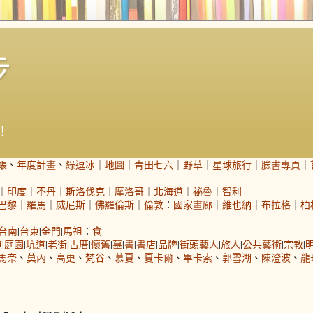
步
！
帳
、
年度計畫
、
綠逗冰
｜
地圖
｜
青田七六
｜
野草
｜
星球旅行
｜
臉書專頁
｜
｜
印度
｜
不丹
｜
斯洛伐克
｜
摩洛哥
｜
北海道
｜
祕魯
｜
智利
巴黎
｜
羅馬
｜
威尼斯
｜
佛羅倫斯
｜
倫敦
：
國家畫廊
｜
維也納
｜
布拉格
｜
柏
台南
|
台東
|
金門
|
馬祖
：
食
道
|
庭園
|
坑道
|
老街
|
古厝
|
懷舊
|
墓
|
書
|
書店
|
品牌
|
街頭藝人
|
旅人
|
公共藝術
|
宗教
|
馬奈
、
莫內
、
高更
、
梵谷
、
慕夏
、
夏卡爾
、
畢卡索
、
郭雪湖
、
陳澄波
、
龍