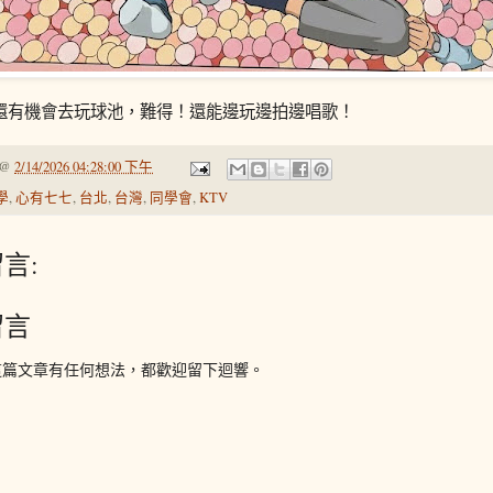
還有機會去玩球池，難得！還能邊玩邊拍邊唱歌！
@
2/14/2026 04:28:00 下午
學
,
心有七七
,
台北
,
台灣
,
同學會
,
KTV
言:
留言
這篇文章有任何想法，都歡迎留下迴響。