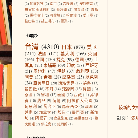
(2)
加爾各答
(2)
南京
(2)
吉隆坡
(2)
安特衛普
(2)
布宜諾斯艾利斯
(2)
華盛頓
(2)
開普敦
(2)
青島
(2)
馬拉喀什
(2)
可倫坡
(1)
哈爾濱
(1)
愛丁堡
(1)
拉巴特
(1)
胡志明市
(1)
雪梨
(1)
《國家》
台灣
(4310)
日本
(879)
美國
(214)
法國
(171)
義大利
(166)
英國
(166)
中國
(130)
捷克
(99)
德國
(92)
土
耳其
(73)
柬埔寨
(69)
印度
(58)
西班牙
(51)
奧地利
(47)
伊朗
(37)
敘利亞
(33)
阿曼
(33)
希臘
(28)
摩洛哥
(25)
以色列
(24)
亞美尼亞
(20)
斯洛伐克
(17)
祕魯
(17)
黎巴嫩
(16)
不丹
(14)
梵諦岡
(13)
韓國
(13)
寮國
(12)
智利
(12)
泰國
(12)
西藏
(11)
菲律
賓
(10)
約旦
(9)
荷蘭
(9)
阿拉伯大公國
(8)
匈牙利
(6)
喬治亞
(6)
馬來西亞
(6)
澳洲
(5)
較新的文
越南
(5)
加拿大
(4)
埃及
(4)
墨西哥
(4)
新加
訂閱：
張貼
坡
(4)
阿根廷
(4)
烏茲別克
(2)
突尼西亞
(2)
納
戈爾諾
(2)
伊拉克
(1)
紐西蘭
(1)