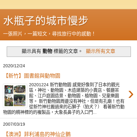
水瓶子的城市慢步
一張照片，一篇短文，尋找旅行中的感動！
顯示具有
動物
標籤的文章。
顯示所有文章
2020/12/24
【新竹】圖書館與動物園
20201224 新竹動物園 感覺好像到了日本的觀光
›
區，神社、動物園、木造建築的小賣店、餐廳茶
館、江戶庭園造景、動物園、植物園、兒童樂園
等。 新竹動物園周邊沒有神社，但是有孔廟！也有
從新竹神社搬過來的石獅子（狛犬？） 看著新竹動
物園的精神標的的複製品，大象長鼻子的入口門...
2007/03/19
【澳洲】菲利浦島的神仙企鵝