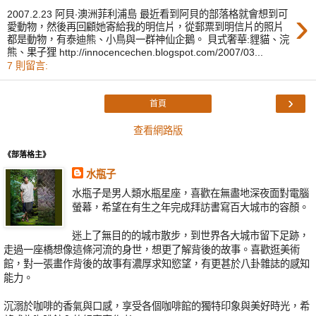
›
2007.2.23 阿貝‧澳洲菲利浦島 最近看到阿貝的部落格就會想到可
愛動物，然後再回顧她寄給我的明信片，從郵票到明信片的照片
都是動物，有泰迪熊、小鳥與一群神仙企鵝。 貝式奢華:貍貓、浣
熊、果子狸 http://innocencechen.blogspot.com/2007/03...
7 則留言:
›
首頁
查看網路版
《部落格主》
水瓶子
水瓶子是男人類水瓶星座，喜歡在無盡地深夜面對電腦
螢幕，希望在有生之年完成拜訪書寫百大城市的容顏。
迷上了無目的的城市散步，到世界各大城市留下足跡，
走過一座橋想像這條河流的身世，想更了解背後的故事。喜歡逛美術
館，對一張畫作背後的故事有濃厚求知慾望，有更甚於八卦雜誌的感知
能力。
沉溺於咖啡的香氣與口感，享受各個咖啡館的獨特印象與美好時光，希