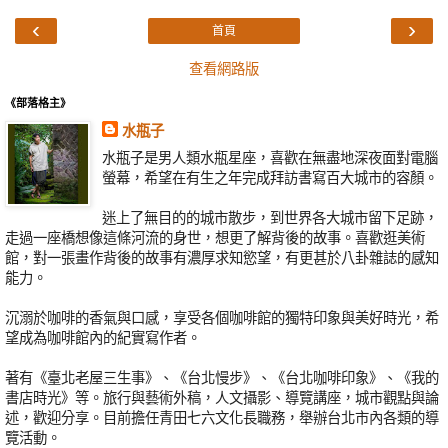
‹
›
首頁
查看網路版
《部落格主》
水瓶子
水瓶子是男人類水瓶星座，喜歡在無盡地深夜面對電腦
螢幕，希望在有生之年完成拜訪書寫百大城市的容顏。
迷上了無目的的城市散步，到世界各大城市留下足跡，
走過一座橋想像這條河流的身世，想更了解背後的故事。喜歡逛美術
館，對一張畫作背後的故事有濃厚求知慾望，有更甚於八卦雜誌的感知
能力。
沉溺於咖啡的香氣與口感，享受各個咖啡館的獨特印象與美好時光，希
望成為咖啡館內的紀實寫作者。
著有《臺北老屋三生事》、《台北慢步》、《台北咖啡印象》、《我的
書店時光》等。旅行與藝術外稿，人文攝影、導覽講座，城市觀點與論
述，歡迎分享。目前擔任青田七六文化長職務，舉辦台北市內各類的導
覽活動。