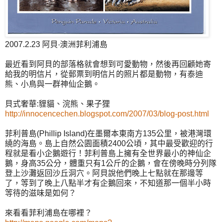
2007.2.23 阿貝‧澳洲菲利浦島
最近看到阿貝的部落格就會想到可愛動物，然後再回顧她寄
給我的明信片，從郵票到明信片的照片都是動物，有泰迪
熊、小鳥與一群神仙企鵝。
貝式奢華:貍貓、浣熊、果子狸
http://innocencechen.blogspot.com/2007/03/blog-post.html
菲利普島(Phillip Island)在墨爾本東南方135公里，被港灣環
繞的海島。島上自然公園面積2400公頃，其中最受歡迎的行
程就是看小企鵝遊行！菲利普島上擁有全世界最小的神仙企
鵝，身高35公分，體重只有1公斤的企鵝，會在傍晚時分列隊
登上沙灘返回沙丘洞穴。阿貝說他們晚上七點就在那邊等
了，等到了晚上八點半才有企鵝回來，不知道那一個半小時
等待的滋味是如何？
來看看菲利浦島在哪裡？