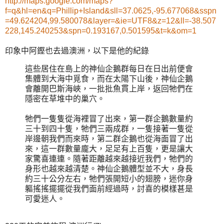
http://maps.google.com/maps?
f=q&hl=en&q=Phillip+Island&sll=37.0625,-95.677068&sspn
=49.624204,99.580078&layer=&ie=UTF8&z=12&ll=-38.507
228,145.240253&spn=0.193167,0.501595&t=k&om=1
印象中阿鏗也去過澳洲，以下是他的紀錄
這些居住在島上的神仙企鵝群每日在日出前便會
集體到大海中覓食，而在太陽下山後，神仙企鵝
會離開巴斯海峽，一批批魚貫上岸，返回牠們在
隱密在草堆中的巢穴。
牠們一隻隻從海裡冒了出來，第一群企鵝數量約
三十到四十隻，牠們三兩成群，一隻接著一隻從
岸邊朝我們而來時，第二群企鵝也從海面冒了出
來，這一群數量龐大，足足有上百隻，更是讓大
家驚喜連連。隨著距離越來越接近我們，牠們的
身形也越來越清楚。神仙企鵝體型並不大，身長
約三十公分左右，牠們張開短小的翅膀，迷你身
軀搖搖擺擺從我們面前經過時，討喜的模樣甚是
可愛迷人。