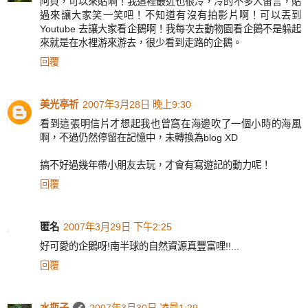
阿貝，可以來貼啊！我這裡最近也很冷，冷的不多人留言，貼
過來讓大家笑一笑吧！不知道有沒有拍影片啊！可以丟到
Youtube 去讓大家看企鵝啊！我每次去動物園看企鵝不是躲起
來就是在水裡游來游去，很少看到走路的企鵝。
回覆
美光亭祈
2007年3月28日 晚上9:30
看到這張明信片才想起我也曾窩在海邊吹了一個小時的海風
啊，不過仍然停留在記憶中，未轉換為blog XD
搞不好過幾年帶小朋友去玩，才會有寫遊記的動力呢！
回覆
匿名
2007年3月29日 下午2:25
好可愛的企鵝呀!南半球的自然資源真豐富哩!!...
回覆
水瓶子
2007年3月30日 凌晨1:29