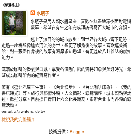
《部落格主》
水瓶子
水瓶子是男人類水瓶星座，喜歡在無盡地深夜面對電腦
螢幕，希望在有生之年完成拜訪書寫百大城市的容顏。
迷上了無目的的城市散步，到世界各大城市留下足跡，
走過一座橋想像這條河流的身世，想更了解背後的故事。喜歡逛美術
館，對一張畫作背後的故事有濃厚求知慾望，有更甚於八卦雜誌的感知
能力。
沉溺於咖啡的香氣與口感，享受各個咖啡館的獨特印象與美好時光，希
望成為咖啡館內的紀實寫作者。
著有《臺北老屋三生事》、《台北慢步》、《台北咖啡印象》、《我的
書店時光》等。旅行與藝術外稿，人文攝影、導覽講座，城市觀點與論
述，歡迎分享。目前擔任青田七六文化長職務，舉辦台北市內各類的導
覽活動。
email: a@writers.idv.tw
檢視我的完整簡介
技術提供：
Blogger
.