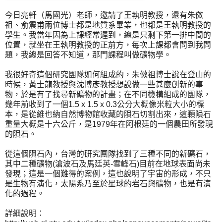
今日亮軒（馬國光）老師，邀請了王執明教授，還有朱傚
祖、俞震甫兩位博士都是地質系畢業，也都是王執明教授的
學生。我當年因為上課經常遲到，總是只剩下第一排中間的
位置，就坐在王執明教授的正前方，每次上課都會問到我問
題，我總是回答不知道，那門課程叫做礦物學。
我很好奇這個研究團隊如何組成的，朱傚祖博士說在登山的
時候，黃士龍教授與沈博彥教授想說做一些甚麼創新的事
物，於是有了找尋新礦物的計畫；在不同機構組成的團隊，
幾年前收到了一個1.5 x 1.5 x 0.3公分大概像米粒大小的標
本，是從維也納自然博物館收藏的隕石切割出來，這顆隕石
重量大概是十六公斤，是1979年在阿根廷的一個農田所發現
的隕石。
從這個隕石內，台灣的研究團隊找到了三種不同的新礦石，
其中二種礦物(滄波石及馬廷英-雪峰石)目前在地球表面尚未
發現；這是一個難得的案例，這也說明了宇宙的形成，不只
是生物有演化，太陽系乃至於星球的岩石與礦物，也是有演
化的過程。
詳細說明：