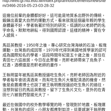
http://web.gl.ntu.edu.tw/index.php/announcements/news/ite
m/3466-2016-05-23-03-28-32
這幾位前輩的身體都好好，這可能是地質系出野外的傳統，
鍛鍊出喜愛大自然的運動方式，看來就我這個最年輕的學生
身體最不好，學者執著於特別的研究，低調的以老師們的名
字命名，默默地耕耘，得到國際認證，這樣的精神，實在令
人感佩。
馬廷英教授，1950年之後，專心研究台灣海峽的石油、板塊
運動、台灣島的成因等，1970年代得到美國地質學家的認可
成為國際知名的學者，這段時間年紀是五十歲之後，居住在
青田七六這故居，今日在此聚餐，亮軒老師帶來了烏魚子、
紅酒，酒標還是亮軒老師的畫作。
王執明當年被馬廷英教授逼吃生魚片，亮軒老師因為附近的
學者每年會送清酒來，而有吃生魚片大餐配清酒的機會，然
後是俞震甫博士也說了被王執明教授逼迫吃生魚片的過往，
沒想到留日的馬廷英教授，留下了生魚片文化，意外的在青
田七六被我們發揚光大了。
最近在做國中的校外教學導覽的時，發現對於地震、板塊運
動、台灣島的成因，小朋友都應對如流，這要感謝王執明教