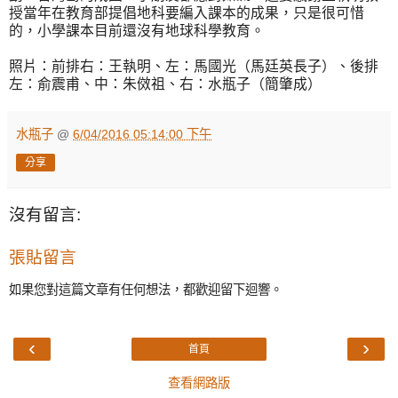
授當年在教育部提倡地科要編入課本的成果，只是很可惜
的，小學課本目前還沒有地球科學教育。
照片：前排右：王執明、左：馬國光（馬廷英長子）、後排
左：俞震甫、中：朱傚祖、右：水瓶子（簡肇成）
水瓶子
@
6/04/2016 05:14:00 下午
分享
沒有留言:
張貼留言
如果您對這篇文章有任何想法，都歡迎留下迴響。
‹
›
首頁
查看網路版