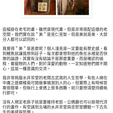
這幅掛在老宅的畫，雖然是現代畫，但是非常搭配這樣的老
空間，我們實在說＂美＂是見仁見智，但是美就是美，大部
分人都可以認同的。
我覺得＂美＂是甚麼呢？個人淺見是一定要能有歷史感，看
到鯉魚就讓我想到莊子，每次都會想到他的魚在水裡是否快
樂的論證，其實有沒有結論不是那麼重要，而是確認的過
程，養寵物的人們，對於深愛的動物，一定知道牠們開不開
心，這是一種意識的交流。
我非常佩服水井茶堂的老闆古武南的人生哲學，有些人總在
中庸之道模稜兩可間做事猜測別人的心，但實際上有時候答
案很簡單，但執行上會遇上很多困難，就只要想清楚持續執
行即可。
沒有人規定老房子就是要維持老態，公媽廳也可以掛現代流
行的畫作，有空請到北埔的水井茶堂與忠恕堂體驗一下古先
生的美感與哲學。