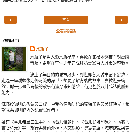
‹
›
首頁
查看網路版
《部落格主》
水瓶子
水瓶子是男人類水瓶星座，喜歡在無盡地深夜面對電腦
螢幕，希望在有生之年完成拜訪書寫百大城市的容顏。
迷上了無目的的城市散步，到世界各大城市留下足跡，
走過一座橋想像這條河流的身世，想更了解背後的故事。喜歡逛美術
館，對一張畫作背後的故事有濃厚求知慾望，有更甚於八卦雜誌的感知
能力。
沉溺於咖啡的香氣與口感，享受各個咖啡館的獨特印象與美好時光，希
望成為咖啡館內的紀實寫作者。
著有《臺北老屋三生事》、《台北慢步》、《台北咖啡印象》、《我的
書店時光》等。旅行與藝術外稿，人文攝影、導覽講座，城市觀點與論