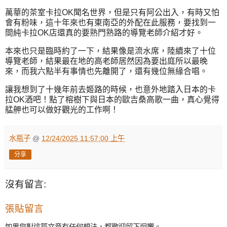
萬華的茶室卡拉OK聞名世界，但是只有阿公出入，有時又怕
會有粉味，這十年來也有東南亞的外配在此服務，要找到一
間純卡拉OK店還真的要熟門熟路的導覽老師介紹才好。
本來也只是臨時約了一下，結果像是流水席，陸續來了十位
導覽老師，結果最在地的高老師居然因為要出庭所以最晚
來，而我六點半有事情也先離開了，還有幾位無緣合唱。
讓我想到了十幾年前去姬路的時候，也意外地踏入日本的卡
拉OK酒吧！點了榕樹下與日本的歐吉桑高歌一曲，真心覺得
艋舺也可以做好觀光的工作啊！
水瓶子
@
12/24/2025 11:57:00 上午
分享
沒有留言:
張貼留言
如果您對這篇文章有任何想法，都歡迎留下迴響。