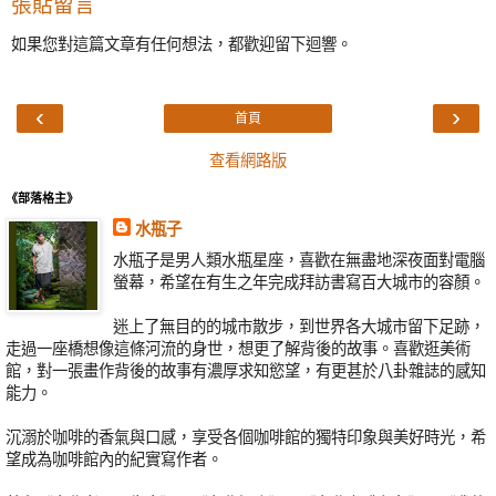
張貼留言
如果您對這篇文章有任何想法，都歡迎留下迴響。
‹
›
首頁
查看網路版
《部落格主》
水瓶子
水瓶子是男人類水瓶星座，喜歡在無盡地深夜面對電腦
螢幕，希望在有生之年完成拜訪書寫百大城市的容顏。
迷上了無目的的城市散步，到世界各大城市留下足跡，
走過一座橋想像這條河流的身世，想更了解背後的故事。喜歡逛美術
館，對一張畫作背後的故事有濃厚求知慾望，有更甚於八卦雜誌的感知
能力。
沉溺於咖啡的香氣與口感，享受各個咖啡館的獨特印象與美好時光，希
望成為咖啡館內的紀實寫作者。