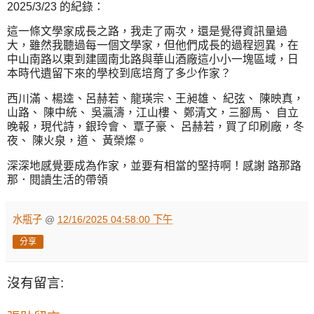
2025/3/23 的紀錄：
這一條文學家成長之路，我走了兩次，還是覺得資訊量過
大，雖然我聽過每一個文學家，但他們成長的過程迥異，在
中山南路以東到建國南北路與華山酒廠這小小一塊區域，日
本時代遺留下來的學校到底培育了多少作家？
西川滿、楊逵、呂赫若、龍瑛宗、王昶雄、 紀弦、 陳映真，
山路、 陳中統、 吳瀛濤，江山樓、 鄭清文，三腳馬、 自立
晚報，現代詩，銀玲會、 覃子豪、 呂赫若，買了印刷廠，冬
夜、 陳火泉，道、 黃榮燦。
深深地感覺要成為作家，並要有相當的堅持啊！感謝 路那路
那．閱讀生活的帶領
水瓶子
@
12/16/2025 04:58:00 下午
分享
沒有留言: