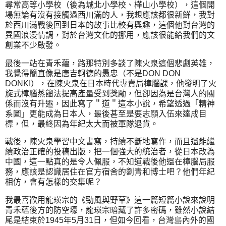
尋常高等小學校（後為城北小學校、樺山小學校），這個開
場無論有沒有接觸過西川滿的人，我想應該都很新鮮，我對
於西川滿戰後回到日本的故事比較有興趣，這個他對台灣的
異國浪漫情調，對於台灣文化的挪用，應該很能給我們的文
創業不少啟發。
最後一站在青禾蘊，路那特別多談了陳火泉這個悲劇英雄，
我覺得簡直像是唐吉軻德的愚忠（不是DON DON
DONKI），在陳火泉在日本時代專賣局樟腦課，他發明了火
旋式樟腦蒸餾法提高產量受到獎勵，但卻因為是台灣人的關
係而沒有升遷，因此寫了＂道＂這本小說，希望透過「精神
系圖」更能成為日本人，最後甚至是要志願入伍來達成目
標，但，最終因為年紀太大而被軍隊退貨。
戰後，陳火泉學習中文書寫，持續不斷地寫作，而且還能繼
續政治正確的投稿出版，把一個強大的統治者，從日本改為
中國，這一點真的是令人佩服，不知道戰後他還在樟腦局服
務，應該是認識居住在官方宿舍的劉青和博士吧？他們年紀
相仿，會有怎樣的交集呢？
我最喜歡用龍瑛宗的《勁風與野草》這一篇短篇小說來說明
青禾蘊後方的防空壕，龍瑛宗暗藏了許多密碼，雖然小說結
尾是結束於1945年5月31日，但如今回看，台灣島內外的國