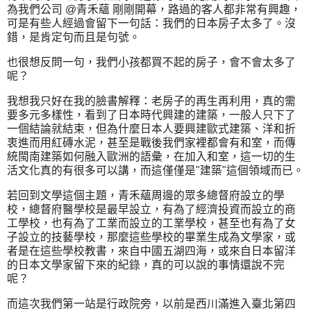
為我們公司 @青禾蘊 剛剛開幕，路過的客人都非常有興趣，
可是有些人經過會留下一句話：我們的日本房子太多了。沒
錯，是肯定句而且是句號。
也很想反問一句，我們小孩都買不起的房子，會不會太多了
呢？
我想我只好在我的臉書解釋：老房子的再生再利用，真的需
要多元多樣性，看到了日本時代興建的建築，一般人只下了
一個結論就結束，但為什麼日本人要興建歐式建築、洋和折
衷進而用紅磚水泥，甚至是戰後我們家裡都會有和室，而傳
統閩南建築如何融入歐洲的語彙，在加入和室，這一切的生
活文化真的有很多可以講，而這僅僅是"建築"這個領域而已。
若回到文學這個主題，青禾蘊周邊的眾多總督府設立的學
校，總督府醫學校是最早設立，有為了經濟投資而設立的商
工學校，也有為了工業而設立的工業學校，甚至也有為了女
子設立的技藝學校，那麼這些學校的畢業生成為文學家，或
者是在這些學校教書，來自中國五湖四海，或來自日本留洋
的日本文學家留下來的紀錄，真的可以說的事情還說不完
呢？
而這次我們第一站是行政院旁，以前是西川滿進入臺北第四