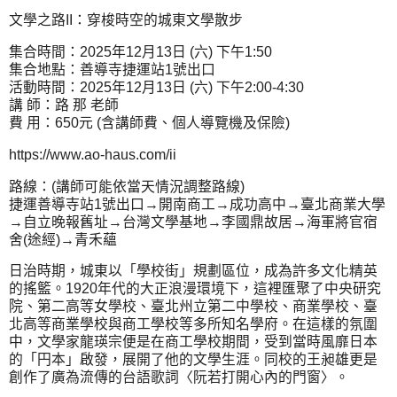
文學之路II：穿梭時空的城東文學散步
集合時間：2025年12月13日 (六) 下午1:50
集合地點：善導寺捷運站1號出口
活動時間：2025年12月13日 (六) 下午2:00-4:30
講 師：路 那 老師
費 用：650元 (含講師費、個人導覽機及保險)
https://www.ao-haus.com/ii
路線：(講師可能依當天情況調整路線)
捷運善導寺站1號出口→開南商工→成功高中→臺北商業大學
→自立晚報舊址→台灣文學基地→李國鼎故居→海軍將官宿
舍(途經)→青禾蘊
日治時期，城東以「學校街」規劃區位，成為許多文化精英
的搖籃。1920年代的大正浪漫環境下，這裡匯聚了中央研究
院、第二高等女學校、臺北州立第二中學校、商業學校、臺
北高等商業學校與商工學校等多所知名學府。在這樣的氛圍
中，文學家龍瑛宗便是在商工學校期間，受到當時風靡日本
的「円本」啟發，展開了他的文學生涯。同校的王昶雄更是
創作了廣為流傳的台語歌詞〈阮若打開心內的門窗〉。