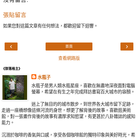
張貼留言
如果您對這篇文章有任何想法，都歡迎留下迴響。
‹
›
首頁
查看網路版
《部落格主》
水瓶子
水瓶子是男人類水瓶星座，喜歡在無盡地深夜面對電腦
螢幕，希望在有生之年完成拜訪書寫百大城市的容顏。
迷上了無目的的城市散步，到世界各大城市留下足跡，
走過一座橋想像這條河流的身世，想更了解背後的故事。喜歡逛美術
館，對一張畫作背後的故事有濃厚求知慾望，有更甚於八卦雜誌的感知
能力。
沉溺於咖啡的香氣與口感，享受各個咖啡館的獨特印象與美好時光，希