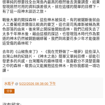
很單純的想要找全台灣島內最高的樹然後去測量調查，結果
發現居然可用的資料誤差很大，就在這樣的簡單的目標下，
有了這一段神木談訪之旅。
戰後大量的開採森林，這些神木被採走，有的被鋸斷後就由
人工養著經濟價值比較高的靈芝，這也是司馬庫斯被稱為黑
色部落的由來，後來禁止開採後開始造林，我們已經失去了
太多千年神木後，藉由這樣的探訪，也發現筏木時代作為索
道的神木仍然被鋼筋綑綁著，我們到底要花多少年才能復原
這受傷的森林呢？
去年的《山椒魚來了》、《我在荒野做了一場夢》這些深入
台灣山林的紀錄片，《神木之島》簡單又單純目標，卻能引
發更多的共感，台灣獨有的霧林環境，我喜歡分不清楚雲霧
之中的森林，敬畏山又能擁抱這些神木，對你我都是一項功
課。
水瓶子
@
5/22/2026 08:38:00 下午
分享
沒有留言: