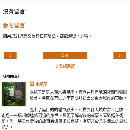
沒有留言:
張貼留言
如果您對這篇文章有任何想法，都歡迎留下迴響。
‹
›
首頁
查看網路版
《部落格主》
水瓶子
水瓶子是男人類水瓶星座，喜歡在無盡地深夜面對電腦
螢幕，希望在有生之年完成拜訪書寫百大城市的容顏。
迷上了無目的的城市散步，到世界各大城市留下足跡，
走過一座橋想像這條河流的身世，想更了解背後的故事。喜歡逛美術
館，對一張畫作背後的故事有濃厚求知慾望，有更甚於八卦雜誌的感知
能力。