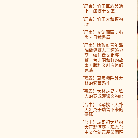
【屏東】竹田車站與池
上一郎博士文庫
【屏東】竹田大和頓物
所
【屏東】文創園區：小
陽。日栽書屋
【屏東】縣政府青年學
院做導覽志工經驗分
享：如何做文化導
覽，台北昭和町的故
事。勝利文創園區的
晃蕩
【嘉義】萬國戲院與大
林的繁華過往
【嘉義】大林走晃，私
人的泰成漢醫文物館
【台中】《尋找‧天外
天》吳子瑜留下來的
密碼
【台中】赤司初太郎的
大正製酒廠，現為台
中文化創意產業園區