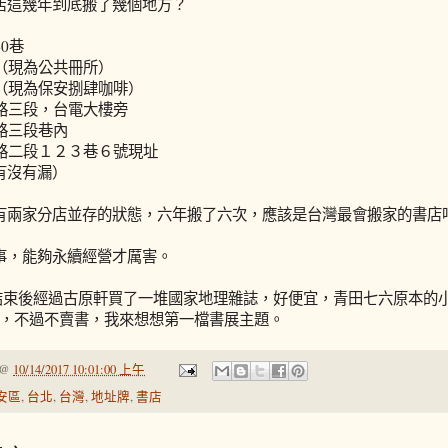
店這幾年到底搬了幾個地方？
60巷
街（現為公共冊所）
街（現為保安捌肆咖啡）
福路三段，台電大樓旁
福路三段巷內
南路二段１２３巷６號現址
有沒有漏）
有兩家分店並存的狀態，六年搬了六次，應該是台灣最會搬家的書店
事，能夠永續經營才厲害。
結果結束後經過古原軒買了一堆國家地理雜誌，好便宜，青田七六原本的
open，不過不賣書，我來想想第一檔書展主題。
@
10/14/2017 10:01:00 上午
安區
,
台北
,
台灣
,
地址牌
,
書店