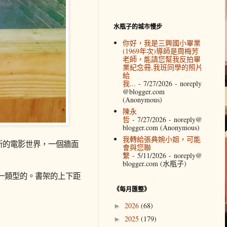
水瓶子的城市慢步
你好，我是三興國小畢業
(1969年次)導師是周梅芳
老師，能請您幫我反拍畢
業紀念冊,我班同學的照片
給
我...
- 7/27/2026
- noreply
@blogger.com
(Anonymous)
陳永
哲
- 7/27/2026
- noreply@
blogger.com (Anonymous)
我轉給張典婉小姐，可能
德斯的電影世界，一個牆面
會與您聯
繫
- 5/11/2026
- noreply@
blogger.com (水瓶子)
一類型的。書架的上下距
《每月匯整》
2026
(68)
►
2025
(179)
►