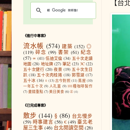
【台北
《進行中專案》
流水帳
(574)
建築
(152)
◎
(119)
碎念
(99)
書架
(61)
紀念
(57)
∞
(41)
伍迪艾倫
(34)
五十次走讀
地圖
(28)
地址牌
(27)
筆記
(23)
3C
(22)
五十次健行
(20)
夜景
(19)
五十次生日
趴
(18)
五十次肉桂捲
(18)
郭雪湖
(17)
五十冰
(16)
○
(13)
古今對照
(11)
蔦屋
(10)
一年五十次
(9)
人孔蓋
(9)
101種咖啡製作
(7)
畫錯重點
(7)
美日美食
(6)
㊣
(4)
《已完成專案》
散步
(144)
§
(86)
台北慢步
(59)
時事建言
(56)
€
(49)
臺北老
屋三生事
(46)
台北閱讀空間
(26)