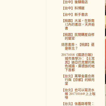
【台中】後驛冊店
【台中】科博館
【台中】新手書店
【桃園】大溪，在新南
12內的書店，天井逅
書
【桃園】民間購屋自修
的蘭室
焙思書房，【桃園】還
是新北？
20171018《國語日報》
城市美學20：【土耳
其】迪亞巴克爾的黑
色城牆，庫德族的地
下首都
【台北】萬華金義合商
行與【京都】的柳月
堂
【台北】也可以寫流水
帳 20171016@上上咖
啡
【台北】信義路導覽：