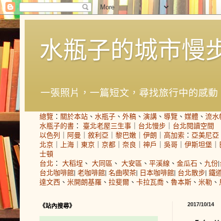
水瓶子的城市慢
一張照片，一篇短文，尋找旅行中的感動
總覽
：
關於本站
、
水瓶子
、
外稿
、
演講
、
導覽
、
媒體
、
流水
水瓶子的書
：
臺北老屋三生事
｜
台北慢步
｜
台北閱讀空間
以色列
｜
阿曼
｜
敘利亞
｜
黎巴嫩
｜
伊朗
｜
高加索
：
亞美尼亞
北京
｜
上海
｜
東京
｜
京都
｜
奈良
｜
神戶
｜
吳哥
｜
伊斯坦堡
｜
士頓
台北
：
大稻埕
、
大同區
、
大安區
、
平溪線
、
金瓜石
、
九份
|
台北咖啡館
|
老咖啡館
|
名曲喫茶
|
日本咖啡館
|
台北散步
|
鐵
達文西
、
米開朗基羅
、
拉斐爾
、
卡拉瓦喬
、
魯本斯
、
米勒
、
2017/10/14
《站內搜尋》