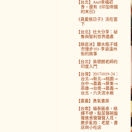
【台北】Anzl幸福初
食。還有《印加帝國
的末日》
《真愛挑日子》活在當
下
【台北】社大分享：祕
魯與智利世界遺產
【綠逗冰】聽水瓶子城
市慢步101-李渝溫州
街的故事
【台北】吳德朗老師的
印度入門
【台灣】20171019-24：
台北→新北→桃園→
台中→嘉義→屏東→
高雄→台南→嘉義→
台北，六天流水帳
【嘉義】勇氣書房
【台南】福泰飯桌，絡
繹不絕，點菜聲碗盤
聲進食聲聲聲入耳。
散步亂拍：老屋、書
店與小吃店