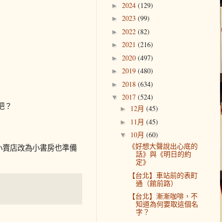
2024
(129)
►
2023
(99)
►
2022
(82)
►
2021
(216)
►
2020
(497)
►
2019
(480)
►
2018
(634)
►
2017
(524)
▼
吧？
12月
(45)
►
11月
(45)
►
10月
(60)
▼
《好想大聲說出心底的
小賣店改為小書房也準備
話》與《明日的約
定》
【台北】車站前的表町
通（館前路）
【台北】漸漸咖啡，不
知道為何要取這個名
字？