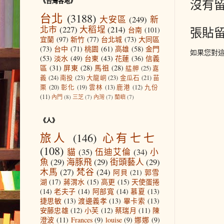
沒有留
《台灣各地》
台北
(3188)
大安區
(249)
新
北市
(227)
大稻埕
(214)
張貼
台南
(101)
宜蘭
(97)
新竹
(77)
台北城
(73)
大同區
(73)
台中
(71)
桃園
(61)
高雄
(58)
金門
如果您對
(53)
淡水
(49)
台東
(43)
花蓮
(36)
信義
區
(31)
屏東
(28)
馬祖
(28)
艋舺
(25)
嘉
義
(24)
南投
(23)
大龍峒
(23)
金瓜石
(21)
苗
栗
(20)
彰化
(19)
雲林
(13)
鹿港
(12)
九份
(11)
內門
(8)
三芝
(7)
內灣
(7)
蘭嶼
(7)
《人》
旅人
(146)
心有七七
(108)
貓
(35)
伍迪艾倫
(34)
小
魚
(29)
海豚飛
(29)
街頭藝人
(29)
木馬
(27)
梵谷
(24)
阿貝
(21)
郭雪
湖
(17)
蔣渭水
(15)
高更
(15)
天使蛋捲
(14)
老夫子
(14)
阿部寬
(14)
慕夏
(13)
捷思敏
(13)
渡邊義孝
(13)
畢卡索
(13)
安藤忠雄
(12)
小芙
(12)
蔡瑞月
(11)
陳
澄波
(11)
Frances
(9)
louise
(9)
娜娜
(9)