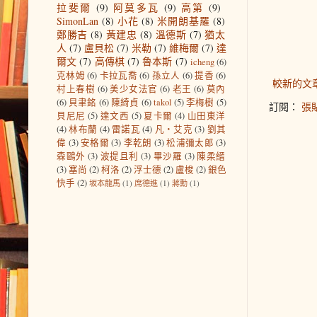
拉斐爾
(9)
阿莫多瓦
(9)
高第
(9)
SimonLan
(8)
小花
(8)
米開朗基羅
(8)
鄭勝吉
(8)
黃建忠
(8)
溫德斯
(7)
猶太
人
(7)
盧貝松
(7)
米勒
(7)
維梅爾
(7)
達
爾文
(7)
高傳棋
(7)
魯本斯
(7)
icheng
(6)
克林姆
(6)
卡拉瓦喬
(6)
孫立人
(6)
提香
(6)
較新的文
村上春樹
(6)
美少女法官
(6)
老王
(6)
莫內
(6)
貝聿銘
(6)
陳綺貞
(6)
takol
(5)
李梅樹
(5)
訂閱：
張貼
貝尼尼
(5)
達文西
(5)
夏卡爾
(4)
山田東洋
(4)
林布蘭
(4)
雷諾瓦
(4)
凡‧艾克
(3)
劉其
偉
(3)
安格爾
(3)
李乾朗
(3)
松浦彌太郎
(3)
森鷗外
(3)
波提且利
(3)
畢沙羅
(3)
陳柔縉
(3)
塞尚
(2)
柯洛
(2)
浮士德
(2)
盧梭
(2)
銀色
快手
(2)
坂本龍馬
(1)
席德進
(1)
蔣勳
(1)