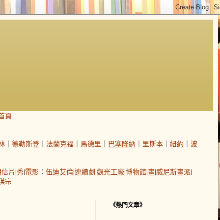
首頁
林
｜
德勒斯登
｜
法蘭克福
｜
馬德里
｜
巴塞隆納
｜
里斯本
｜
紐約
｜
波
明信片
|
秀
|
電影
：
伍迪艾倫
|
連續劇
|
觀光工廠
|
博物館
|
畫
|
威尼斯畫派
|
瑛宗
《熱門文章》