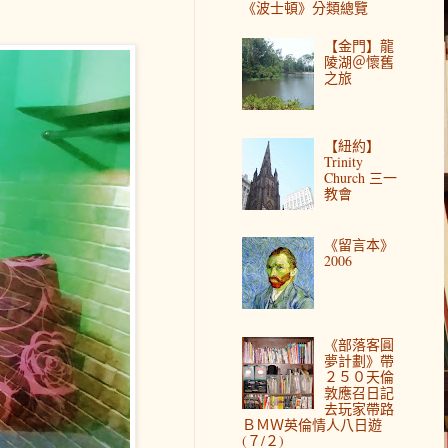
《波士頓》分類總覽
【金門】龍
陵湖＠懷舊
之旅
【紐約】
Trinity
Church 三一
教會
《留言本》
2006
《部落客圓
夢計劃》帶
２５０天倫
敦應召日記
去玩家帶路
ＢＭＷ英倫情人八日遊
(７/２)