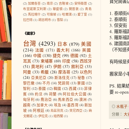
寶兒開書
(2)
加爾各答
(2)
南京
(2)
吉隆坡
(2)
安特衛普
(2)
布宜諾斯艾利斯
(2)
華盛頓
(2)
開普敦
(2)
青島
1. 泰順街
(2)
馬拉喀什
(2)
可倫坡
(1)
哈爾濱
(1)
愛丁堡
(1)
2. 泰順
拉巴特
(1)
胡志明市
(1)
雪梨
(1)
3. 保安
4. 羅斯
《國家》
5. 羅斯
台灣
(4293)
6. 建國
日本
(879)
美國
(214)
（不知道
法國
(171)
義大利
(166)
英國
(166)
中國
(130)
捷克
(99)
德國
(92)
土
耳其
(73)
柬埔寨
(69)
印度
(58)
西班牙
有時候是
(51)
奧地利
(47)
伊朗
(37)
敘利亞
(33)
阿曼
(33)
希臘
(28)
摩洛哥
(25)
以色列
搬家是小
(24)
亞美尼亞
(20)
斯洛伐克
(17)
祕魯
(17)
黎巴嫩
(16)
不丹
(14)
梵諦岡
(13)
寮國
(12)
PS. 
智利
(12)
泰國
(12)
韓國
(12)
西藏
(11)
菲律
要 re-
賓
(10)
約旦
(9)
荷蘭
(9)
阿拉伯大公國
(8)
匈牙利
(6)
喬治亞
(6)
馬來西亞
(6)
澳洲
(5)
越南
(5)
加拿大
(4)
埃及
(4)
墨西哥
(4)
新加
◎
水瓶子
坡
(4)
阿根廷
(4)
烏茲別克
(2)
突尼西亞
(2)
納
分類：
大
戈爾諾
(2)
伊拉克
(1)
紐西蘭
(1)