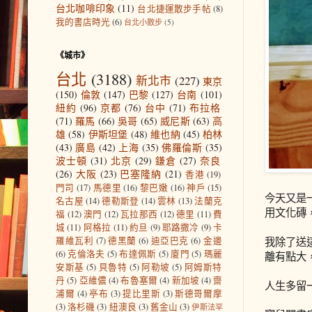
台北咖啡印象
(11)
台北捷運散步手帖
(8)
我的書店時光
(6)
台北小散步
(5)
《城市》
台北
(3188)
新北市
(227)
東京
(150)
倫敦
(147)
巴黎
(127)
台南
(101)
紐約
(96)
京都
(76)
台中
(71)
布拉格
(71)
羅馬
(66)
吳哥
(65)
威尼斯
(63)
高
雄
(58)
伊斯坦堡
(48)
維也納
(45)
柏林
(43)
廣島
(42)
上海
(35)
佛羅倫斯
(35)
波士頓
(31)
北京
(29)
鎌倉
(27)
奈良
(26)
大阪
(23)
巴塞隆納
(21)
香港
(19)
門司
(17)
馬德里
(16)
黎巴嫩
(16)
神戶
(15)
今天又是一
名古屋
(14)
德勒斯登
(14)
雲林
(13)
法蘭克
用文化磚
福
(12)
澳門
(12)
瓦拉那西
(12)
德里
(11)
費
城
(11)
阿格拉
(11)
約旦
(9)
耶路撒冷
(9)
卡
我除了送
羅維瓦利
(7)
德黑蘭
(6)
迪亞巴克
(6)
金邊
(6)
克倫洛夫
(5)
布達佩斯
(5)
廈門
(5)
瑪麗
離有點大
安斯基
(5)
貝魯特
(5)
阿勒坡
(5)
阿姆斯特
丹
(5)
亞維儂
(4)
布魯塞爾
(4)
新加坡
(4)
齋
人生多留
浦爾
(4)
亭布
(3)
提比里斯
(3)
斯德哥爾摩
(3)
洛杉磯
(3)
紐澳良
(3)
舊金山
(3)
伊斯法罕