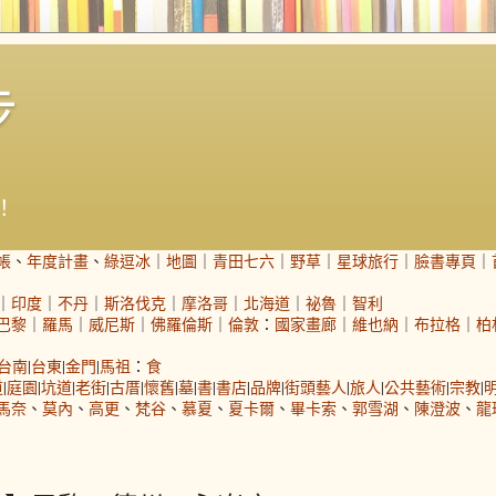
步
！
帳
、
年度計畫
、
綠逗冰
｜
地圖
｜
青田七六
｜
野草
｜
星球旅行
｜
臉書專頁
｜
｜
印度
｜
不丹
｜
斯洛伐克
｜
摩洛哥
｜
北海道
｜
祕魯
｜
智利
巴黎
｜
羅馬
｜
威尼斯
｜
佛羅倫斯
｜
倫敦
：
國家畫廊
｜
維也納
｜
布拉格
｜
柏
台南
|
台東
|
金門
|
馬祖
：
食
道
|
庭園
|
坑道
|
老街
|
古厝
|
懷舊
|
墓
|
書
|
書店
|
品牌
|
街頭藝人
|
旅人
|
公共藝術
|
宗教
|
馬奈
、
莫內
、
高更
、
梵谷
、
慕夏
、
夏卡爾
、
畢卡索
、
郭雪湖
、
陳澄波
、
龍