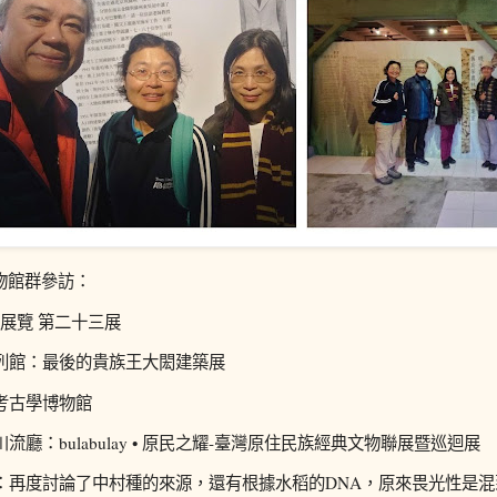
物館群參訪：
次展覽 第二十三展
陳列館：最後的貴族王大閎建築展
系考古學博物館
館川流廳：bulabulay • 原民之耀-臺灣原住民族經典文物聯展暨巡迴展
小屋：再度討論了中村種的來源，還有根據水稻的DNA，原來畏光性是