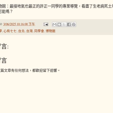
壤博物館：最接地氣也最正的許正一同學的專業導覽，看盡了生老病死
可能嗎？
@
3/06/2025 10:16:00 下午
學
,
心有七七
,
台北
,
台灣
,
同學會
,
博物館
言:
留言
這篇文章有任何想法，都歡迎留下迴響。