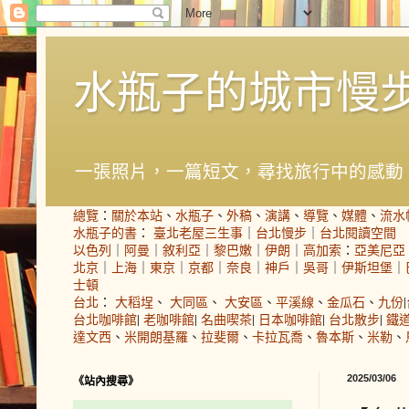
水瓶子的城市慢
一張照片，一篇短文，尋找旅行中的感動
總覽
：
關於本站
、
水瓶子
、
外稿
、
演講
、
導覽
、
媒體
、
流水
水瓶子的書
：
臺北老屋三生事
｜
台北慢步
｜
台北閱讀空間
以色列
｜
阿曼
｜
敘利亞
｜
黎巴嫩
｜
伊朗
｜
高加索
：
亞美尼亞
北京
｜
上海
｜
東京
｜
京都
｜
奈良
｜
神戶
｜
吳哥
｜
伊斯坦堡
｜
士頓
台北
：
大稻埕
、
大同區
、
大安區
、
平溪線
、
金瓜石
、
九份
|
台北咖啡館
|
老咖啡館
|
名曲喫茶
|
日本咖啡館
|
台北散步
|
鐵
達文西
、
米開朗基羅
、
拉斐爾
、
卡拉瓦喬
、
魯本斯
、
米勒
、
2025/03/06
《站內搜尋》