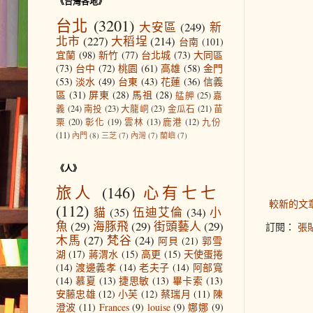
《台灣各地》
台北
(3201)
大安區
(249)
新
北市
(227)
大稻埕
(214)
台南
(101)
宜蘭
(98)
新竹
(77)
台北城
(73)
大同區
(73)
台中
(72)
桃園
(61)
高雄
(58)
金門
(53)
淡水
(49)
台東
(43)
花蓮
(36)
信義
區
(31)
屏東
(28)
馬祖
(28)
艋舺
(25)
嘉
義
(24)
南投
(23)
大龍峒
(23)
金瓜石
(21)
苗
栗
(20)
彰化
(19)
雲林
(13)
鹿港
(12)
九份
(11)
內門
(8)
三芝
(7)
內灣
(7)
蘭嶼
(7)
《人》
旅人
(146)
心有七七
較新的文
(112)
貓
(35)
伍迪艾倫
(34)
小
魚
(29)
海豚飛
(29)
街頭藝人
(29)
訂閱：
張貼
木馬
(27)
梵谷
(24)
阿貝
(21)
郭雪
湖
(17)
蔣渭水
(15)
高更
(15)
天使蛋捲
(14)
渡邊義孝
(14)
老夫子
(14)
阿部寬
(14)
慕夏
(13)
捷思敏
(13)
畢卡索
(13)
安藤忠雄
(12)
小芙
(12)
蔡瑞月
(11)
陳
澄波
(11)
Frances
(9)
louise
(9)
娜娜
(9)