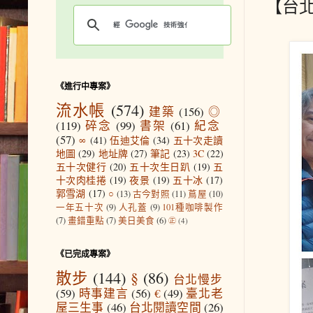
【台
《進行中專案》
流水帳
(574)
建築
(156)
◎
(119)
碎念
(99)
書架
(61)
紀念
(57)
∞
(41)
伍迪艾倫
(34)
五十次走讀
地圖
(29)
地址牌
(27)
筆記
(23)
3C
(22)
五十次健行
(20)
五十次生日趴
(19)
五
十次肉桂捲
(19)
夜景
(19)
五十冰
(17)
郭雪湖
(17)
○
(13)
古今對照
(11)
蔦屋
(10)
一年五十次
(9)
人孔蓋
(9)
101種咖啡製作
(7)
畫錯重點
(7)
美日美食
(6)
㊣
(4)
《已完成專案》
散步
(144)
§
(86)
台北慢步
(59)
時事建言
(56)
€
(49)
臺北老
屋三生事
(46)
台北閱讀空間
(26)