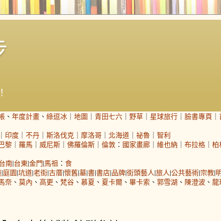
步
！
帳
、
年度計畫
、
綠逗冰
｜
地圖
｜
青田七六
｜
野草
｜
星球旅行
｜
臉書專頁
｜
｜
印度
｜
不丹
｜
斯洛伐克
｜
摩洛哥
｜
北海道
｜
祕魯
｜
智利
巴黎
｜
羅馬
｜
威尼斯
｜
佛羅倫斯
｜
倫敦
：
國家畫廊
｜
維也納
｜
布拉格
｜
柏
台南
|
台東
|
金門
|
馬祖
：
食
道
|
庭園
|
坑道
|
老街
|
古厝
|
懷舊
|
墓
|
書
|
書店
|
品牌
|
街頭藝人
|
旅人
|
公共藝術
|
宗教
|
馬奈
、
莫內
、
高更
、
梵谷
、
慕夏
、
夏卡爾
、
畢卡索
、
郭雪湖
、
陳澄波
、
龍