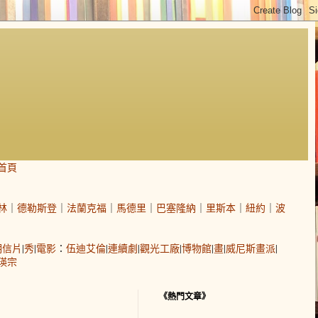
首頁
林
｜
德勒斯登
｜
法蘭克福
｜
馬德里
｜
巴塞隆納
｜
里斯本
｜
紐約
｜
波
明信片
|
秀
|
電影
：
伍迪艾倫
|
連續劇
|
觀光工廠
|
博物館
|
畫
|
威尼斯畫派
|
瑛宗
《熱門文章》