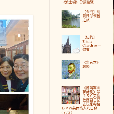
《波士頓》分類總覽
【金門】龍
陵湖＠懷舊
之旅
【紐約】
Trinity
Church 三一
教會
《留言本》
2006
《部落客圓
夢計劃》帶
２５０天倫
敦應召日記
去玩家帶路
ＢＭＷ英倫情人八日遊
(７/２)