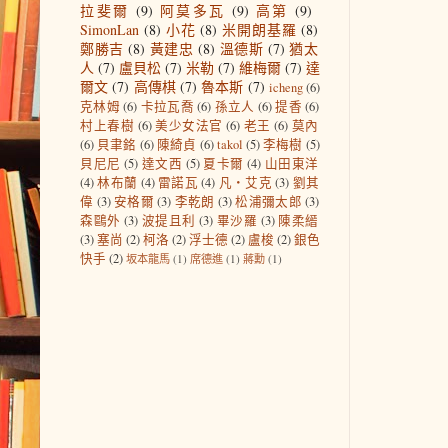
拉斐爾
(9)
阿莫多瓦
(9)
高第
(9)
SimonLan
(8)
小花
(8)
米開朗基羅
(8)
鄭勝吉
(8)
黃建忠
(8)
溫德斯
(7)
猶太
人
(7)
盧貝松
(7)
米勒
(7)
維梅爾
(7)
達
爾文
(7)
高傳棋
(7)
魯本斯
(7)
icheng
(6)
克林姆
(6)
卡拉瓦喬
(6)
孫立人
(6)
提香
(6)
村上春樹
(6)
美少女法官
(6)
老王
(6)
莫內
(6)
貝聿銘
(6)
陳綺貞
(6)
takol
(5)
李梅樹
(5)
貝尼尼
(5)
達文西
(5)
夏卡爾
(4)
山田東洋
(4)
林布蘭
(4)
雷諾瓦
(4)
凡‧艾克
(3)
劉其
偉
(3)
安格爾
(3)
李乾朗
(3)
松浦彌太郎
(3)
森鷗外
(3)
波提且利
(3)
畢沙羅
(3)
陳柔縉
(3)
塞尚
(2)
柯洛
(2)
浮士德
(2)
盧梭
(2)
銀色
快手
(2)
坂本龍馬
(1)
席德進
(1)
蔣勳
(1)