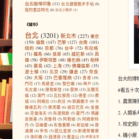
台北咖啡印象
(11)
台北捷運散步手帖
(8)
我的書店時光
(6)
台北小散步
(5)
《城市》
台北
(3201)
新北市
(227)
東京
(150)
倫敦
(147)
巴黎
(127)
台南
(101)
紐約
(96)
京都
(76)
台中
(72)
布拉格
(71)
羅馬
(66)
吳哥
(65)
威尼斯
(63)
高
雄
(58)
伊斯坦堡
(48)
維也納
(45)
柏林
(43)
廣島
(42)
上海
(35)
佛羅倫斯
(35)
波士頓
(31)
北京
(29)
鎌倉
(27)
奈良
(26)
大阪
(23)
巴塞隆納
(21)
香港
(19)
台大的博
門司
(17)
馬德里
(16)
黎巴嫩
(16)
神戶
(15)
名古屋
(14)
德勒斯登
(14)
雲林
(13)
法蘭克
#看五十
福
(12)
澳門
(12)
瓦拉那西
(12)
德里
(11)
費
1. 農業
城
(11)
阿格拉
(11)
約旦
(9)
耶路撒冷
(9)
卡
羅維瓦利
(7)
德黑蘭
(6)
迪亞巴克
(6)
金邊
2. 人類
(6)
克倫洛夫
(5)
布達佩斯
(5)
廈門
(5)
瑪麗
安斯基
(5)
貝魯特
(5)
阿勒坡
(5)
阿姆斯特
3. 校史
丹
(5)
亞維儂
(4)
布魯塞爾
(4)
新加坡
(4)
齋
浦爾
(4)
亭布
(3)
提比里斯
(3)
斯德哥爾摩
4. 磯
(3)
洛杉磯
(3)
紐澳良
(3)
舊金山
(3)
伊斯法罕