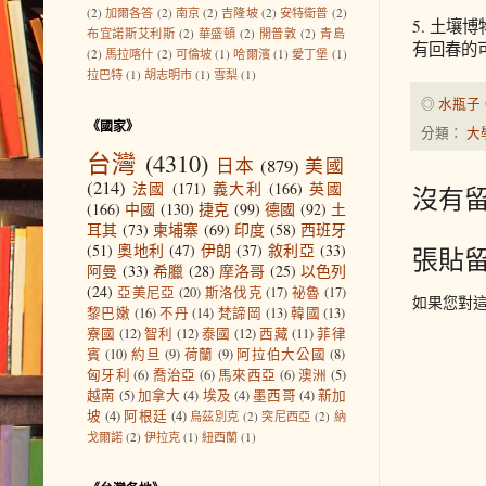
(2)
加爾各答
(2)
南京
(2)
吉隆坡
(2)
安特衛普
(2)
5. 土
布宜諾斯艾利斯
(2)
華盛頓
(2)
開普敦
(2)
青島
有回春的
(2)
馬拉喀什
(2)
可倫坡
(1)
哈爾濱
(1)
愛丁堡
(1)
拉巴特
(1)
胡志明市
(1)
雪梨
(1)
◎
水瓶子
《國家》
分類：
大
台灣
(4310)
日本
(879)
美國
(214)
法國
(171)
義大利
(166)
英國
沒有留
(166)
中國
(130)
捷克
(99)
德國
(92)
土
耳其
(73)
柬埔寨
(69)
印度
(58)
西班牙
(51)
奧地利
(47)
伊朗
(37)
敘利亞
(33)
張貼
阿曼
(33)
希臘
(28)
摩洛哥
(25)
以色列
(24)
亞美尼亞
(20)
斯洛伐克
(17)
祕魯
(17)
如果您對
黎巴嫩
(16)
不丹
(14)
梵諦岡
(13)
韓國
(13)
寮國
(12)
智利
(12)
泰國
(12)
西藏
(11)
菲律
賓
(10)
約旦
(9)
荷蘭
(9)
阿拉伯大公國
(8)
匈牙利
(6)
喬治亞
(6)
馬來西亞
(6)
澳洲
(5)
越南
(5)
加拿大
(4)
埃及
(4)
墨西哥
(4)
新加
坡
(4)
阿根廷
(4)
烏茲別克
(2)
突尼西亞
(2)
納
戈爾諾
(2)
伊拉克
(1)
紐西蘭
(1)