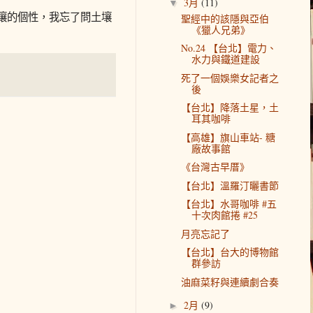
3月
(11)
▼
土壤的個性，我忘了問土壤
聖經中的該隱與亞伯
《獵人兄弟》
No.24 【台北】電力、
水力與鐵道建設
死了一個娛樂女記者之
後
【台北】降落土星，土
耳其咖啡
【高雄】旗山車站- 糖
廠故事館
《台灣古早厝》
【台北】溫羅汀曬書節
【台北】水哥咖啡 #五
十次肉館捲 #25
月亮忘記了
【台北】台大的博物館
群參訪
油麻菜籽與連續劇合奏
2月
(9)
►