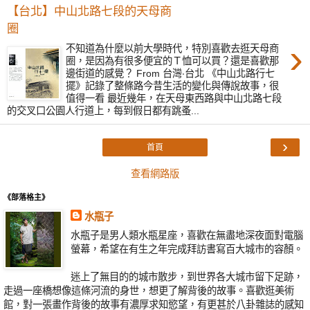
【台北】中山北路七段的天母商
圈
›
不知道為什麼以前大學時代，特別喜歡去逛天母商
圈，是因為有很多便宜的Ｔ恤可以買？還是喜歡那
邊街道的感覺？ From 台灣‧台北 《中山北路行七
擺》記錄了整條路今昔生活的變化與傳說故事，很
值得一看 最近幾年，在天母東西路與中山北路七段
的交叉口公園人行道上，每到假日都有跳蚤...
›
首頁
查看網路版
《部落格主》
水瓶子
水瓶子是男人類水瓶星座，喜歡在無盡地深夜面對電腦
螢幕，希望在有生之年完成拜訪書寫百大城市的容顏。
迷上了無目的的城市散步，到世界各大城市留下足跡，
走過一座橋想像這條河流的身世，想更了解背後的故事。喜歡逛美術
館，對一張畫作背後的故事有濃厚求知慾望，有更甚於八卦雜誌的感知