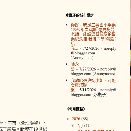
水瓶子的城市慢步
你好，我是三興國小畢業
(1969年次)導師是周梅芳
老師，能請您幫我反拍畢
業紀念冊,我班同學的照片
給
我...
- 7/27/2026
- noreply
@blogger.com
(Anonymous)
陳永
哲
- 7/27/2026
- noreply@
blogger.com (Anonymous)
我轉給張典婉小姐，可能
會與您聯
繫
- 5/11/2026
- noreply@
blogger.com (水瓶子)
《每月匯整》
2026
(68)
▼
乾草、牛市（查理廣場）、
7月
(1)
▼
了廣場。新城在19世紀