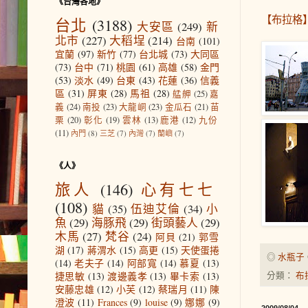
《台灣各地》
【布拉格
台北
(3188)
大安區
(249)
新
北市
(227)
大稻埕
(214)
台南
(101)
宜蘭
(97)
新竹
(77)
台北城
(73)
大同區
(73)
台中
(71)
桃園
(61)
高雄
(58)
金門
(53)
淡水
(49)
台東
(43)
花蓮
(36)
信義
區
(31)
屏東
(28)
馬祖
(28)
艋舺
(25)
嘉
義
(24)
南投
(23)
大龍峒
(23)
金瓜石
(21)
苗
栗
(20)
彰化
(19)
雲林
(13)
鹿港
(12)
九份
(11)
內門
(8)
三芝
(7)
內灣
(7)
蘭嶼
(7)
《人》
旅人
(146)
心有七七
(108)
貓
(35)
伍迪艾倫
(34)
小
魚
(29)
海豚飛
(29)
街頭藝人
(29)
木馬
(27)
梵谷
(24)
阿貝
(21)
郭雪
湖
(17)
蔣渭水
(15)
高更
(15)
天使蛋捲
◎
水瓶子
(14)
老夫子
(14)
阿部寬
(14)
慕夏
(13)
捷思敏
(13)
渡邊義孝
(13)
畢卡索
(13)
分類：
布
安藤忠雄
(12)
小芙
(12)
蔡瑞月
(11)
陳
澄波
(11)
Frances
(9)
louise
(9)
娜娜
(9)