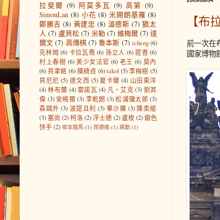
2009/08/04
拉斐爾
(9)
阿莫多瓦
(9)
高第
(9)
SimonLan
(8)
小花
(8)
米開朗基羅
(8)
【布
鄭勝吉
(8)
黃建忠
(8)
溫德斯
(7)
猶太
人
(7)
盧貝松
(7)
米勒
(7)
維梅爾
(7)
達
爾文
(7)
高傳棋
(7)
魯本斯
(7)
前一次在
icheng
(6)
克林姆
(6)
卡拉瓦喬
(6)
孫立人
(6)
提香
(6)
國家博物
村上春樹
(6)
美少女法官
(6)
老王
(6)
莫內
(6)
貝聿銘
(6)
陳綺貞
(6)
takol
(5)
李梅樹
(5)
貝尼尼
(5)
達文西
(5)
夏卡爾
(4)
山田東洋
(4)
林布蘭
(4)
雷諾瓦
(4)
凡‧艾克
(3)
劉其
偉
(3)
安格爾
(3)
李乾朗
(3)
松浦彌太郎
(3)
森鷗外
(3)
波提且利
(3)
畢沙羅
(3)
陳柔縉
(3)
塞尚
(2)
柯洛
(2)
浮士德
(2)
盧梭
(2)
銀色
快手
(2)
坂本龍馬
(1)
席德進
(1)
蔣勳
(1)