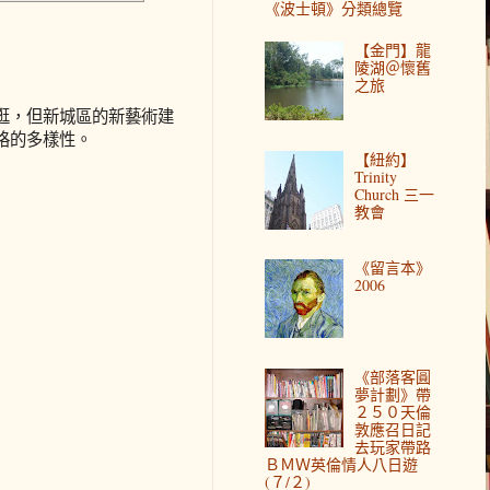
《波士頓》分類總覽
【金門】龍
陵湖＠懷舊
之旅
逛，但新城區的新藝術建
格的多樣性。
【紐約】
Trinity
Church 三一
教會
《留言本》
2006
《部落客圓
夢計劃》帶
２５０天倫
敦應召日記
去玩家帶路
ＢＭＷ英倫情人八日遊
(７/２)