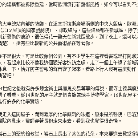
分的建築都被拆除重建，當時歐洲流行新藝術風格，如今可以看到不
的火車總站內部的裝飾、在溫塞斯拉斯廣場兩側的中央大飯店、歐洲
（非LV屋頂的國家戲劇院）、郵政總局，這些建築都在新城區，除了
到新藝術的痕跡，很值得花一整天在新城區散步，到了晚上，還可以
清楚），還有些比較新的公共藝術品在等著你。
並不是很大，可是比較像個公園，有不少學生在這裡看書或是打鬧聊
人，看起來比較不像我這個觀光客造訪之處，走了一個上午繞了新城
休息一下，恰好防空警報的聲音響了起來，看路上行人沒有甚麼動作，
演習吧！
14世紀之後就有許多煉金術士與魔鬼交易等等的傳說，而浮士德與魔
房子看看。從14世紀的屋主就是個貴族兼煉金博物學家，16世紀屋主
進行許多的化學實驗。
我走入這間屋子，聞到濃厚的化學藥劑的味道，原來是所醫院，巴洛
醫院內亂走，醫師穿著長袍走來走去，看到我也覺得很奇怪。
岩石上的聖約翰教堂，岩石上長出了紫色的花朵，本來要進去教堂參