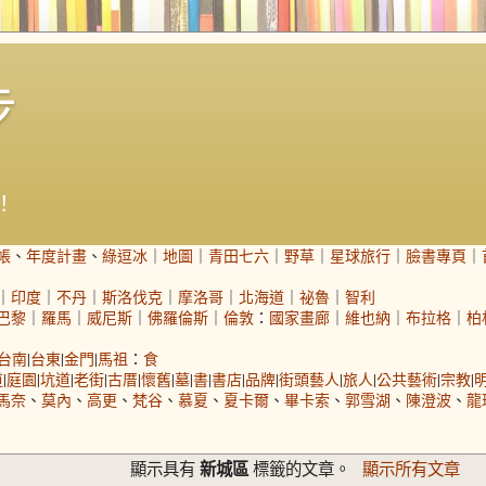
步
！
帳
、
年度計畫
、
綠逗冰
｜
地圖
｜
青田七六
｜
野草
｜
星球旅行
｜
臉書專頁
｜
｜
印度
｜
不丹
｜
斯洛伐克
｜
摩洛哥
｜
北海道
｜
祕魯
｜
智利
巴黎
｜
羅馬
｜
威尼斯
｜
佛羅倫斯
｜
倫敦
：
國家畫廊
｜
維也納
｜
布拉格
｜
柏
台南
|
台東
|
金門
|
馬祖
：
食
道
|
庭園
|
坑道
|
老街
|
古厝
|
懷舊
|
墓
|
書
|
書店
|
品牌
|
街頭藝人
|
旅人
|
公共藝術
|
宗教
|
馬奈
、
莫內
、
高更
、
梵谷
、
慕夏
、
夏卡爾
、
畢卡索
、
郭雪湖
、
陳澄波
、
龍
新城區
顯示具有
標籤的文章。
顯示所有文章