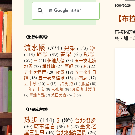
2009/10/28
【布
布拉格的
《進行中專案》
築，加上
流水帳
(574)
建築
(152)
◎
(119)
碎念
(99)
書架
(61)
紀念
(57)
∞
(41)
伍迪艾倫
(34)
五十次走讀
地圖
(28)
地址牌
(27)
筆記
(23)
3C
(22)
五十次健行
(20)
夜景
(19)
五十次生日
趴
(18)
五十次肉桂捲
(18)
郭雪湖
(17)
五十冰
(16)
○
(13)
古今對照
(11)
蔦屋
(10)
一年五十次
(9)
人孔蓋
(9)
101種咖啡製作
(7)
畫錯重點
(7)
美日美食
(6)
㊣
(4)
《已完成專案》
散步
(144)
§
(86)
台北慢步
(59)
時事建言
(56)
€
(49)
臺北老
屋三生事
(46)
台北閱讀空間
(26)