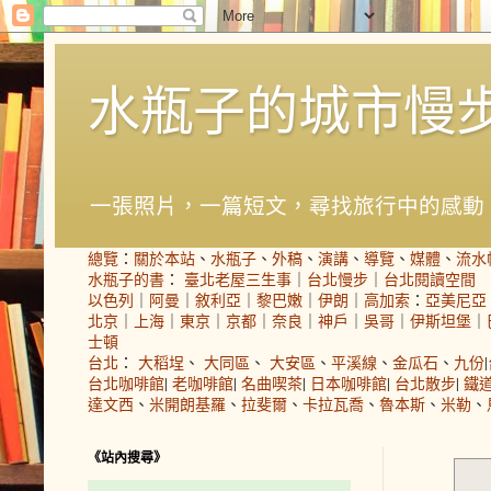
水瓶子的城市慢
一張照片，一篇短文，尋找旅行中的感動
總覽
：
關於本站
、
水瓶子
、
外稿
、
演講
、
導覽
、
媒體
、
流水
水瓶子的書
：
臺北老屋三生事
｜
台北慢步
｜
台北閱讀空間
以色列
｜
阿曼
｜
敘利亞
｜
黎巴嫩
｜
伊朗
｜
高加索
：
亞美尼亞
北京
｜
上海
｜
東京
｜
京都
｜
奈良
｜
神戶
｜
吳哥
｜
伊斯坦堡
｜
士頓
台北
：
大稻埕
、
大同區
、
大安區
、
平溪線
、
金瓜石
、
九份
|
台北咖啡館
|
老咖啡館
|
名曲喫茶
|
日本咖啡館
|
台北散步
|
鐵
達文西
、
米開朗基羅
、
拉斐爾
、
卡拉瓦喬
、
魯本斯
、
米勒
、
《站內搜尋》