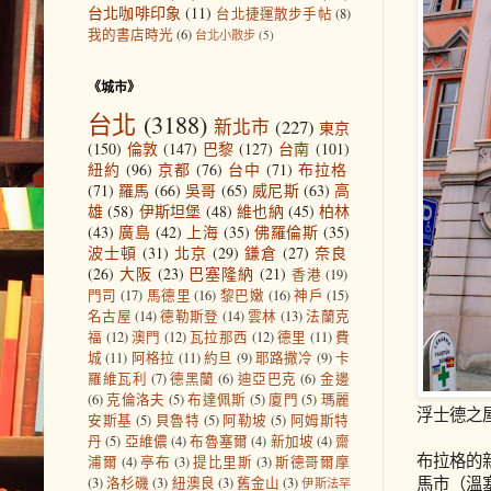
台北咖啡印象
(11)
台北捷運散步手帖
(8)
我的書店時光
(6)
台北小散步
(5)
《城市》
台北
(3188)
新北市
(227)
東京
(150)
倫敦
(147)
巴黎
(127)
台南
(101)
紐約
(96)
京都
(76)
台中
(71)
布拉格
(71)
羅馬
(66)
吳哥
(65)
威尼斯
(63)
高
雄
(58)
伊斯坦堡
(48)
維也納
(45)
柏林
(43)
廣島
(42)
上海
(35)
佛羅倫斯
(35)
波士頓
(31)
北京
(29)
鎌倉
(27)
奈良
(26)
大阪
(23)
巴塞隆納
(21)
香港
(19)
門司
(17)
馬德里
(16)
黎巴嫩
(16)
神戶
(15)
名古屋
(14)
德勒斯登
(14)
雲林
(13)
法蘭克
福
(12)
澳門
(12)
瓦拉那西
(12)
德里
(11)
費
城
(11)
阿格拉
(11)
約旦
(9)
耶路撒冷
(9)
卡
羅維瓦利
(7)
德黑蘭
(6)
迪亞巴克
(6)
金邊
(6)
克倫洛夫
(5)
布達佩斯
(5)
廈門
(5)
瑪麗
浮士德之
安斯基
(5)
貝魯特
(5)
阿勒坡
(5)
阿姆斯特
丹
(5)
亞維儂
(4)
布魯塞爾
(4)
新加坡
(4)
齋
布拉格的
浦爾
(4)
亭布
(3)
提比里斯
(3)
斯德哥爾摩
馬市（溫
(3)
洛杉磯
(3)
紐澳良
(3)
舊金山
(3)
伊斯法罕