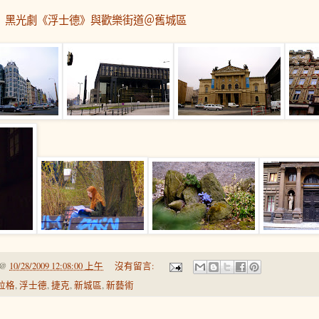
】黑光劇《浮士德》與歡樂街道＠舊城區
@
10/28/2009 12:08:00 上午
沒有留言:
拉格
,
浮士德
,
捷克
,
新城區
,
新藝術