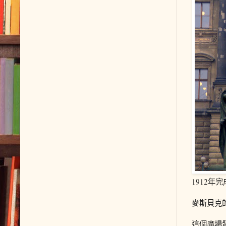
1912
麥斯貝克
這個廣場