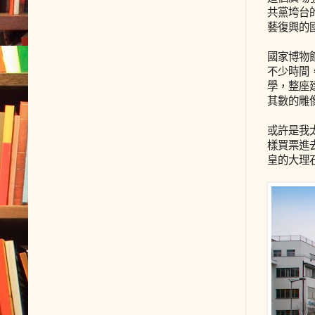
共黨垮台
藝復興的
國家博物
不少時間
學，整座
其數的雕
或許是我
樣買票進
皇的大理