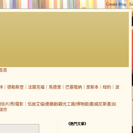
首頁
林
｜
德勒斯登
｜
法蘭克福
｜
馬德里
｜
巴塞隆納
｜
里斯本
｜
紐約
｜
波
明信片
|
秀
|
電影
：
伍迪艾倫
|
連續劇
|
觀光工廠
|
博物館
|
畫
|
威尼斯畫派
|
瑛宗
《熱門文章》