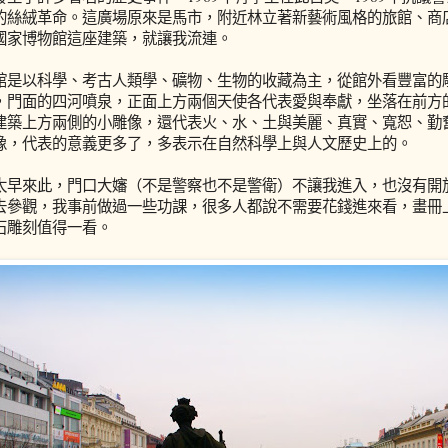
的絲絨革命。這廣場原來是馬市，附近林立著新藝術風格的旅館、商
國家博物館這座建築，就讓我流連。
館是以科學、考古人類學、礦物、生物的收藏為主，從館外看豐富的
，門面的四河噴泉，正面上方兩個天使各代表愛與奉獻，坐落在前方
建築上方兩側的小雕像，還代表火、水、土與美麗、真實、寬恕、勤
像，代表的意義更多了，多表示在自然科學上與人文歷史上的。
太早來此，門口大嬸（不是警察也不是警衛）不讓我進入，也沒有開
去參觀，我事前做過一些功課，很多人都說不需要花錢進來看，畫冊
石雕刻值得一看。