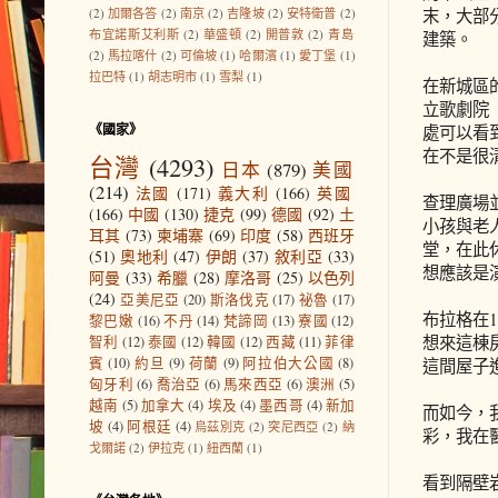
(2)
加爾各答
(2)
南京
(2)
吉隆坡
(2)
安特衛普
(2)
末，大部
布宜諾斯艾利斯
(2)
華盛頓
(2)
開普敦
(2)
青島
建築。
(2)
馬拉喀什
(2)
可倫坡
(1)
哈爾濱
(1)
愛丁堡
(1)
拉巴特
(1)
胡志明市
(1)
雪梨
(1)
在新城區
立歌劇院
《國家》
處可以看
在不是很
台灣
(4293)
日本
(879)
美國
(214)
法國
(171)
義大利
(166)
英國
查理廣場
(166)
中國
(130)
捷克
(99)
德國
(92)
土
小孩與老
耳其
(73)
柬埔寨
(69)
印度
(58)
西班牙
堂，在此
(51)
奧地利
(47)
伊朗
(37)
敘利亞
(33)
想應該是
阿曼
(33)
希臘
(28)
摩洛哥
(25)
以色列
(24)
亞美尼亞
(20)
斯洛伐克
(17)
祕魯
(17)
布拉格在
黎巴嫩
(16)
不丹
(14)
梵諦岡
(13)
寮國
(12)
想來這棟
智利
(12)
泰國
(12)
韓國
(12)
西藏
(11)
菲律
賓
(10)
約旦
(9)
荷蘭
(9)
阿拉伯大公國
(8)
這間屋子
匈牙利
(6)
喬治亞
(6)
馬來西亞
(6)
澳洲
(5)
越南
(5)
加拿大
(4)
埃及
(4)
墨西哥
(4)
新加
而如今，
坡
(4)
阿根廷
(4)
烏茲別克
(2)
突尼西亞
(2)
納
彩，我在
戈爾諾
(2)
伊拉克
(1)
紐西蘭
(1)
看到隔壁