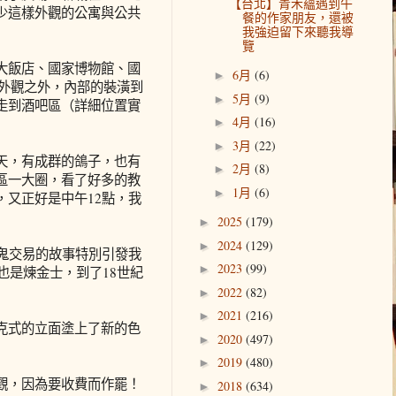
【台北】青禾蘊遇到午
少這樣外觀的公寓與公共
餐的作家朋友，還被
我強迫留下來聽我導
覽
大飯店、國家博物館、國
6月
(6)
►
外觀之外，內部的裝潢到
5月
(9)
►
走到酒吧區（詳細位置實
4月
(16)
►
3月
(22)
►
天，有成群的鴿子，也有
2月
(8)
►
區一大圈，看了好多的教
1月
(6)
►
又正好是中午12點，我
2025
(179)
►
2024
(129)
►
鬼交易的故事特別引發我
2023
(99)
►
也是煉金士，到了18世紀
2022
(82)
►
2021
(216)
►
克式的立面塗上了新的色
2020
(497)
►
2019
(480)
►
觀，因為要收費而作罷！
2018
(634)
►