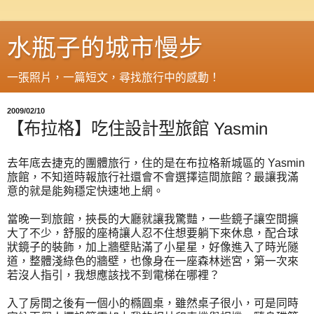
水瓶子的城市慢步
一張照片，一篇短文，尋找旅行中的感動！
2009/02/10
【布拉格】吃住設計型旅館 Yasmin
去年底去捷克的團體旅行，住的是在布拉格新城區的 Yasmin
旅館，不知道時報旅行社還會不會選擇這間旅館？最讓我滿
意的就是能夠穩定快速地上網。
當晚一到旅館，挾長的大廳就讓我驚豔，一些鏡子讓空間擴
大了不少，舒服的座椅讓人忍不住想要躺下來休息，配合球
狀鏡子的裝飾，加上牆壁貼滿了小星星，好像進入了時光隧
道，整體淺綠色的牆壁，也像身在一座森林迷宮，第一次來
若沒人指引，我想應該找不到電梯在哪裡？
入了房間之後有一個小的橢圓桌，雖然桌子很小，可是同時