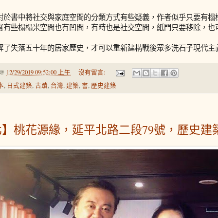
對於書中將社交與家庭空間的分類方式有些疑義，作者似乎只要有榻
實有些榻榻米空間也有凹間，有時也是社交空間，紙門只要移除，也
解了失落五十年的居家歷史，才可以重新建構戰後眾多洗石子現代主
@
12/29/2019 09:52:00 上午
沒有留言:
本
,
日式建築
,
古蹟
,
台灣
,
建築
,
書
,
歷史建築
北】桃花源緣，延平北路二段79號，歷史建