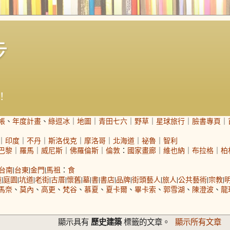
步
！
帳
、
年度計畫
、
綠逗冰
｜
地圖
｜
青田七六
｜
野草
｜
星球旅行
｜
臉書專頁
｜
｜
印度
｜
不丹
｜
斯洛伐克
｜
摩洛哥
｜
北海道
｜
祕魯
｜
智利
巴黎
｜
羅馬
｜
威尼斯
｜
佛羅倫斯
｜
倫敦
：
國家畫廊
｜
維也納
｜
布拉格
｜
柏
台南
|
台東
|
金門
|
馬祖
：
食
道
|
庭園
|
坑道
|
老街
|
古厝
|
懷舊
|
墓
|
書
|
書店
|
品牌
|
街頭藝人
|
旅人
|
公共藝術
|
宗教
|
馬奈
、
莫內
、
高更
、
梵谷
、
慕夏
、
夏卡爾
、
畢卡索
、
郭雪湖
、
陳澄波
、
龍
歷史建築
顯示具有
標籤的文章。
顯示所有文章