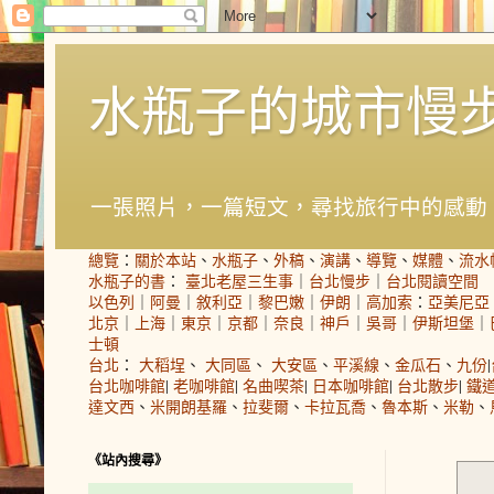
水瓶子的城市慢
一張照片，一篇短文，尋找旅行中的感動
總覽
：
關於本站
、
水瓶子
、
外稿
、
演講
、
導覽
、
媒體
、
流水
水瓶子的書
：
臺北老屋三生事
｜
台北慢步
｜
台北閱讀空間
以色列
｜
阿曼
｜
敘利亞
｜
黎巴嫩
｜
伊朗
｜
高加索
：
亞美尼亞
北京
｜
上海
｜
東京
｜
京都
｜
奈良
｜
神戶
｜
吳哥
｜
伊斯坦堡
｜
士頓
台北
：
大稻埕
、
大同區
、
大安區
、
平溪線
、
金瓜石
、
九份
|
台北咖啡館
|
老咖啡館
|
名曲喫茶
|
日本咖啡館
|
台北散步
|
鐵
達文西
、
米開朗基羅
、
拉斐爾
、
卡拉瓦喬
、
魯本斯
、
米勒
、
《站內搜尋》