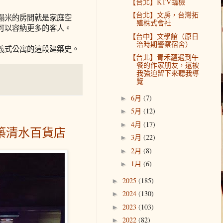
【台北】KTV臨檢
【台北】文房，台灣拓
榻米的房間就是家庭空
殖株式會社
可以容納更多的客人。
【台中】文學館（原日
治時期警察宿舍）
義式公寓的這段建築史。
【台北】青禾蘊遇到午
餐的作家朋友，還被
我強迫留下來聽我導
覽
6月
(7)
►
5月
(12)
►
4月
(17)
►
築清水百貨店
3月
(22)
►
2月
(8)
►
1月
(6)
►
2025
(185)
►
2024
(130)
►
2023
(103)
►
2022
(82)
►