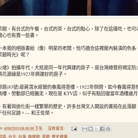
茶館，有台式的午餐，台式的茶，台式的點心，除了在這邊吃，也可
開心也有賣一些書。
一本我的絕版書給（像）明星的老闆，恰巧適合這裡屋內裝潢的色系
茶館時光》呢？
火增》拍攝年代，大抵是同一年代興建的房子，是台灣總督府規定防
桃花源緣是1923年興建好的房子。
鄰居(83號)是蔣渭水經營的春風得意樓，1922年倒閉，如今春風得
高樓，勞動部已經搬走，現在是 KTV店，似乎有點回復當年酒樓歲
，有著與迪化街一樣繁華的歷史，許多台灣文人開設的書局在此落腳
下任何足跡。— 和王佐榮。
@
4/09/2019 08:00:00 下午
沒有留言:
同區
,
台北
,
台灣
,
咖啡館
,
茶館
,
歷史建築