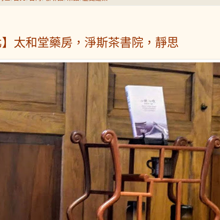
北】太和堂藥房，淨斯茶書院，靜思