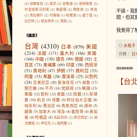
(2)
加爾各答
(2)
南京
(2)
吉隆坡
(2)
安特衛普
(2)
布宜諾斯艾利斯
(2)
華盛頓
(2)
開普敦
(2)
青島
不過，我
(2)
馬拉喀什
(2)
可倫坡
(1)
哈爾濱
(1)
愛丁堡
(1)
間，但其
拉巴特
(1)
胡志明市
(1)
雪梨
(1)
我覺得了
《國家》
台灣
(4310)
◎
水瓶子
日本
(879)
美國
(214)
法國
(171)
義大利
(166)
英國
分類：
日
(166)
中國
(130)
捷克
(99)
德國
(92)
土
耳其
(73)
柬埔寨
(69)
印度
(58)
西班牙
2019/04/09
(51)
奧地利
(47)
伊朗
(37)
敘利亞
(33)
阿曼
(33)
希臘
(28)
摩洛哥
(25)
以色列
【台
(24)
亞美尼亞
(20)
斯洛伐克
(17)
祕魯
(17)
黎巴嫩
(16)
不丹
(14)
梵諦岡
(13)
韓國
(13)
寮國
(12)
智利
(12)
泰國
(12)
西藏
(11)
菲律
賓
(10)
約旦
(9)
荷蘭
(9)
阿拉伯大公國
(8)
匈牙利
(6)
喬治亞
(6)
馬來西亞
(6)
澳洲
(5)
越南
(5)
加拿大
(4)
埃及
(4)
墨西哥
(4)
新加
坡
(4)
阿根廷
(4)
烏茲別克
(2)
突尼西亞
(2)
納
戈爾諾
(2)
伊拉克
(1)
紐西蘭
(1)