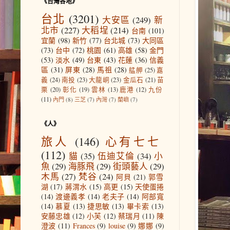
《台灣各地》
台北
(3201)
大安區
(249)
新
北市
(227)
大稻埕
(214)
台南
(101)
宜蘭
(98)
新竹
(77)
台北城
(73)
大同區
(73)
台中
(72)
桃園
(61)
高雄
(58)
金門
(53)
淡水
(49)
台東
(43)
花蓮
(36)
信義
區
(31)
屏東
(28)
馬祖
(28)
艋舺
(25)
嘉
義
(24)
南投
(23)
大龍峒
(23)
金瓜石
(21)
苗
栗
(20)
彰化
(19)
雲林
(13)
鹿港
(12)
九份
(11)
內門
(8)
三芝
(7)
內灣
(7)
蘭嶼
(7)
《人》
旅人
(146)
心有七七
(112)
貓
(35)
伍迪艾倫
(34)
小
魚
(29)
海豚飛
(29)
街頭藝人
(29)
木馬
(27)
梵谷
(24)
阿貝
(21)
郭雪
湖
(17)
蔣渭水
(15)
高更
(15)
天使蛋捲
(14)
渡邊義孝
(14)
老夫子
(14)
阿部寬
(14)
慕夏
(13)
捷思敏
(13)
畢卡索
(13)
安藤忠雄
(12)
小芙
(12)
蔡瑞月
(11)
陳
澄波
(11)
Frances
(9)
louise
(9)
娜娜
(9)