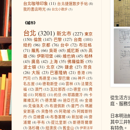
台北咖啡印象
(11)
台北捷運散步手帖
(8)
我的書店時光
(6)
台北小散步
(5)
《城市》
台北
(3201)
新北市
(227)
東京
(150)
倫敦
(147)
巴黎
(127)
台南
(101)
紐約
(96)
京都
(76)
台中
(72)
布拉格
(71)
羅馬
(66)
吳哥
(65)
威尼斯
(63)
高
雄
(58)
伊斯坦堡
(48)
維也納
(45)
柏林
(43)
廣島
(42)
上海
(35)
佛羅倫斯
(35)
波士頓
(31)
北京
(29)
鎌倉
(27)
奈良
(26)
大阪
(23)
巴塞隆納
(21)
香港
(19)
門司
(17)
馬德里
(16)
黎巴嫩
(16)
神戶
(15)
名古屋
(14)
德勒斯登
(14)
雲林
(13)
法蘭克
福
(12)
澳門
(12)
瓦拉那西
(12)
德里
(11)
費
城
(11)
阿格拉
(11)
約旦
(9)
耶路撒冷
(9)
卡
從生活方
羅維瓦利
(7)
德黑蘭
(6)
迪亞巴克
(6)
金邊
庭、服務
(6)
克倫洛夫
(5)
布達佩斯
(5)
廈門
(5)
瑪麗
安斯基
(5)
貝魯特
(5)
阿勒坡
(5)
阿姆斯特
日本明治
丹
(5)
亞維儂
(4)
布魯塞爾
(4)
新加坡
(4)
齋
其中三井
浦爾
(4)
亭布
(3)
提比里斯
(3)
斯德哥爾摩
有特色。
(3)
洛杉磯
(3)
紐澳良
(3)
舊金山
(3)
伊斯法罕