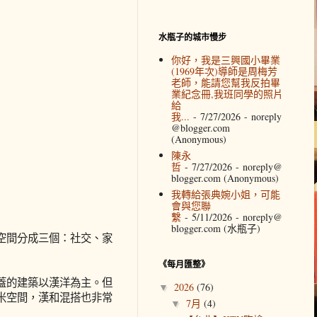
水瓶子的城市慢步
你好，我是三興國小畢業
(1969年次)導師是周梅芳
老師，能請您幫我反拍畢
業紀念冊,我班同學的照片
給
我...
- 7/27/2026
- noreply
@blogger.com
(Anonymous)
陳永
哲
- 7/27/2026
- noreply@
blogger.com (Anonymous)
我轉給張典婉小姐，可能
會與您聯
繫
- 5/11/2026
- noreply@
blogger.com (水瓶子)
空間分成三個：社交、家
《每月匯整》
蓋的建築以漢洋為主。但
2026
(76)
▼
米空間，漢和混搭也非常
7月
(4)
▼