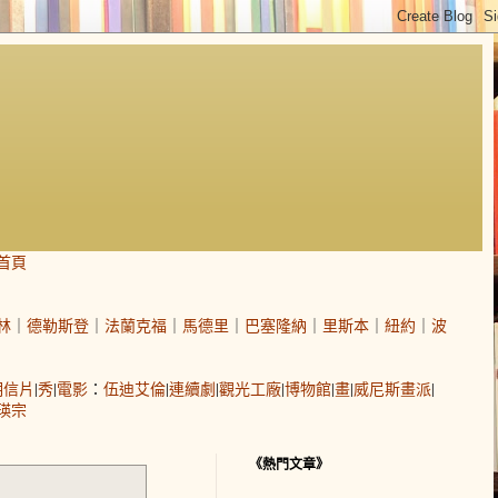
首頁
林
｜
德勒斯登
｜
法蘭克福
｜
馬德里
｜
巴塞隆納
｜
里斯本
｜
紐約
｜
波
明信片
|
秀
|
電影
：
伍迪艾倫
|
連續劇
|
觀光工廠
|
博物館
|
畫
|
威尼斯畫派
|
瑛宗
《熱門文章》