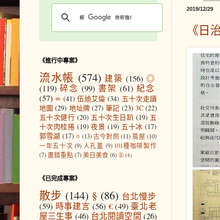
2019/12/29
《日治
《進行中專案》
流水帳
(574)
建築
(156)
◎
(119)
碎念
(99)
書架
(61)
紀念
(57)
∞
(41)
伍迪艾倫
(34)
五十次走讀
地圖
(29)
地址牌
(27)
筆記
(23)
3C
(22)
五十次健行
(20)
五十次生日趴
(19)
五
十次肉桂捲
(19)
夜景
(19)
五十冰
(17)
郭雪湖
(17)
○
(13)
古今對照
(11)
蔦屋
(10)
一年五十次
(9)
人孔蓋
(9)
101種咖啡製作
(7)
畫錯重點
(7)
美日美食
(6)
㊣
(4)
《已完成專案》
散步
(144)
§
(86)
台北慢步
(59)
時事建言
(56)
€
(49)
臺北老
屋三生事
(46)
台北閱讀空間
(26)