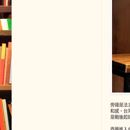
旁邊是法
和感，台
是戰後起
西藥進入