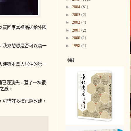
2004
(61)
►
2003
(2)
►
2002
(4)
►
以買回家當禮品送給外國
2001
(2)
►
2000
(1)
►
1998
(1)
。我來想想是否可以寫一
►
《書》
火建築本島人居住的第一
意樓已經消失，蓋了一棟很
月之感。
，可惜許多樓已經改建，