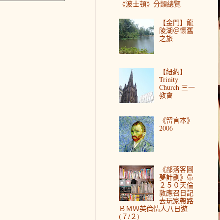
《波士頓》分類總覽
【金門】龍
陵湖＠懷舊
之旅
【紐約】
Trinity
Church 三一
教會
《留言本》
2006
《部落客圓
夢計劃》帶
２５０天倫
敦應召日記
去玩家帶路
ＢＭＷ英倫情人八日遊
(７/２)