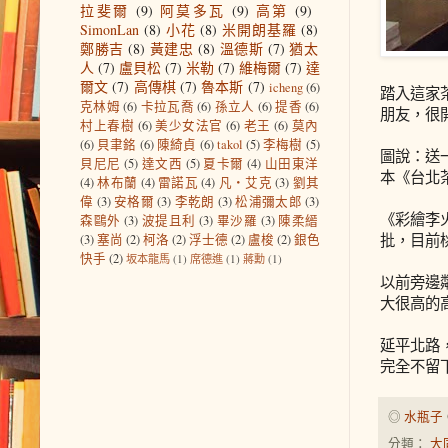
拉斐爾
(9)
阿莫多瓦
(9)
高第
(9)
SimonLan
(8)
小花
(8)
米開朗基羅
(8)
鄭勝吉
(8)
黃建忠
(8)
溫德斯
(7)
猶太
人
(7)
盧貝松
(7)
米勒
(7)
維梅爾
(7)
達
爾文
(7)
高傳棋
(7)
魯本斯
(7)
icheng
(6)
踏入這家
克林姆
(6)
卡拉瓦喬
(6)
孫立人
(6)
提香
(6)
朋友，很
村上春樹
(6)
美少女法官
(6)
老王
(6)
莫內
(6)
貝聿銘
(6)
陳綺貞
(6)
takol
(5)
李梅樹
(5)
圖說：送
貝尼尼
(5)
達文西
(5)
夏卡爾
(4)
山田東洋
本《台北
(4)
林布蘭
(4)
雷諾瓦
(4)
凡‧艾克
(3)
劉其
偉
(3)
安格爾
(3)
李乾朗
(3)
松浦彌太郎
(3)
《彩繪李
森鷗外
(3)
波提且利
(3)
畢沙羅
(3)
陳柔縉
批，目前
(3)
塞尚
(2)
柯洛
(2)
浮士德
(2)
盧梭
(2)
銀色
快手
(2)
坂本龍馬
(1)
席德進
(1)
蔣勳
(1)
以前旁邊
大很高的
延平北路
完全不留
◎
水瓶子
分類：
大