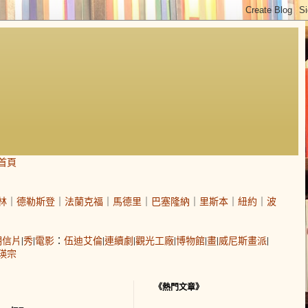
首頁
林
｜
德勒斯登
｜
法蘭克福
｜
馬德里
｜
巴塞隆納
｜
里斯本
｜
紐約
｜
波
明信片
|
秀
|
電影
：
伍迪艾倫
|
連續劇
|
觀光工廠
|
博物館
|
畫
|
威尼斯畫派
|
瑛宗
《熱門文章》