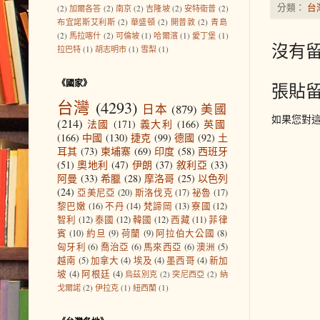
分類：
台
(2)
加爾各答
(2)
南京
(2)
吉隆坡
(2)
安特衛普
(2)
布宜諾斯艾利斯
(2)
華盛頓
(2)
開普敦
(2)
青島
(2)
馬拉喀什
(2)
可倫坡
(1)
哈爾濱
(1)
愛丁堡
(1)
沒有留
拉巴特
(1)
胡志明市
(1)
雪梨
(1)
《國家》
張貼
台灣
(4293)
日本
(879)
美國
如果您對
(214)
法國
(171)
義大利
(166)
英國
(166)
中國
(130)
捷克
(99)
德國
(92)
土
耳其
(73)
柬埔寨
(69)
印度
(58)
西班牙
(51)
奧地利
(47)
伊朗
(37)
敘利亞
(33)
阿曼
(33)
希臘
(28)
摩洛哥
(25)
以色列
(24)
亞美尼亞
(20)
斯洛伐克
(17)
祕魯
(17)
黎巴嫩
(16)
不丹
(14)
梵諦岡
(13)
寮國
(12)
智利
(12)
泰國
(12)
韓國
(12)
西藏
(11)
菲律
賓
(10)
約旦
(9)
荷蘭
(9)
阿拉伯大公國
(8)
匈牙利
(6)
喬治亞
(6)
馬來西亞
(6)
澳洲
(5)
越南
(5)
加拿大
(4)
埃及
(4)
墨西哥
(4)
新加
坡
(4)
阿根廷
(4)
烏茲別克
(2)
突尼西亞
(2)
納
戈爾諾
(2)
伊拉克
(1)
紐西蘭
(1)