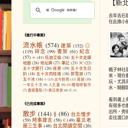
【新
去年去石
在此換小
《進行中專案》
流水帳
(574)
建築
(152)
◎
(119)
碎念
(99)
書架
(61)
紀念
(57)
∞
(41)
伍迪艾倫
(34)
五十次走讀
地圖
(28)
地址牌
(27)
筆記
(23)
3C
(22)
五十次健行
(20)
夜景
(19)
五十次生日
楓子林社
趴
(18)
五十次肉桂捲
(18)
郭雪湖
(17)
來，現在
五十冰
(16)
○
(13)
古今對照
(11)
蔦屋
(10)
玩，尤其
一年五十次
(9)
人孔蓋
(9)
101種咖啡製作
水、騎腳
(7)
畫錯重點
(7)
美日美食
(6)
㊣
(4)
看到書上
《已完成專案》
有很多也
出所，旁
散步
(144)
§
(86)
台北慢步
走往渡口
(59)
時事建言
(56)
€
(49)
臺北老
屋三生事
(46)
台北閱讀空間
(26)