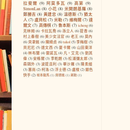
拉斐爾
(9)
阿莫多瓦
(9)
高第
(9)
SimonLan
(8)
小花
(8)
米開朗基羅
(8)
鄭勝吉
(8)
黃建忠
(8)
溫德斯
(7)
猶太
人
(7)
盧貝松
(7)
米勒
(7)
維梅爾
(7)
達
爾文
(7)
高傳棋
(7)
魯本斯
(7)
icheng
(6)
克林姆
(6)
卡拉瓦喬
(6)
孫立人
(6)
提香
(6)
村上春樹
(6)
美少女法官
(6)
老王
(6)
莫內
(6)
貝聿銘
(6)
陳綺貞
(6)
takol
(5)
李梅樹
(5)
貝尼尼
(5)
達文西
(5)
夏卡爾
(4)
山田東洋
(4)
林布蘭
(4)
雷諾瓦
(4)
凡‧艾克
(3)
劉其
偉
(3)
安格爾
(3)
李乾朗
(3)
松浦彌太郎
(3)
森鷗外
(3)
波提且利
(3)
畢沙羅
(3)
陳柔縉
(3)
塞尚
(2)
柯洛
(2)
浮士德
(2)
盧梭
(2)
銀色
快手
(2)
坂本龍馬
(1)
席德進
(1)
蔣勳
(1)