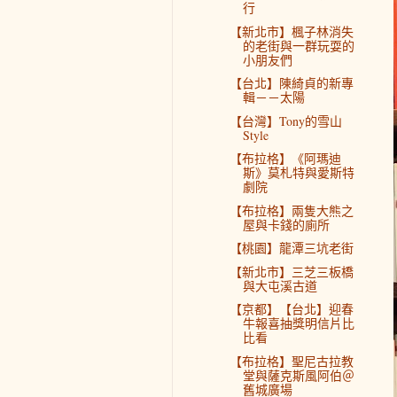
行
【新北市】楓子林消失
的老街與一群玩耍的
小朋友們
【台北】陳綺貞的新專
輯－－太陽
【台灣】Tony的雪山
Style
【布拉格】《阿瑪迪
斯》莫札特與愛斯特
劇院
【布拉格】兩隻大熊之
屋與卡錢的廁所
【桃園】龍潭三坑老街
【新北市】三芝三板橋
與大屯溪古道
【京都】【台北】迎春
牛報喜抽獎明信片比
比看
【布拉格】聖尼古拉教
堂與薩克斯風阿伯＠
舊城廣場