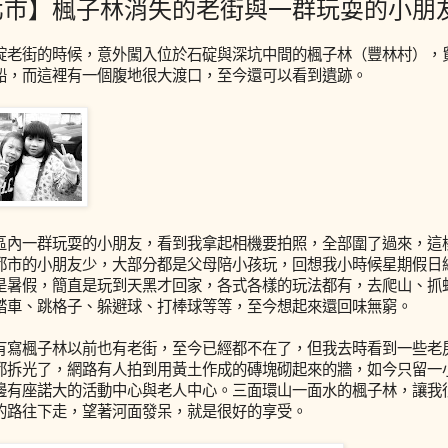
北市】楓子林消失的老街與一群玩耍的小朋
錠老街的時候，意外闖入位於石碇與深坑中間的楓子林（豐林村），
船，而這裡有一個腹地很大渡口，至今還可以看到遺跡。
區內一群玩耍的小朋友，看到我拿起相機要拍照，全部圍了過來，這
都市的小朋友少，大部分都是父母陪小孩玩，回想我小時候星期假日
是暑假，簡直是玩到天黑才回家，各式各樣的玩法都有，去爬山、抓
踏車、跳格子、躲避球、打棒球等等，至今想起來還回味無窮。
有寫楓子林以前也有老街，至今已經都不在了，但我去時看到一些老
都拆光了，網路有人拍到用黃土作成的磚塊砌起來的牆，如今只留一
邊有座諾大的活動中心與老人中心。三面環山一面水的楓子林，讓我
的路往下走，望著河面發呆，就是很好的享受。