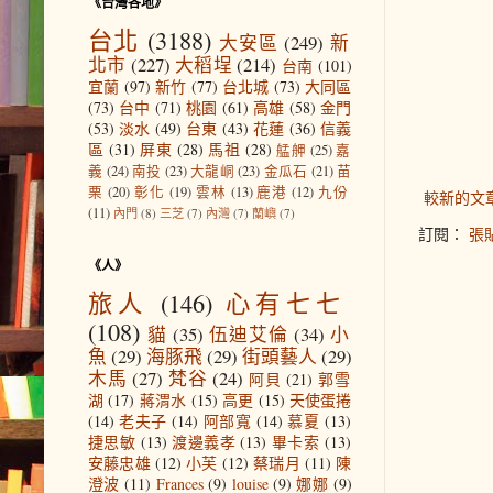
《台灣各地》
台北
(3188)
大安區
(249)
新
北市
(227)
大稻埕
(214)
台南
(101)
宜蘭
(97)
新竹
(77)
台北城
(73)
大同區
(73)
台中
(71)
桃園
(61)
高雄
(58)
金門
(53)
淡水
(49)
台東
(43)
花蓮
(36)
信義
區
(31)
屏東
(28)
馬祖
(28)
艋舺
(25)
嘉
義
(24)
南投
(23)
大龍峒
(23)
金瓜石
(21)
苗
栗
(20)
彰化
(19)
雲林
(13)
鹿港
(12)
九份
較新的文
(11)
內門
(8)
三芝
(7)
內灣
(7)
蘭嶼
(7)
訂閱：
張貼
《人》
旅人
(146)
心有七七
(108)
貓
(35)
伍迪艾倫
(34)
小
魚
(29)
海豚飛
(29)
街頭藝人
(29)
木馬
(27)
梵谷
(24)
阿貝
(21)
郭雪
湖
(17)
蔣渭水
(15)
高更
(15)
天使蛋捲
(14)
老夫子
(14)
阿部寬
(14)
慕夏
(13)
捷思敏
(13)
渡邊義孝
(13)
畢卡索
(13)
安藤忠雄
(12)
小芙
(12)
蔡瑞月
(11)
陳
澄波
(11)
Frances
(9)
louise
(9)
娜娜
(9)