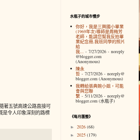
水瓶子的城市慢步
你好，我是三興國小畢業
(1969年次)導師是周梅芳
老師，能請您幫我反拍畢
業紀念冊,我班同學的照片
給
我...
- 7/27/2026
- noreply
@blogger.com
(Anonymous)
陳永
哲
- 7/27/2026
- noreply@
blogger.com (Anonymous)
我轉給張典婉小姐，可能
會與您聯
繫
- 5/11/2026
- noreply@
blogger.com (水瓶子)
今隨著五號高速公路直接可
概是令人印象深刻的路標
《每月匯整》
2026
(68)
►
2025
(179)
►