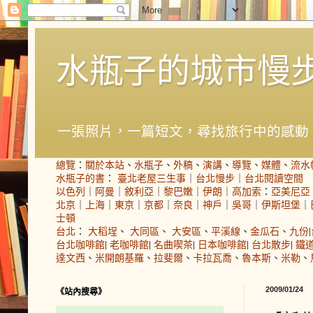
水瓶子的城市慢
一張照片，一篇短文，尋找旅行中的感動
總覽
：
關於本站
、
水瓶子
、
外稿
、
演講
、
導覽
、
媒體
、
流水
水瓶子的書
：
臺北老屋三生事
｜
台北慢步
｜
台北閱讀空間
以色列
｜
阿曼
｜
敘利亞
｜
黎巴嫩
｜
伊朗
｜
高加索
：
亞美尼亞
北京
｜
上海
｜
東京
｜
京都
｜
奈良
｜
神戶
｜
吳哥
｜
伊斯坦堡
｜
士頓
台北
：
大稻埕
、
大同區
、
大安區
、
平溪線
、
金瓜石
、
九份
|
台北咖啡館
|
老咖啡館
|
名曲喫茶
|
日本咖啡館
|
台北散步
|
鐵
達文西
、
米開朗基羅
、
拉斐爾
、
卡拉瓦喬
、
魯本斯
、
米勒
、
2009/01/24
《站內搜尋》