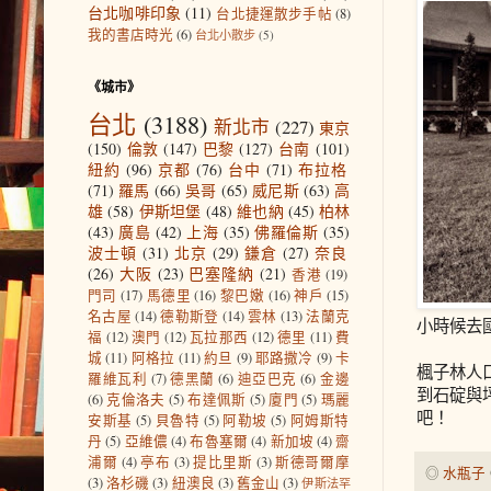
台北咖啡印象
(11)
台北捷運散步手帖
(8)
我的書店時光
(6)
台北小散步
(5)
《城市》
台北
(3188)
新北市
(227)
東京
(150)
倫敦
(147)
巴黎
(127)
台南
(101)
紐約
(96)
京都
(76)
台中
(71)
布拉格
(71)
羅馬
(66)
吳哥
(65)
威尼斯
(63)
高
雄
(58)
伊斯坦堡
(48)
維也納
(45)
柏林
(43)
廣島
(42)
上海
(35)
佛羅倫斯
(35)
波士頓
(31)
北京
(29)
鎌倉
(27)
奈良
(26)
大阪
(23)
巴塞隆納
(21)
香港
(19)
門司
(17)
馬德里
(16)
黎巴嫩
(16)
神戶
(15)
名古屋
(14)
德勒斯登
(14)
雲林
(13)
法蘭克
小時候去
福
(12)
澳門
(12)
瓦拉那西
(12)
德里
(11)
費
城
(11)
阿格拉
(11)
約旦
(9)
耶路撒冷
(9)
卡
楓子林人
羅維瓦利
(7)
德黑蘭
(6)
迪亞巴克
(6)
金邊
到石碇與
(6)
克倫洛夫
(5)
布達佩斯
(5)
廈門
(5)
瑪麗
吧！
安斯基
(5)
貝魯特
(5)
阿勒坡
(5)
阿姆斯特
丹
(5)
亞維儂
(4)
布魯塞爾
(4)
新加坡
(4)
齋
浦爾
(4)
亭布
(3)
提比里斯
(3)
斯德哥爾摩
◎
水瓶子
(3)
洛杉磯
(3)
紐澳良
(3)
舊金山
(3)
伊斯法罕