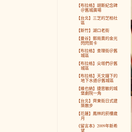
【布拉格】胡斯紀念碑
＠舊城廣場
【台北】三芝的芝柏社
區
【新竹】湖口老街
【曼谷】郵局賣的金光
閃閃賀卡
【布拉格】查理街＠舊
城區
【布拉格】尖塔們＠舊
城區
【布拉格】天文鐘下的
地下水道＠舊城區
【維也納】捷思敏的城
堡劇院一角
【台北】齊東街日式建
築散步
【花蓮】鳳林的菸樓歲
月
《留言本》2009年新希
望