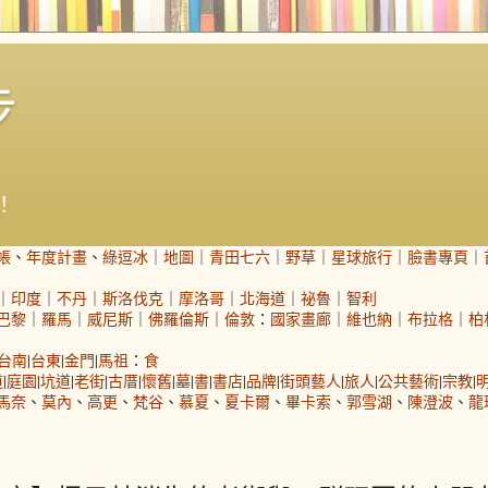
步
！
帳
、
年度計畫
、
綠逗冰
｜
地圖
｜
青田七六
｜
野草
｜
星球旅行
｜
臉書專頁
｜
｜
印度
｜
不丹
｜
斯洛伐克
｜
摩洛哥
｜
北海道
｜
祕魯
｜
智利
巴黎
｜
羅馬
｜
威尼斯
｜
佛羅倫斯
｜
倫敦
：
國家畫廊
｜
維也納
｜
布拉格
｜
柏
台南
|
台東
|
金門
|
馬祖
：
食
道
|
庭園
|
坑道
|
老街
|
古厝
|
懷舊
|
墓
|
書
|
書店
|
品牌
|
街頭藝人
|
旅人
|
公共藝術
|
宗教
|
馬奈
、
莫內
、
高更
、
梵谷
、
慕夏
、
夏卡爾
、
畢卡索
、
郭雪湖
、
陳澄波
、
龍