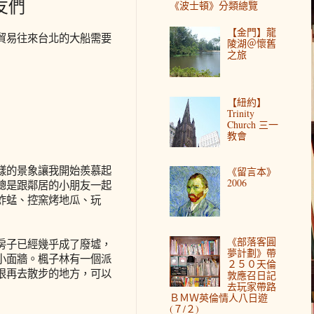
友們
《波士頓》分類總覽
【金門】龍
貿易往來台北的大船需要
陵湖＠懷舊
之旅
【紐約】
Trinity
Church 三一
教會
樣的景象讓我開始羨慕起
《留言本》
2006
總是跟鄰居的小朋友一起
蚱蜢、控窯烤地瓜、玩
《部落客圓
房子已經幾乎成了廢墟，
夢計劃》帶
小面牆。楓子林有一個派
２５０天倫
很再去散步的地方，可以
敦應召日記
去玩家帶路
ＢＭＷ英倫情人八日遊
(７/２)