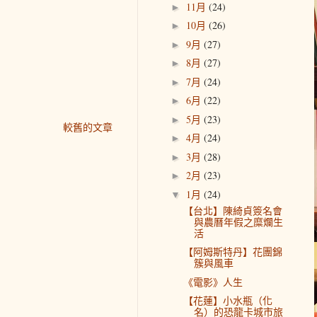
11月
(24)
►
10月
(26)
►
9月
(27)
►
8月
(27)
►
7月
(24)
►
6月
(22)
►
5月
(23)
►
較舊的文章
4月
(24)
►
3月
(28)
►
2月
(23)
►
1月
(24)
▼
【台北】陳綺貞簽名會
與農曆年假之糜爛生
活
【阿姆斯特丹】花團錦
簇與風車
《電影》人生
【花蓮】小水瓶（化
名）的恐龍卡城市旅