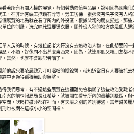
走看著所有有關人權的展覽，有個勞動價值精品展，說明因為國際化
代工，在非洲有礦工挖鑽石等等，勞工彷彿一張張沒有名字沒有人格
有個展覽的地點就在看守所內的外役區，根據父親的朋友描述，那些
家單位的制服，洗完晾乾還要燙衣服，關外役人犯的地方像是個大通鋪，
逛單人房的時候，有幾位記者大哥沒有去追政治人物，在此想要問一
經歷，不過，好像問不出甚麼東西來，因為，就連那個父親朋友都不
裡，當然，也就不會跟記者講了。
開前他說只要凌晨聽到叮叮噹噹的腳鐐聲，就知道當日有人要被抓去
晨霧中更顯得孤獨無助與無望。
值得我們思考，有不過這些展覽在這裡難免會模糊了這些政治受難者
江南案的前情報局局長汪希苓，就被關在看守所內的豪華別墅區，與
坪空間，吃喝拉撒睡都在裡面，有天壤之別的差別待遇。當年幫美麗
判刑也被關在這樣小小的空間裡。