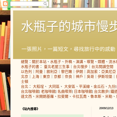
水瓶子的城市慢
一張照片，一篇短文，尋找旅行中的感動
總覽
：
關於本站
、
水瓶子
、
外稿
、
演講
、
導覽
、
媒體
、
流水
水瓶子的書
：
臺北老屋三生事
｜
台北慢步
｜
台北閱讀空間
以色列
｜
阿曼
｜
敘利亞
｜
黎巴嫩
｜
伊朗
｜
高加索
：
亞美尼亞
北京
｜
上海
｜
東京
｜
京都
｜
奈良
｜
神戶
｜
吳哥
｜
伊斯坦堡
｜
士頓
台北
：
大稻埕
、
大同區
、
大安區
、
平溪線
、
金瓜石
、
九份
|
台北咖啡館
|
老咖啡館
|
名曲喫茶
|
日本咖啡館
|
台北散步
|
鐵
達文西
、
米開朗基羅
、
拉斐爾
、
卡拉瓦喬
、
魯本斯
、
米勒
、
2009/12/13
《站內搜尋》