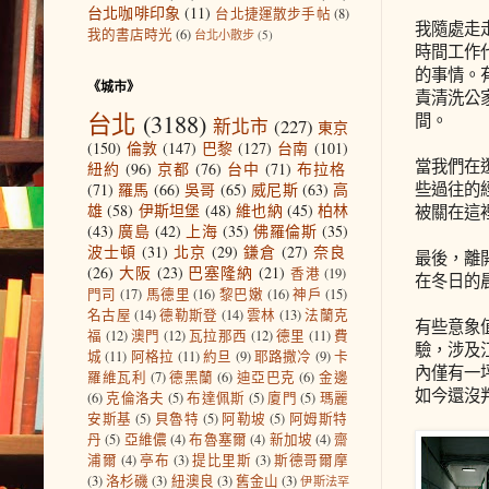
台北咖啡印象
(11)
台北捷運散步手帖
(8)
我隨處走
我的書店時光
(6)
台北小散步
(5)
時間工作
的事情。
《城市》
責清洗公
台北
(3188)
間。
新北市
(227)
東京
(150)
倫敦
(147)
巴黎
(127)
台南
(101)
當我們在
紐約
(96)
京都
(76)
台中
(71)
布拉格
些過往的
(71)
羅馬
(66)
吳哥
(65)
威尼斯
(63)
高
雄
(58)
伊斯坦堡
(48)
維也納
(45)
柏林
被關在這
(43)
廣島
(42)
上海
(35)
佛羅倫斯
(35)
波士頓
(31)
北京
(29)
鎌倉
(27)
奈良
最後，離
(26)
大阪
(23)
巴塞隆納
(21)
香港
(19)
在冬日的
門司
(17)
馬德里
(16)
黎巴嫩
(16)
神戶
(15)
名古屋
(14)
德勒斯登
(14)
雲林
(13)
法蘭克
有些意象
福
(12)
澳門
(12)
瓦拉那西
(12)
德里
(11)
費
驗，涉及
城
(11)
阿格拉
(11)
約旦
(9)
耶路撒冷
(9)
卡
內僅有一
羅維瓦利
(7)
德黑蘭
(6)
迪亞巴克
(6)
金邊
如今還沒
(6)
克倫洛夫
(5)
布達佩斯
(5)
廈門
(5)
瑪麗
安斯基
(5)
貝魯特
(5)
阿勒坡
(5)
阿姆斯特
丹
(5)
亞維儂
(4)
布魯塞爾
(4)
新加坡
(4)
齋
浦爾
(4)
亭布
(3)
提比里斯
(3)
斯德哥爾摩
(3)
洛杉磯
(3)
紐澳良
(3)
舊金山
(3)
伊斯法罕