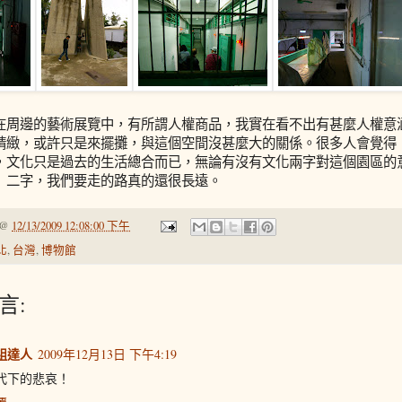
在周邊的藝術展覽中，有所謂人權商品，我實在看不出有甚麼人權意
精緻，或許只是來擺攤，與這個空間沒甚麼大的關係。很多人會覺得
，文化只是過去的生活總合而已，無論有沒有文化兩字對這個園區的
』二字，我們要走的路真的還很長遠。
@
12/13/2009 12:08:00 下午
北
,
台灣
,
博物館
言:
組達人
2009年12月13日 下午4:19
代下的悲哀！