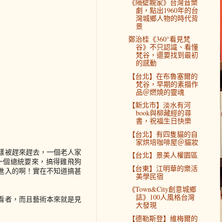
《隔壁親家》台灣音樂
劇，點出1960年的台
灣城鄉人物的時代背
景
鄭治桂《360°看見梵
谷》不只認識、看懂
梵谷，還要找到最初
的感動
【台北】在布魯塞爾的
梵谷，早期的素描作
品＠燃燒的靈魂
【新北市】淡水有河
book與柳藏經的尋
書，祝福生日快樂
【台北】有四隻貓的自
家烘培咖啡屋＠貓妝
樣被趕來趕去，一個老人家
【台北】景美人權園區
一個總統要來，搞得雞飛狗
【台東】江明華的樂活
進入的啊！實在不知道搞甚
美學民宿
《Town&City創意城鄉
誌》100人風格台灣
看者，而且藝術本來就是見
大發現
【德勒斯登】維梅爾的