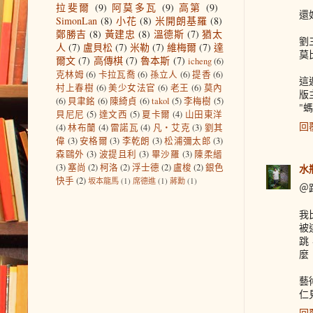
拉斐爾
(9)
阿莫多瓦
(9)
高第
(9)
還
SimonLan
(8)
小花
(8)
米開朗基羅
(8)
鄭勝吉
(8)
黃建忠
(8)
溫德斯
(7)
猶太
劉
人
(7)
盧貝松
(7)
米勒
(7)
維梅爾
(7)
達
莫
爾文
(7)
高傳棋
(7)
魯本斯
(7)
icheng
(6)
克林姆
(6)
卡拉瓦喬
(6)
孫立人
(6)
提香
(6)
這
村上春樹
(6)
美少女法官
(6)
老王
(6)
莫內
版
(6)
貝聿銘
(6)
陳綺貞
(6)
takol
(5)
李梅樹
(5)
"
貝尼尼
(5)
達文西
(5)
夏卡爾
(4)
山田東洋
回
(4)
林布蘭
(4)
雷諾瓦
(4)
凡‧艾克
(3)
劉其
偉
(3)
安格爾
(3)
李乾朗
(3)
松浦彌太郎
(3)
森鷗外
(3)
波提且利
(3)
畢沙羅
(3)
陳柔縉
(3)
塞尚
(2)
柯洛
(2)
浮士德
(2)
盧梭
(2)
銀色
水
快手
(2)
坂本龍馬
(1)
席德進
(1)
蔣勳
(1)
＠
我
被
跳
麼
藝
仁
回