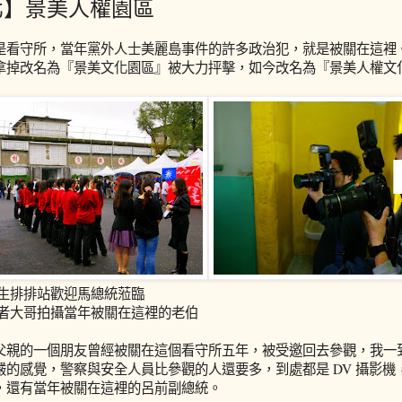
北】景美人權園區
是看守所，當年黨外人士美麗島事件的許多政治犯，就是被關在這裡
拿掉改名為『景美文化園區』被大力抨擊，如今改名為『景美人權文
學生排排站歡迎馬總統蒞臨
記者大哥拍攝當年被關在這裡的老伯
父親的一個朋友曾經被關在這個看守所五年，被受邀回去參觀，我一
嚴的感覺，警察與安全人員比參觀的人還要多，到處都是 DV 攝影
，還有當年被關在這裡的呂前副總統。