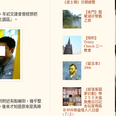
《波士頓》分類總覽
【金門】龍
。年初文建會曾經想把
陵湖＠懷舊
化園區』。
之旅
【紐約】
Trinity
Church 三一
教會
《留言本》
2006
《部落客圓
夢計劃》帶
２５０天倫
到附近有點嚇到，幾乎整
敦應召日記
去玩家帶路
機，後來才知道原來是馬總
ＢＭＷ英倫情人八日遊
(７/２)