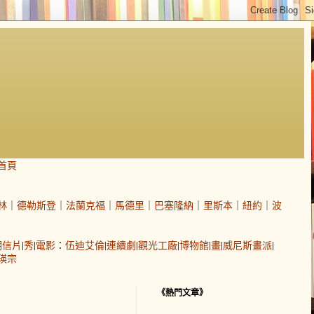
首頁
林
｜
德勒斯登
｜
法蘭克福
｜
馬德里
｜
巴塞隆納
｜
里斯本
｜
紐約
｜
波
明信片
|
秀
|
電影
：
伍迪艾倫
|
連續劇
|
觀光工廠
|
博物館
|
畫
|
威尼斯畫派
|
瑛宗
《熱門文章》