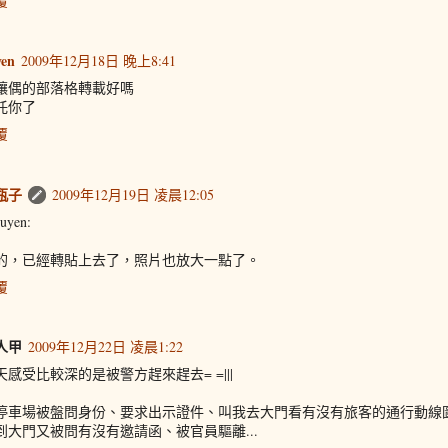
覆
yen
2009年12月18日 晚上8:41
讓偶的部落格轉載好嗎
託你了
覆
瓶子
2009年12月19日 凌晨12:05
uyen:
的，已經轉貼上去了，照片也放大一點了。
覆
人甲
2009年12月22日 凌晨1:22
天感受比較深的是被警方趕來趕去= =|||
停車場被盤問身份、要求出示證件、叫我去大門看有沒有旅客的通行動線
到大門又被問有沒有邀請函、被官員驅離...