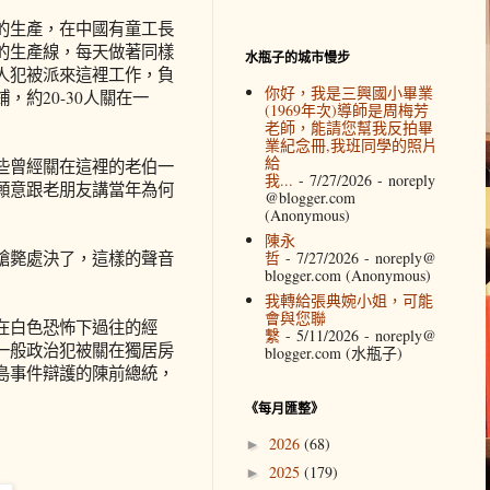
的生產，在中國有童工長
的生產線，每天做著同樣
水瓶子的城市慢步
人犯被派來這裡工作，負
你好，我是三興國小畢業
約20-30人關在一
(1969年次)導師是周梅芳
老師，能請您幫我反拍畢
業紀念冊,我班同學的照片
給
些曾經關在這裡的老伯一
我...
- 7/27/2026
- noreply
願意跟老朋友講當年為何
@blogger.com
(Anonymous)
陳永
槍斃處決了，這樣的聲音
哲
- 7/27/2026
- noreply@
blogger.com (Anonymous)
我轉給張典婉小姐，可能
會與您聯
在白色恐怖下過往的經
繫
- 5/11/2026
- noreply@
一般政治犯被關在獨居房
blogger.com (水瓶子)
島事件辯護的陳前總統，
《每月匯整》
2026
(68)
►
2025
(179)
►