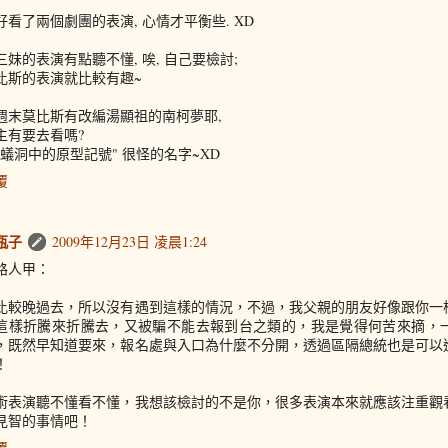
好看了兩個劇團的表演, 心情才平衡些. XD
三妹的表演有點聽不懂, 唉, 自己要檢討;
比斯的表演就比較有趣~
週末莫比斯有改編湯顯祖的南柯夢耶,
主有要去看嗎?
螞蟻洞中的原型記號" 很怪的名字~XD
覆
瓶子
2009年12月23日 凌晨1:24
路人甲：
比較晚過去，所以沒有遇到這樣的情況，不過，我父親的朋友好像跟你一
這樣折騰來折騰去，又被騙不能去報到台之類的，我是覺得何苦來摘，
，既然早知道要來，報名處與入口為什麼不分開，透過區隔總統也是可以
！
術表演聽不懂看不懂，我想該檢討的不是你，很多表演本來就應該注重觀
見智的事情吧！
覆