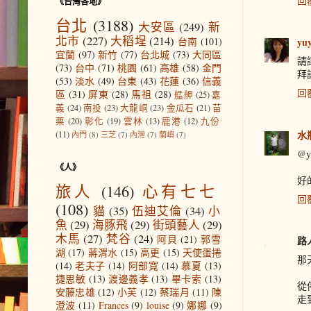
回
《台灣各地》
台北
(3188)
大安區
(249)
新
北市
(227)
大稻埕
(214)
台南
(101)
yu
宜蘭
(97)
新竹
(77)
台北城
(73)
大同區
請
(73)
台中
(71)
桃園
(61)
高雄
(58)
金門
拜
(53)
淡水
(49)
台東
(43)
花蓮
(36)
信義
回
區
(31)
屏東
(28)
馬祖
(28)
艋舺
(25)
嘉
義
(24)
南投
(23)
大龍峒
(23)
金瓜石
(21)
苗
栗
(20)
彰化
(19)
雲林
(13)
鹿港
(12)
九份
水
(11)
內門
(8)
三芝
(7)
內灣
(7)
蘭嶼
(7)
@y
《人》
好
旅人
(146)
心有七七
回
(108)
貓
(35)
伍迪艾倫
(34)
小
魚
(29)
海豚飛
(29)
街頭藝人
(29)
木馬
(27)
梵谷
(24)
阿貝
(21)
郭雪
路
湖
(17)
蔣渭水
(15)
高更
(15)
天使蛋捲
那
(14)
老夫子
(14)
阿部寬
(14)
慕夏
(13)
捷思敏
(13)
渡邊義孝
(13)
畢卡索
(13)
從
安藤忠雄
(12)
小芙
(12)
蔡瑞月
(11)
陳
走
澄波
(11)
Frances
(9)
louise
(9)
娜娜
(9)