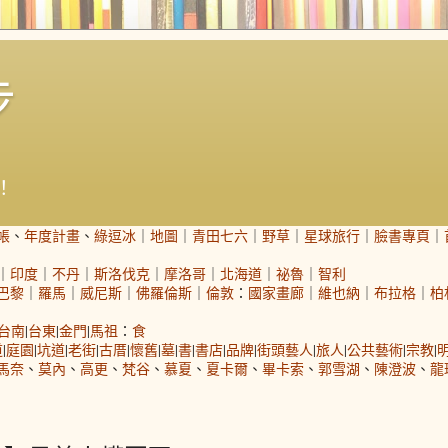
步
！
帳
、
年度計畫
、
綠逗冰
｜
地圖
｜
青田七六
｜
野草
｜
星球旅行
｜
臉書專頁
｜
｜
印度
｜
不丹
｜
斯洛伐克
｜
摩洛哥
｜
北海道
｜
祕魯
｜
智利
巴黎
｜
羅馬
｜
威尼斯
｜
佛羅倫斯
｜
倫敦
：
國家畫廊
｜
維也納
｜
布拉格
｜
柏
台南
|
台東
|
金門
|
馬祖
：
食
道
|
庭園
|
坑道
|
老街
|
古厝
|
懷舊
|
墓
|
書
|
書店
|
品牌
|
街頭藝人
|
旅人
|
公共藝術
|
宗教
|
馬奈
、
莫內
、
高更
、
梵谷
、
慕夏
、
夏卡爾
、
畢卡索
、
郭雪湖
、
陳澄波
、
龍