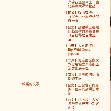
光＠茲溫葛皇宮，古
代繪畫大師博物館
【花蓮】羅山有機村
（泥火山豆腐與炒的
爆米香）
【台北】甜甜手工蛋糕
的貓薄荷與海綿寶寶
（店已移居台南生
活）
【西安】大雁塔(The
Big Wild Goose
pagoda)
【屏東】瓊麻園城鄉文
教發展協會與瓊麻工
業歷史展示區
【南投】洪隆傑的精油
提煉工廠
較舊的文章
【台北】王記食府與最
近一個月的趕場流水
帳
【台北】可可設計人文
咖啡館與巴布亞新幾
內亞