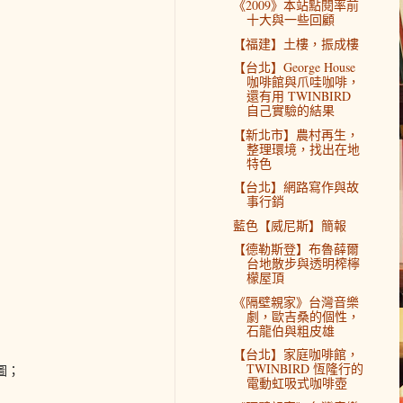
《2009》本站點閱率前
十大與一些回顧
【福建】土樓，振成樓
【台北】George House
咖啡館與爪哇咖啡，
還有用 TWINBIRD
自己實驗的結果
【新北市】農村再生，
整理環境，找出在地
特色
【台北】網路寫作與故
事行銷
藍色【威尼斯】簡報
【德勒斯登】布魯薛爾
台地散步與透明榨檸
檬屋頂
《隔壁親家》台灣音樂
劇，歐吉桑的個性，
石龍伯與粗皮雄
【台北】家庭咖啡館，
TWINBIRD 恆隆行的
圖；
電動虹吸式咖啡壺