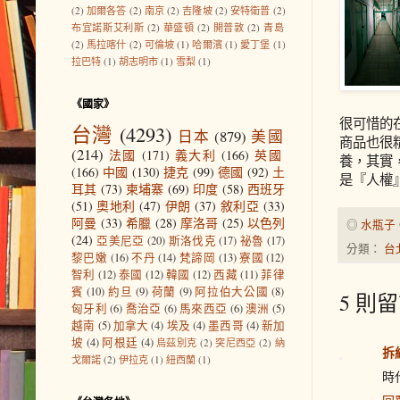
(2)
加爾各答
(2)
南京
(2)
吉隆坡
(2)
安特衛普
(2)
布宜諾斯艾利斯
(2)
華盛頓
(2)
開普敦
(2)
青島
(2)
馬拉喀什
(2)
可倫坡
(1)
哈爾濱
(1)
愛丁堡
(1)
拉巴特
(1)
胡志明市
(1)
雪梨
(1)
《國家》
很可惜的
台灣
(4293)
日本
(879)
美國
商品也很
(214)
法國
(171)
義大利
(166)
英國
養，其實
(166)
中國
(130)
捷克
(99)
德國
(92)
土
是『人權
耳其
(73)
柬埔寨
(69)
印度
(58)
西班牙
(51)
奧地利
(47)
伊朗
(37)
敘利亞
(33)
阿曼
(33)
希臘
(28)
摩洛哥
(25)
以色列
◎
水瓶子
(24)
亞美尼亞
(20)
斯洛伐克
(17)
祕魯
(17)
分類：
台
黎巴嫩
(16)
不丹
(14)
梵諦岡
(13)
寮國
(12)
智利
(12)
泰國
(12)
韓國
(12)
西藏
(11)
菲律
賓
(10)
約旦
(9)
荷蘭
(9)
阿拉伯大公國
(8)
5 則留
匈牙利
(6)
喬治亞
(6)
馬來西亞
(6)
澳洲
(5)
越南
(5)
加拿大
(4)
埃及
(4)
墨西哥
(4)
新加
坡
(4)
阿根廷
(4)
烏茲別克
(2)
突尼西亞
(2)
納
拆
戈爾諾
(2)
伊拉克
(1)
紐西蘭
(1)
時