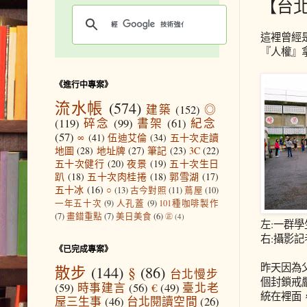
【台
這裡曾經
『人權』
《進行中專案》
流水帳
(574)
建築
(152)
◎
(119)
碎念
(99)
書架
(61)
紀念
(57)
∞
(41)
伍迪艾倫
(34)
五十次走讀
地圖
(28)
地址牌
(27)
筆記
(23)
3C
(22)
五十次健行
(20)
夜景
(19)
五十次生日
趴
(18)
五十次肉桂捲
(18)
郭雪湖
(17)
五十冰
(16)
○
(13)
古今對照
(11)
蔦屋
(10)
一年五十次
(9)
人孔蓋
(9)
101種咖啡製作
(7)
畫錯重點
(7)
美日美食
(6)
㊣
(4)
左:一群
右:攝影
《已完成專案》
昨天因為
散步
(144)
§
(86)
台北慢步
個封鎖戒
(59)
時事建言
(56)
€
(49)
臺北老
統在裡面
屋三生事
(46)
台北閱讀空間
(26)