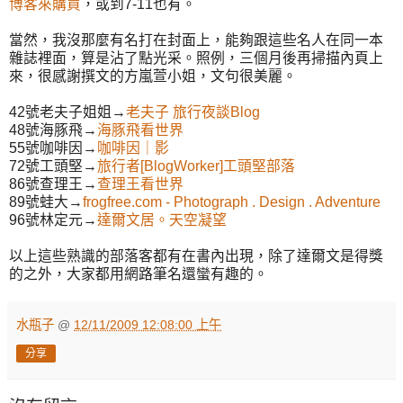
博客來購買
，或到7-11也有。
當然，我沒那麼有名打在封面上，能夠跟這些名人在同一本
雜誌裡面，算是沾了點光采。照例，三個月後再掃描內頁上
來，很感謝撰文的方嵐萱小姐，文句很美麗。
42號老夫子姐姐→
老夫子 旅行夜談Blog
48號海豚飛→
海豚飛看世界
55號咖啡因→
咖啡因｜影
72號工頭堅→
旅行者[BlogWorker]工頭堅部落
86號查理王→
查理王看世界
89號蛙大→
frogfree.com - Photograph . Design . Adventure
96號林定元→
達爾文居。天空凝望
以上這些熟識的部落客都有在書內出現，除了達爾文是得獎
的之外，大家都用網路筆名還蠻有趣的。
水瓶子
@
12/11/2009 12:08:00 上午
分享