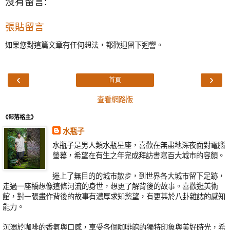
沒有留言:
張貼留言
如果您對這篇文章有任何想法，都歡迎留下迴響。
‹
›
首頁
查看網路版
《部落格主》
水瓶子
水瓶子是男人類水瓶星座，喜歡在無盡地深夜面對電腦
螢幕，希望在有生之年完成拜訪書寫百大城市的容顏。
迷上了無目的的城市散步，到世界各大城市留下足跡，
走過一座橋想像這條河流的身世，想更了解背後的故事。喜歡逛美術
館，對一張畫作背後的故事有濃厚求知慾望，有更甚於八卦雜誌的感知
能力。
沉溺於咖啡的香氣與口感，享受各個咖啡館的獨特印象與美好時光，希