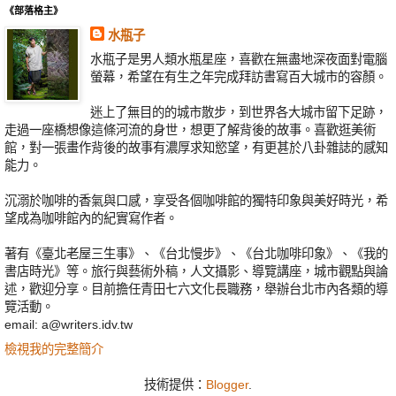
《部落格主》
水瓶子
水瓶子是男人類水瓶星座，喜歡在無盡地深夜面對電腦
螢幕，希望在有生之年完成拜訪書寫百大城市的容顏。
迷上了無目的的城市散步，到世界各大城市留下足跡，
走過一座橋想像這條河流的身世，想更了解背後的故事。喜歡逛美術
館，對一張畫作背後的故事有濃厚求知慾望，有更甚於八卦雜誌的感知
能力。
沉溺於咖啡的香氣與口感，享受各個咖啡館的獨特印象與美好時光，希
望成為咖啡館內的紀實寫作者。
著有《臺北老屋三生事》、《台北慢步》、《台北咖啡印象》、《我的
書店時光》等。旅行與藝術外稿，人文攝影、導覽講座，城市觀點與論
述，歡迎分享。目前擔任青田七六文化長職務，舉辦台北市內各類的導
覽活動。
email: a@writers.idv.tw
檢視我的完整簡介
技術提供：
Blogger
.