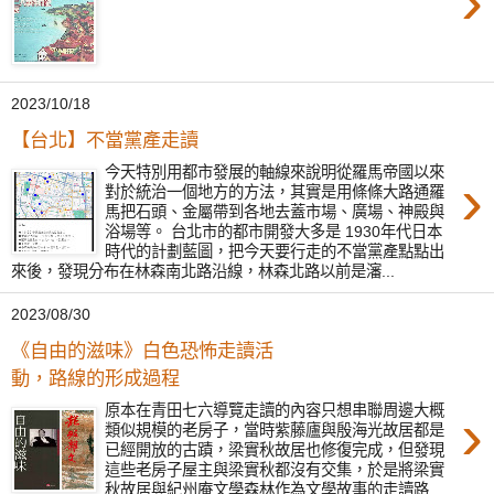
›
2023/10/18
【台北】不當黨產走讀
今天特別用都市發展的軸線來說明從羅馬帝國以來
›
對於統治一個地方的方法，其實是用條條大路通羅
馬把石頭、金屬帶到各地去蓋市場、廣場、神殿與
浴場等。 台北市的都市開發大多是 1930年代日本
時代的計劃藍圖，把今天要行走的不當黨產點點出
來後，發現分布在林森南北路沿線，林森北路以前是瀋...
2023/08/30
《自由的滋味》白色恐怖走讀活
動，路線的形成過程
›
原本在青田七六導覽走讀的內容只想串聯周邊大概
類似規模的老房子，當時紫藤廬與殷海光故居都是
已經開放的古蹟，梁實秋故居也修復完成，但發現
這些老房子屋主與梁實秋都沒有交集，於是將梁實
秋故居與紀州庵文學森林作為文學故事的走讀路