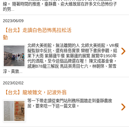
線。 隨著時間的推進，臺靜農、俞大維故居在許多文化恐怖份子
的努...
2023/06/09
【台北】走讀白色恐怖馬拉松活
動
›
北師大美術館，無法離開的人 北師大美術館，VR模
擬監獄中反抗、還有綠島實景 欒樹下書房參觀，結
果下大雨 紫藤廬午餐 紫藤廬的展覽 展覽中1950年
代的酒瓶，至今這個品牌還在喔！ 陳文成基金會，
感謝B78龍三解說 馬廷英青田七六，林朝棨、葉雪
淳、黃敦...
2023/02/02
【台北】龍坡雜文，記波外翁
›
等一下帶走讀從東門站刑務所圍牆走到臺靜農故
居，要來唸一下這一篇文章。