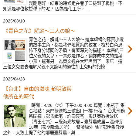
就剛剛好，結束的時候走在巷子口撿到了楊桃，不
知道是哪位教授種下的呢？ 因為是化工所，...
2025/08/10
《青色之花》解謎〜三人の娘〜
青色之花，解謎〜三人の娘〜 這本虛構的寫實小說
›
的故事主角，都是我們地質系的校友，植於白色恐
怖下身分認同的矛盾，有著深刻的描述。 本書的三
位父親的女兒，一青妙是作者，翻譯成中文的是葉
小燕，還有另一為黃文逸在大稻埕開了一家店，這
三位女兒要去理解父親不太說明的過往加上兒時的記憶...
2025/04/28
【台北】自由的滋味 彭明敏與
他所在的時代
›
時間：4/26（六）下午2:00-4:00 導覽：水瓶子 集
合地點：東門捷運站三號出口一樓 行程： 台北刑務
所圍牆→彭孟緝宅→許壽裳宅→馬廷英教授故居
（青田七六）→殷海光故居→臺靜農故居→溫州街
18巷（彭明敏舊居所）→紫藤廬外 除了彭明敏教授
之外，大致上提了他的鄰居臺靜農，與...