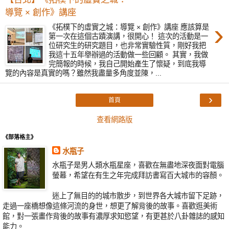
導覽 × 創作》講座
›
《拓樸下的虛實之城：導覽 × 創作》講座 應該算是
第一次在這個古蹟演講，很開心！ 這次的活動是一
位研究生的研究題目，也非常實驗性質，剛好我把
我這十五年舉辦過的活動做一些回顧。 其實，我做
完簡報的時候，我自己開始產生了懷疑，到底我導
覽的內容是真實的嗎？雖然我盡量多角度並陳，...
›
首頁
查看網路版
《部落格主》
水瓶子
水瓶子是男人類水瓶星座，喜歡在無盡地深夜面對電腦
螢幕，希望在有生之年完成拜訪書寫百大城市的容顏。
迷上了無目的的城市散步，到世界各大城市留下足跡，
走過一座橋想像這條河流的身世，想更了解背後的故事。喜歡逛美術
館，對一張畫作背後的故事有濃厚求知慾望，有更甚於八卦雜誌的感知
能力。