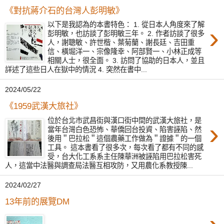
《對抗蔣介石的台灣人彭明敏》
以下是我認為的本書特色： 1. 從日本人角度來了解
›
彭明敏，也訪談了彭明敏三年。 2. 作者訪談了很多
人，謝聰敏、許世楷、葉菊蘭、謝長廷、吉田重
信、橫堀洋一、宗像隆幸、阿部賢一、小林正成等
相關人士，很全面。 3. 訪問了協助的日本人，並且
詳述了這些日人在獄中的情況 4. 突然在書中...
2024/05/22
《1959武漢大旅社》
位於台北市武昌街與漢口街中間的武漢大旅社，是
›
當年台灣白色恐怖、華僑回台投資、陷害誣陷、然
後用＂巴拉松＂這個農藥工作做為＂證據＂的一個
工具。 這本書看了很多次，每次看了都有不同的感
受，台大化工系系主任陳華洲被誣陷用巴拉松害死
人，這當中法醫與調查局法醫互相攻防，又用農化系教授陳...
2024/02/27
13年前的展覽DM