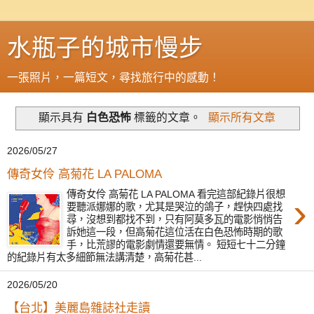
水瓶子的城市慢步
一張照片，一篇短文，尋找旅行中的感動！
顯示具有
白色恐怖
標籤的文章。
顯示所有文章
2026/05/27
傳奇女伶 高菊花 LA PALOMA
傳奇女伶 高菊花 LA PALOMA 看完這部紀錄片很想
›
要聽派娜娜的歌，尤其是哭泣的鴿子，趕快四處找
尋，沒想到都找不到，只有阿莫多瓦的電影悄悄告
訴她這一段，但高菊花這位活在白色恐怖時期的歌
手，比荒謬的電影劇情還要無情。 短短七十二分鐘
的紀錄片有太多細節無法講清楚，高菊花甚...
2026/05/20
【台北】美麗島雜誌社走讀