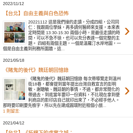
2022/11/12
【台北】自由主義與白色恐怖
20221112 這是我們接的走讀，分成四組，公司同
›
仁：我跟兩位學妹，再多請何醫師來支援，本來表
定時間是 13:30-15:30 兩個小時，是最佳走讀的時
間，可以不急不徐，也可以充分表達一個完整的主
題。 四組有兩個主題，一個是溫羅汀水岸地圖，一
個是自由主義到刑務所圍牆，這...
2021/05/18
《賭鬼的後代》魏廷朝回憶錄
《賭鬼的後代》魏廷朝回憶錄 每次帶導覽走到溫州
›
街18巷，都會提到當年提出台灣自救宣言的彭明
敏、謝聰敏、魏廷朝的事情，不過，都非常簡化的
帶過去，到底當年要印一份資料，不比現在拿到便
利商店的影印店自己就印出來了，不必經手他人。
那時要印刷要先檢字，所以先在建成圓環附近租個小旅...
1 則留言:
2021/04/12
【台北】《拓樸下的虛實之城：