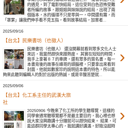
的遇見，到了電影快結局，這位受到白色恐怖受難
者所編的故事，跟姐姐與妹妹說的結局，出現了兩
個版本，水的循環不只是零與一，中間還有霧，而
「罩雺」讓我們伸手看不見五指，看到故事結局，加害者...
2025/09/16
【台北】民樂書坊（也徵人）
民樂書坊（也徵人） 還沒開幕就看到眾多文化人士
›
來訪，我當然趕快來蹭熱度。 其實在短短的時間，
我手上拿著８７的車牌，還有眾多的簽名書，每一
本書背後的故事在峰哥的頭腦裡，只要拿出來看到
封面，他就如數家珍的說明這本書的特色，所以能
夠來此聽到編輯人的對於出版的熱誠，或是辛酸苦楚就...
2025/09/06
【台北】化工系主任的武漢大旅
社
›
20250906 今晚來了化工所的學生聽導覽，這樣的
同學會通常聽導覽都不是最主要目的，我心裡也想
說大家沒興趣講十分鐘就可以趕快結束。 結果，可
能這群同學太專心的，我就講好講滿，好險沒超時