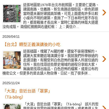
這張地圖是1978年台北市航照圖，主要是仁愛路、
›
建國南路、信義路、新生南路這個街區，綠色箭頭
當時還未蓋好建國高架橋，可見上面還有許多比較
小座向不明的建築，查詢了一下日本時代是不存在
的，都是戰後才長出來，當時仁愛路的林蔭大道還
沒有成蔭。 兩個紅圈圈與右邊紅框： 上：黃信介...
2026/04/11
【台北】轉型正義演講後的小吃
這張插圖，埋藏了AI藏的梗，還蠻不容易理解的。
›
感謝大家來聽這場演講分享，我就我們所舉辦過的
走讀活動，有關受到白色恐怖的當事人所居住過的
住所，我在找尋這些歷史場域的過程分享給大家，
無論是找尋出版品、白色恐怖的檔案，或是公布的
機密公文，但更多的是去讀人物自傳、日記，找了很多拼...
2025/11/24
「大濛」音近台語「罩雺」
（Tà-bông）
›
「大濛」音近台語「罩雺」（Tà-bông） 該片的哲
學是用水與雲的循環來看這個世界，或者表達人生