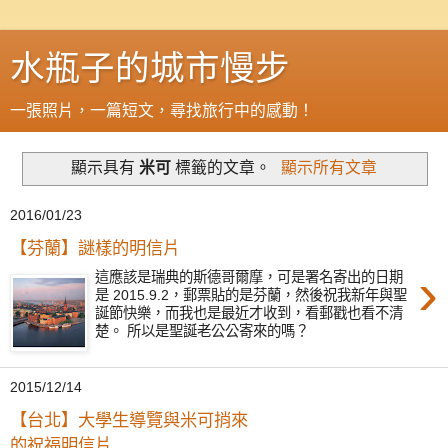
水瓶子的城市慢步
一張照片，一篇短文，尋找旅行中的感動！
顯示具有
米可
標籤的文章。
顯示所有文章
2016/01/23
【芬蘭】謎樣的明信片
›
這應該是瑞典的斯德哥爾摩，可是署名寄出的日期
是 2015.9.2，郵票貼的是芬蘭，然後祝我新年與聖
誕節快樂，而我也是最近才收到，看郵戳也看不清
楚。 所以是聖誕老公公寄來的嗎？
2015/12/14
【台北】大學生導覽與米可捎來
的祝福明信片