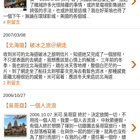
了賭城許多光怪陸離的事情，或許是電視影集過於
誇張的手法，也或許就是這樣？我在好萊塢也待了
一個下午，無論在環球影城，美國的各個城...
4 則留言:
2007/03/08
【北海道】破冰之旅＠網走
收到米可的北海道破冰之旅明信片，知道她又完成了一個旅程，
›
不只是表面的去網走，我想應該是心情上的解放。 三年前的冬
季，我也前往北海道旅行，踏在冰天雪地裡，整個白茫茫的一
片，到了網走坐了船往北到鄂霍次克海去看藍色流冰，那種感覺
距離北極很近的感覺。米可寫著：應該冬天來造訪北海道...
2 則留言:
2006/10/27
【吳哥窟】一個人流浪
2006.10.07 米可‧吳哥窟 終於，決定放開一切，不
›
用找一個人陪，我要一個人去流浪。 中秋節連假，
有個人終於想開了揮別一切跟團去吳哥窟旅行，她
在部落格寫著：在與你一起的旅行後，就再也沒有
為了旅行而旅行。在我的心裡，還住著一個你，總