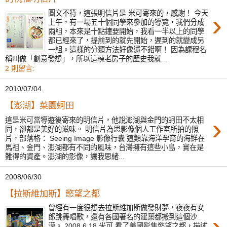
›
圖文不符，這張明信片是 米可寄來的，感謝！ 今天
上午，有一場五十個同學來參加的導覽，我們分成
兩組，本來是十點鐘要開始，我看一半以上的同學
都已經來了，提前到的就先開始，遲到的就變成另
一組。這樣的分類方法好像還不錯啊！ 因為課程名
稱叫做「創意發想」，所以這棟老房子的歷史我就...
2 則留言:
2010/07/04
【澎湖】菜園蚵田
›
這是米可當導遊後寄來的明信片，他說澎湖與金門的蚵田不太相
同，卻都是美好的滋味。 明信片為思影像個人工作室所拍的照
片，部落格： Seeing Image 影像行囊 這類靠海洋孕育的海鮮在
馬祖、金門、澎湖都有不同的風味，台灣擁有這些小島，實在是
難得的資產。澎湖的影像，讓我思緒...
2008/06/30
【拉斯維加斯】慾望之都
曾經有一度很想去拉斯維加斯做發財夢，夜夜有女
›
郎跳舞唱歌，還有各國著名的建築都搬到這個沙
漠。 2008.6.18 米可 看了美國影集慾望之都，描述