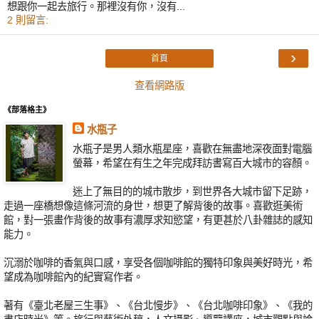
想跟你一起去旅行。那裡沒有你，沒有...
2 則留言:
›
首頁
查看網路版
《部落格主》
水瓶子
水瓶子是男人類水瓶星座，喜歡在無盡地深夜面對電腦
螢幕，希望在有生之年完成拜訪書寫百大城市的容顏。
迷上了無目的的城市散步，到世界各大城市留下足跡，
走過一座橋想像這條河流的身世，想更了解背後的故事。喜歡逛美術
館，對一張畫作背後的故事有濃厚求知慾望，有更甚於八卦雜誌的感知
能力。
沉溺於咖啡的香氣與口感，享受各個咖啡館的獨特印象與美好時光，希
望成為咖啡館內的紀實寫作者。
著有《臺北老屋三生事》、《台北慢步》、《台北咖啡印象》、《我的