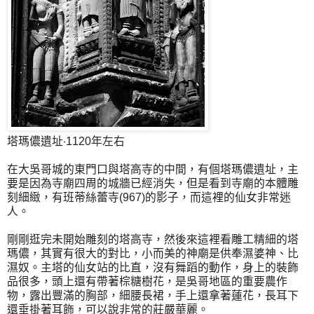
塔瑪儂遺址‧1120年左右
在大吳哥城的東門口與塔高寺的中間，有個塔瑪儂遺址，主
要是因為寺廟四周的城牆已經消失，但是看到寺廟的本體雕
刻細緻，有班蒂絲蕾寺(967)的影子，而這裡的仙女非常迷
人。
剛剛逛完未開始雕刻的塔高寺，然後來這裡看雕工精細的塔
瑪儂，其實有很大的對比，小而美的神廟是供奉濕婆神、比
濕奴。主塔的仙女站的比直，沒有舞蹈的動作，身上的裝飾
品很多，頭上還有帶著棕糖樹花，是吳哥地區的重要農作
物，露出豐滿的胸部，細腰長裙，手上還拿著蓮花，長耳下
還垂掛著耳飾，可以說非常的莊嚴華麗。