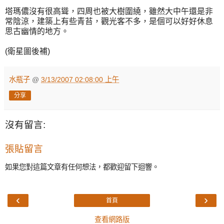
塔瑪儂沒有很高聳，四周也被大樹圍繞，雖然大中午還是非
常陰涼，建築上有些青苔，觀光客不多，是個可以好好休息
思古幽情的地方。
(衛星圖後補)
水瓶子
@
3/13/2007 02:08:00 上午
分享
沒有留言:
張貼留言
如果您對這篇文章有任何想法，都歡迎留下迴響。
‹
›
首頁
查看網路版