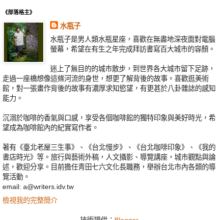
《部落格主》
水瓶子
水瓶子是男人類水瓶星座，喜歡在無盡地深夜面對電腦
螢幕，希望在有生之年完成拜訪書寫百大城市的容顏。
迷上了無目的的城市散步，到世界各大城市留下足跡，
走過一座橋想像這條河流的身世，想更了解背後的故事。喜歡逛美術
館，對一張畫作背後的故事有濃厚求知慾望，有更甚於八卦雜誌的感知
能力。
沉溺於咖啡的香氣與口感，享受各個咖啡館的獨特印象與美好時光，希
望成為咖啡館內的紀實寫作者。
著有《臺北老屋三生事》、《台北慢步》、《台北咖啡印象》、《我的
書店時光》等。旅行與藝術外稿，人文攝影、導覽講座，城市觀點與論
述，歡迎分享。目前擔任青田七六文化長職務，舉辦台北市內各類的導
覽活動。
email: a@writers.idv.tw
檢視我的完整簡介
技術提供：
Blogger
.