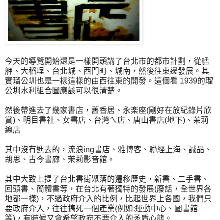
今天的導覽開始還是一樣開頭講了台北市的都市計劃，從艋
舺、大稻埕、台北城、西門町、城南，然後往東邊發展。其
實瑠公圳也是一樣這樣的由西往東的開發。這個看 1939的瑠
公圳水利組合圖應該可以很清楚。
然後帶進去了幾家書店，舊香居、永楽座(剛好在放紀錄片欣
賞)、明目書社、女書店、台灣ㄟ店、唐山書店(地下)、茉莉
總店
其中沒有進去的，流浪ing書店、雅博客、聯經上海、誠品、
胡思、古今書廊、茉莉影音館。
其中大致上提了台北書街聚落的遷移歷史，新書、二手書、
回頭書、簡體書等，在台北有著獨特的發展(廢話，全世界各
地都一樣)，不過政府介入的比例，比起世界上各國，我們只
要政府介入，往往搞死一個產業(例如:運動中心、圖書館
等)，有時候又會希望政府不要介入的矛盾心態。