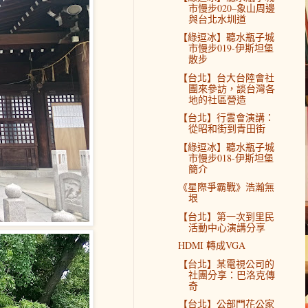
市慢步020–象山周邊
與台北水圳道
【綠逗冰】聽水瓶子城
市慢步019-伊斯坦堡
散步
【台北】台大台陸會社
團來參訪，談台灣各
地的社區營造
【台北】行雲會演講：
從昭和街到青田街
【綠逗冰】聽水瓶子城
市慢步018-伊斯坦堡
簡介
《星際爭霸戰》浩瀚無
垠
【台北】第一次到里民
活動中心演講分享
HDMI 轉成VGA
【台北】某電視公司的
社團分享：巴洛克傳
奇
【台北】公部門花公家