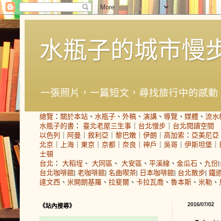
水瓶子的城市慢
一張照片，一篇短文，尋找旅行中的感動
總覽
：
關於本站
、
水瓶子
、
外稿
、
演講
、
導覽
、
媒體
、
流水
水瓶子的書
：
臺北老屋三生事
｜
台北慢步
｜
台北閱讀空間
以色列
｜
阿曼
｜
敘利亞
｜
黎巴嫩
｜
伊朗
｜
高加索
：
亞美尼亞
北京
｜
上海
｜
東京
｜
京都
｜
奈良
｜
神戶
｜
吳哥
｜
伊斯坦堡
｜
士頓
台北
：
大稻埕
、
大同區
、
大安區
、
平溪線
、
金瓜石
、
九份
|
台北咖啡館
|
老咖啡館
|
名曲喫茶
|
日本咖啡館
|
台北散步
|
鐵
達文西
、
米開朗基羅
、
拉斐爾
、
卡拉瓦喬
、
魯本斯
、
米勒
、
2016/07/02
《站內搜尋》