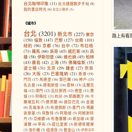
台北咖啡印象
(11)
台北捷運散步手帖
(8)
我的書店時光
(6)
台北小散步
(5)
《城市》
台北
(3201)
新北市
(227)
東京
路上有看
(150)
倫敦
(147)
巴黎
(127)
台南
(101)
紐約
(96)
京都
(76)
台中
(72)
布拉格
(71)
羅馬
(66)
吳哥
(65)
威尼斯
(63)
高
雄
(58)
伊斯坦堡
(48)
維也納
(45)
柏林
(43)
廣島
(42)
上海
(35)
佛羅倫斯
(35)
波士頓
(31)
北京
(29)
鎌倉
(27)
奈良
(26)
大阪
(23)
巴塞隆納
(21)
香港
(19)
門司
(17)
馬德里
(16)
黎巴嫩
(16)
神戶
(15)
名古屋
(14)
德勒斯登
(14)
雲林
(13)
法蘭克
福
(12)
澳門
(12)
瓦拉那西
(12)
德里
(11)
費
城
(11)
阿格拉
(11)
約旦
(9)
耶路撒冷
(9)
卡
羅維瓦利
(7)
德黑蘭
(6)
迪亞巴克
(6)
金邊
(6)
克倫洛夫
(5)
布達佩斯
(5)
廈門
(5)
瑪麗
安斯基
(5)
貝魯特
(5)
阿勒坡
(5)
阿姆斯特
丹
(5)
亞維儂
(4)
布魯塞爾
(4)
新加坡
(4)
齋
浦爾
(4)
亭布
(3)
提比里斯
(3)
斯德哥爾摩
(3)
洛杉磯
(3)
紐澳良
(3)
舊金山
(3)
伊斯法罕