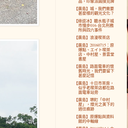
品，印象派圓撲克牌
【廣島】城，我們需要
甚麼樣的觀光文化？
【綠逗冰】聽水瓶子城
市慢步016-台北刑務
所與四六事件
【廣島】浪漫喫茶店
【廣島】20160715：原
爆點、エイト喫茶
店、中村屋、景雲堂
書屋
【廣島】路面電車的懷
舊時光，我們要留下
甚麼記憶
【廣島】十日市茶房，
似乎老喫茶店都在路
面電車站旁
【廣島】堺町「中村
屋」，燈光之美下的
過往痕跡
【廣島】原爆點與資料
館的中軸線