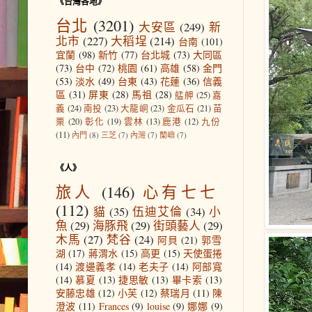
《台灣各地》
台北
(3201)
大安區
(249)
新
北市
(227)
大稻埕
(214)
台南
(101)
宜蘭
(98)
新竹
(77)
台北城
(73)
大同區
(73)
台中
(72)
桃園
(61)
高雄
(58)
金門
(53)
淡水
(49)
台東
(43)
花蓮
(36)
信義
區
(31)
屏東
(28)
馬祖
(28)
艋舺
(25)
嘉
義
(24)
南投
(23)
大龍峒
(23)
金瓜石
(21)
苗
栗
(20)
彰化
(19)
雲林
(13)
鹿港
(12)
九份
(11)
內門
(8)
三芝
(7)
內灣
(7)
蘭嶼
(7)
《人》
旅人
(146)
心有七七
(112)
貓
(35)
伍迪艾倫
(34)
小
魚
(29)
海豚飛
(29)
街頭藝人
(29)
木馬
(27)
梵谷
(24)
阿貝
(21)
郭雪
湖
(17)
蔣渭水
(15)
高更
(15)
天使蛋捲
(14)
渡邊義孝
(14)
老夫子
(14)
阿部寬
(14)
慕夏
(13)
捷思敏
(13)
畢卡索
(13)
安藤忠雄
(12)
小芙
(12)
蔡瑞月
(11)
陳
澄波
(11)
Frances
(9)
louise
(9)
娜娜
(9)