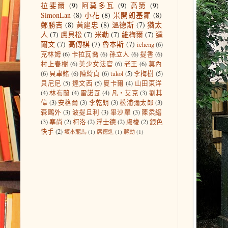
拉斐爾
(9)
阿莫多瓦
(9)
高第
(9)
SimonLan
(8)
小花
(8)
米開朗基羅
(8)
鄭勝吉
(8)
黃建忠
(8)
溫德斯
(7)
猶太
人
(7)
盧貝松
(7)
米勒
(7)
維梅爾
(7)
達
爾文
(7)
高傳棋
(7)
魯本斯
(7)
icheng
(6)
克林姆
(6)
卡拉瓦喬
(6)
孫立人
(6)
提香
(6)
村上春樹
(6)
美少女法官
(6)
老王
(6)
莫內
(6)
貝聿銘
(6)
陳綺貞
(6)
takol
(5)
李梅樹
(5)
貝尼尼
(5)
達文西
(5)
夏卡爾
(4)
山田東洋
(4)
林布蘭
(4)
雷諾瓦
(4)
凡‧艾克
(3)
劉其
偉
(3)
安格爾
(3)
李乾朗
(3)
松浦彌太郎
(3)
森鷗外
(3)
波提且利
(3)
畢沙羅
(3)
陳柔縉
(3)
塞尚
(2)
柯洛
(2)
浮士德
(2)
盧梭
(2)
銀色
快手
(2)
坂本龍馬
(1)
席德進
(1)
蔣勳
(1)