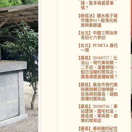
錢，能多做甚麼事
情？
【綠逗冰】聽水瓶子城
市慢步017-殷海光故
居與紫藤廬
【台北】中國三明治來
青田七六參訪
【台北】PCMCIA 曇花
一現
【廣島】20160717：比
治山、現代美術館、
二手店、漫畫網咖、
假日沒開的喫茶店、
廣島燒還是鐵板燒？
【廣島】廣島市現代美
術館與朝日咖啡館，
從長崎到廣島，跳脫
原爆的藝術品
【廣島】20160716：車
站建築、國宅社區、
廣島城、美術館、歇
業的喫茶店
【廣島】美術館的紀念