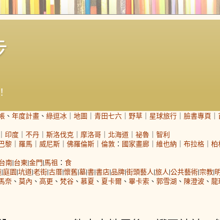
步
！
帳
、
年度計畫
、
綠逗冰
｜
地圖
｜
青田七六
｜
野草
｜
星球旅行
｜
臉書專頁
｜
｜
印度
｜
不丹
｜
斯洛伐克
｜
摩洛哥
｜
北海道
｜
祕魯
｜
智利
巴黎
｜
羅馬
｜
威尼斯
｜
佛羅倫斯
｜
倫敦
：
國家畫廊
｜
維也納
｜
布拉格
｜
柏
台南
|
台東
|
金門
|
馬祖
：
食
道
|
庭園
|
坑道
|
老街
|
古厝
|
懷舊
|
墓
|
書
|
書店
|
品牌
|
街頭藝人
|
旅人
|
公共藝術
|
宗教
|
馬奈
、
莫內
、
高更
、
梵谷
、
慕夏
、
夏卡爾
、
畢卡索
、
郭雪湖
、
陳澄波
、
龍