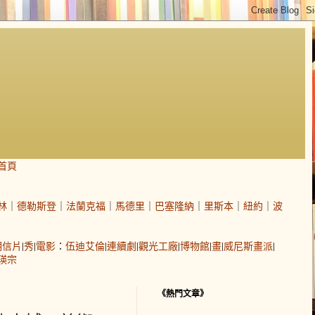
首頁
林
｜
德勒斯登
｜
法蘭克福
｜
馬德里
｜
巴塞隆納
｜
里斯本
｜
紐約
｜
波
明信片
|
秀
|
電影
：
伍迪艾倫
|
連續劇
|
觀光工廠
|
博物館
|
畫
|
威尼斯畫派
|
瑛宗
《熱門文章》