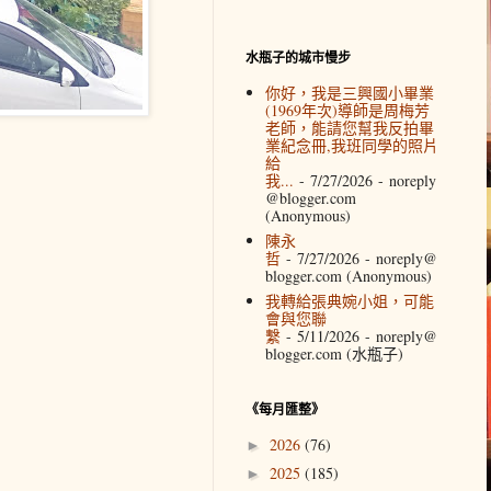
水瓶子的城市慢步
你好，我是三興國小畢業
(1969年次)導師是周梅芳
老師，能請您幫我反拍畢
業紀念冊,我班同學的照片
給
我...
- 7/27/2026
- noreply
@blogger.com
(Anonymous)
陳永
哲
- 7/27/2026
- noreply@
blogger.com (Anonymous)
我轉給張典婉小姐，可能
會與您聯
繫
- 5/11/2026
- noreply@
blogger.com (水瓶子)
《每月匯整》
2026
(76)
►
2025
(185)
►