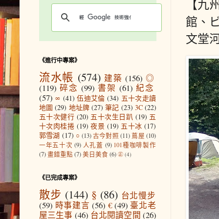
【九州
館、
文堂
《進行中專案》
流水帳
(574)
建築
(156)
◎
(119)
碎念
(99)
書架
(61)
紀念
(57)
∞
(41)
伍迪艾倫
(34)
五十次走讀
地圖
(29)
地址牌
(27)
筆記
(23)
3C
(22)
五十次健行
(20)
五十次生日趴
(19)
五
十次肉桂捲
(19)
夜景
(19)
五十冰
(17)
郭雪湖
(17)
○
(13)
古今對照
(11)
蔦屋
(10)
一年五十次
(9)
人孔蓋
(9)
101種咖啡製作
(7)
畫錯重點
(7)
美日美食
(6)
㊣
(4)
《已完成專案》
散步
(144)
§
(86)
台北慢步
(59)
時事建言
(56)
€
(49)
臺北老
屋三生事
(46)
台北閱讀空間
(26)