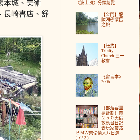
、熊本城、美術
《波士頓》分類總覽
、長崎書店、舒
【金門】龍
陵湖＠懷舊
之旅
【紐約】
Trinity
Church 三一
教會
《留言本》
2006
《部落客圓
夢計劃》帶
２５０天倫
敦應召日記
去玩家帶路
ＢＭＷ英倫情人八日遊
(７/２)