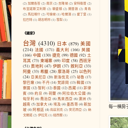
(2)
加爾各答
(2)
南京
(2)
吉隆坡
(2)
安特衛普
(2)
布宜諾斯艾利斯
(2)
華盛頓
(2)
開普敦
(2)
青島
(2)
馬拉喀什
(2)
可倫坡
(1)
哈爾濱
(1)
愛丁堡
(1)
拉巴特
(1)
胡志明市
(1)
雪梨
(1)
《國家》
台灣
(4310)
日本
(879)
美國
(214)
法國
(171)
義大利
(166)
英國
(166)
中國
(130)
捷克
(99)
德國
(92)
土
耳其
(73)
柬埔寨
(69)
印度
(58)
西班牙
(51)
奧地利
(47)
伊朗
(37)
敘利亞
(33)
阿曼
(33)
希臘
(28)
摩洛哥
(25)
以色列
(24)
亞美尼亞
(20)
斯洛伐克
(17)
祕魯
(17)
黎巴嫩
(16)
不丹
(14)
梵諦岡
(13)
韓國
(13)
寮國
(12)
智利
(12)
泰國
(12)
西藏
(11)
菲律
賓
(10)
約旦
(9)
荷蘭
(9)
阿拉伯大公國
(8)
匈牙利
(6)
喬治亞
(6)
馬來西亞
(6)
澳洲
(5)
越南
(5)
加拿大
(4)
埃及
(4)
墨西哥
(4)
新加
每一棟房
坡
(4)
阿根廷
(4)
烏茲別克
(2)
突尼西亞
(2)
納
戈爾諾
(2)
伊拉克
(1)
紐西蘭
(1)