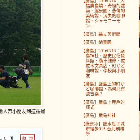
【廣島】20160714：大
福廣島燒、奇怪的建
築、縮景園、悲傷的
美術館、消失的咖啡
館、シャモニーモ
ン...
【廣島】縣立美術館
【廣島】縮景園
【廣島】20160713：嚴
島神社、歷史民俗資
料館、纜車維修、佐
佐木文具店、町かど
咖啡館、學校與小朋
友
【廣島】嚴島上的町か
ど咖啡館，為何只有
歐吉桑？
【廣島】嚴島上鹿戶的
樣式
地人帶小朋友到這裡運
【廣島】嚴島神社
【綠逗冰】聽水瓶子城
市慢步015-台北刑務
所