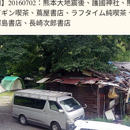
】20160702：熊本大地震後、護國神社
ビギン喫茶、蔦屋書店、ラフタイム純喫茶
河島書店、長崎次郎書店