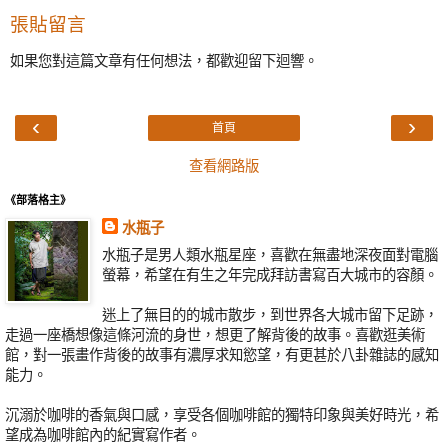
張貼留言
如果您對這篇文章有任何想法，都歡迎留下迴響。
‹
›
首頁
查看網路版
《部落格主》
水瓶子
水瓶子是男人類水瓶星座，喜歡在無盡地深夜面對電腦
螢幕，希望在有生之年完成拜訪書寫百大城市的容顏。
迷上了無目的的城市散步，到世界各大城市留下足跡，
走過一座橋想像這條河流的身世，想更了解背後的故事。喜歡逛美術
館，對一張畫作背後的故事有濃厚求知慾望，有更甚於八卦雜誌的感知
能力。
沉溺於咖啡的香氣與口感，享受各個咖啡館的獨特印象與美好時光，希
望成為咖啡館內的紀實寫作者。