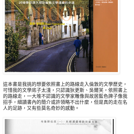
這本書是我挑的想要依照書上的路線走入倫敦的文學歷史，
可惜我的文學底子太淺，只認識狄更斯、吳爾芙，依照書上
的路線走，一大堆不認識的文學家雕像與故居藍色牌子像我
招手，細讀書內的簡介或許領略不出什麼，但是真的走在名
人的足跡，又有些莫名奇妙的感動。