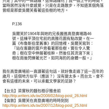
只走了其中的一條路線，這條路線花了我一個上午的時間，
當時居然沒有什麼感覺，只是在走路散步，不知道某個角落
曾經是那麼吳爾芙看著這些樹的地方。
P.136
吳爾芙於1904年與她的兄長搬進高登廣場路46
號。這棟平頂住宅前的高雅花園有點改變。在一
篇《布魯斯伯里舊事》的回憶裡，吳爾芙寫到：
『站在客廳的窗戶旁看著那些樹，實在令人驚
奇；樹在空中伸展著枝幹，然後任其流瀉下來；
樹在雨後閃爍著光芒，如同海豹的身體一般。』
我在高登廣場前一直讀著這句話，就好像走過了這一百年的
歲月，這個地方似乎（應該？）沒有變太多。而台北，會不
會有這樣的未來，可以承載文學家的足跡？
【台北】梁實秋的麵包樹＠雅舍前
http://trip.writers.idv.tw/2008/02/blog-post_26.html
【倫敦】吳爾芙在高登廣場的時時刻刻
http://trip.writers.idv.tw/2007/12/blog-post_25.html