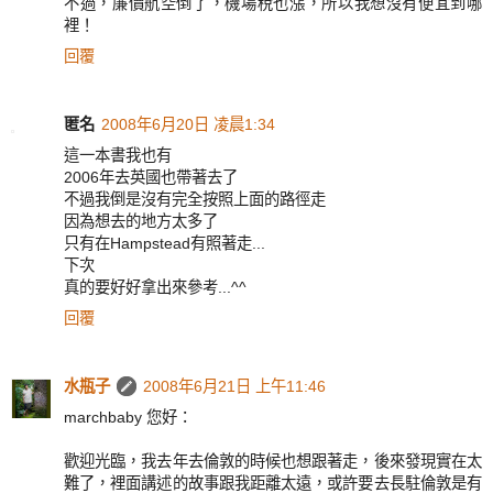
不過，廉價航空倒了，機場稅也漲，所以我想沒有便宜到哪
裡！
回覆
匿名
2008年6月20日 凌晨1:34
這一本書我也有
2006年去英國也帶著去了
不過我倒是沒有完全按照上面的路徑走
因為想去的地方太多了
只有在Hampstead有照著走...
下次
真的要好好拿出來參考...^^
回覆
水瓶子
2008年6月21日 上午11:46
marchbaby 您好：
歡迎光臨，我去年去倫敦的時候也想跟著走，後來發現實在太
難了，裡面講述的故事跟我距離太遠，或許要去長駐倫敦是有