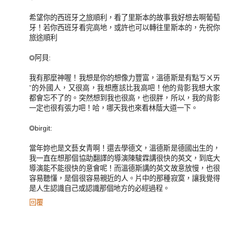
希望你的西班牙之旅順利，看了里斯本的故事我好想去啊葡萄
牙！若你西班牙看完高地，或許也可以轉往里斯本的，先祝你
旅途順利
◎阿貝:
我有那麼神喔！我想是你的想像力豐富，溫德斯是有點ㄎㄨㄞ
ˇ的外國人，又很高，我想應該比我高吧！他的背影我想大家
都會忘不了的。突然想到我也很高，也很胖，所以，我的背影
一定也很有張力吧！哈，哪天我也來看林蔭大道一下。
◎birgit:
當年妳也是文藝女青啊！還去學德文，溫德斯是德國出生的，
我一直在想那個協助翻譯的導演陳駿霖講很快的英文，到底大
導演能不能很快的意會呢！而溫德斯講的英文故意放慢，也很
容易聽懂，是個很容易親近的人。片中的那種寂寞，讓我覺得
是人生認識自己或認識那個地方的必經過程。
回覆