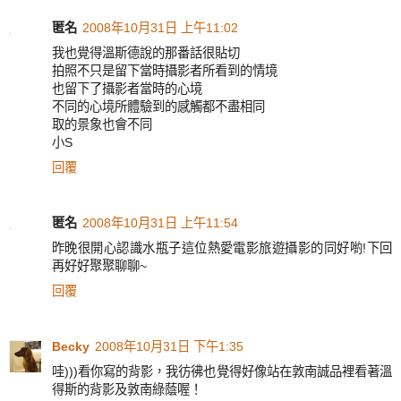
匿名
2008年10月31日 上午11:02
我也覺得溫斯德說的那番話很貼切
拍照不只是留下當時攝影者所看到的情境
也留下了攝影者當時的心境
不同的心境所體驗到的感觸都不盡相同
取的景象也會不同
小S
回覆
匿名
2008年10月31日 上午11:54
昨晚很開心認識水瓶子這位熱愛電影旅遊攝影的同好喲!下回
再好好聚聚聊聊~
回覆
Becky
2008年10月31日 下午1:35
哇)))看你寫的背影，我彷彿也覺得好像站在敦南誠品裡看著溫
得斯的背影及敦南綠蔭喔！