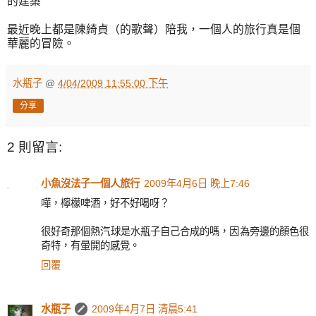
的建築
最近晚上都是陳綺貞（的歌聲）陪我，一個人的旅行真是個
華麗的冒險。
水瓶子
@
4/04/2009 11:55:00 下午
分享
2 則留言:
小魚沒法子一個人旅行
2009年4月6日 晚上7:46
嘩，檸檬啤酒，好不好喝呀？
很好奇那個熱汽球是水瓶子自己合成的嗎，因為旁邊的顏色很
奇特，有暈開的感覺。
回覆
水瓶子
2009年4月7日 清晨5:41