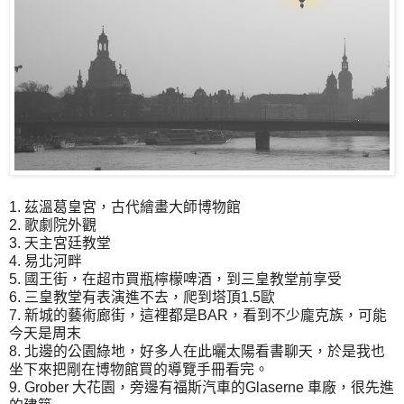
1. 茲溫葛皇宮，古代繪畫大師博物館
2. 歌劇院外觀
3. 天主宮廷教堂
4. 易北河畔
5. 國王街，在超市買瓶檸檬啤酒，到三皇教堂前享受
6. 三皇教堂有表演進不去，爬到塔頂1.5歐
7. 新城的藝術廊街，這裡都是BAR，看到不少龐克族，可能
今天是周末
8. 北邊的公園綠地，好多人在此曬太陽看書聊天，於是我也
坐下來把剛在博物館買的導覽手冊看完。
9. Grober 大花園，旁邊有福斯汽車的Glaserne 車廠，很先進