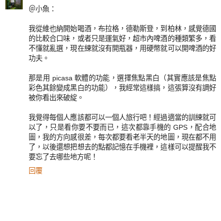
＠小魚：
我從維也納開始喝酒，布拉格，德勒斯登，到柏林，感覺德國
的比較合口味，或者只是運氣好，超市內啤酒的種類繁多，看
不懂就亂選，現在練就沒有開瓶器，用硬幣就可以開啤酒的好
功夫。
那是用 picasa 軟體的功能，選擇焦點黑白（其實應該是焦點
彩色其餘變成黑白的功能），我經常這樣搞，這張算沒有調好
被你看出來破綻。
我覺得每個人應該都可以一個人旅行吧！經過適當的訓練就可
以了，只是看你要不要而已，這次都靠手機的 GPS，配合地
圖，我的方向感很差，每次都要看老半天的地圖，現在都不用
了，以後還想把想去的點都記憶在手機裡，這樣可以提醒我不
要忘了去哪些地方呢！
回覆