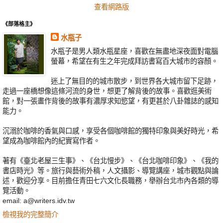
查看網路版
《部落格主》
水瓶子
水瓶子是男人類水瓶星座，喜歡在無盡地深夜面對電腦
螢幕，希望在有生之年完成拜訪書寫百大城市的容顏。
迷上了無目的的城市散步，到世界各大城市留下足跡，
走過一座橋想像這條河流的身世，想更了解背後的故事。喜歡逛美術
館，對一張畫作背後的故事有濃厚求知慾望，有更甚於八卦雜誌的感知
能力。
沉溺於咖啡的香氣與口感，享受各個咖啡館的獨特印象與美好時光，希
望成為咖啡館內的紀實寫作者。
著有《臺北老屋三生事》、《台北慢步》、《台北咖啡印象》、《我的
書店時光》等。旅行與藝術外稿，人文攝影、導覽講座，城市觀點與論
述，歡迎分享。目前擔任青田七六文化長職務，舉辦台北市內各類的導
覽活動。
email: a@writers.idv.tw
檢視我的完整簡介