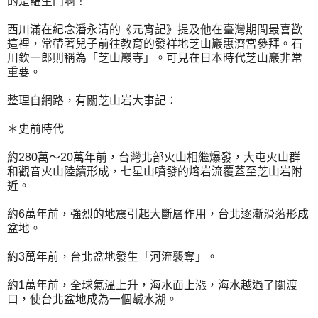
的是羅生門啊！
西川滿在紀念潘永清的《元宵記》提及他在臺灣期間最喜歡
這裡，常帶著兒子前往教育的發祥地芝山巖惠濟宮參拜。石
川欽一郎則稱為「芝山巖寺」。可見在日本時代芝山巖非常
重要。
整理自網路，有關芝山岩大事記：
＊史前時代
約280萬～20萬年前，台灣北部火山相繼爆發，大屯火山群
和觀音火山陸續形成，七星山噴發的熔岩流覆蓋至芝山岩附
近。
約6萬年前，強烈的地震引起大斷層作用，台北逐漸滑落形成
盆地。
約3萬年前，台北盆地發生「河流襲奪」。
約1萬年前，全球氣溫上升，海水面上漲，海水越過了關渡
口，使台北盆地成為一個鹹水湖。