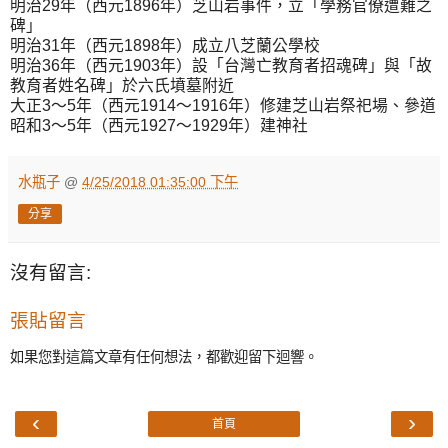
明治29年（西元1896年）芝山岩事件，立「學務官僚遭難之
碑」
明治31年（西元1898年）成立八芝蘭公學校
明治36年（西元1903年）設「台灣亡教育者招魂碑」與「故
教育者姓名碑」於六氏墳墓附近
大正3～5年（西元1914～1916年）修建芝山岩祭祀場、參道
昭和3～5年（西元1927～1929年）建神社
水瓶子
@
4/25/2018 01:35:00 下午
分享
沒有留言:
張貼留言
如果您對這篇文章有任何想法，都歡迎留下迴響。
‹
›
首頁