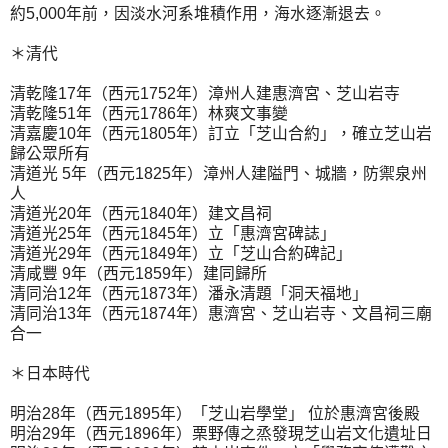
約5,000年前，因淡水河系堆積作用，海水逐漸退去。
＊清代
清乾隆17年（西元1752年）漳州人建惠濟宮、芝山岩寺
清乾隆51年（西元1786年）林爽文事變
清嘉慶10年（西元1805年）訂立「芝山合約」，確立芝山岩
歸公眾所有
清道光 5年（西元1825年）漳州人建隘門、城牆，防禦泉州
人
清道光20年（西元1840年）建文昌祠
清道光25年（西元1845年）立「惠濟宮碑誌」
清道光29年（西元1849年）立「芝山合約碑記」
清咸豐 9年（西元1859年）建同歸所
清同治12年（西元1873年）潘永清題「洞天福地」
清同治13年（西元1874年）惠濟宮、芝山岩寺、文昌祠三廟
合一
＊日本時代
明治28年（西元1895年）「芝山岩學堂」 位於惠濟宮後殿
明治29年（西元1896年）栗野傳之烝發現芝山岩文化遺址日