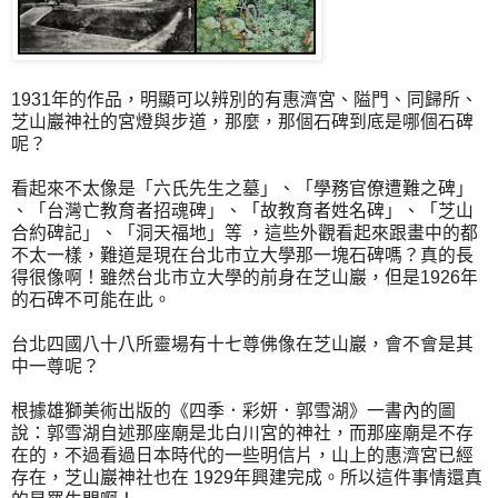
1931年的作品，明顯可以辨別的有惠濟宮、隘門、同歸所、
芝山巖神社的宮燈與步道，那麼，那個石碑到底是哪個石碑
呢？
看起來不太像是「六氏先生之墓」、「學務官僚遭難之碑」
、「台灣亡教育者招魂碑」、「故教育者姓名碑」、「芝山
合約碑記」、「洞天福地」等 ，這些外觀看起來跟畫中的都
不太一樣，難道是現在台北市立大學那一塊石碑嗎？真的長
得很像啊！雖然台北市立大學的前身在芝山巖，但是1926年
的石碑不可能在此。
台北四國八十八所靈場有十七尊佛像在芝山巖，會不會是其
中一尊呢？
根據雄獅美術出版的《四季．彩妍．郭雪湖》一書內的圖
說：郭雪湖自述那座廟是北白川宮的神社，而那座廟是不存
在的，不過看過日本時代的一些明信片，山上的惠濟宮已經
存在，芝山巖神社也在 1929年興建完成。所以這件事情還真