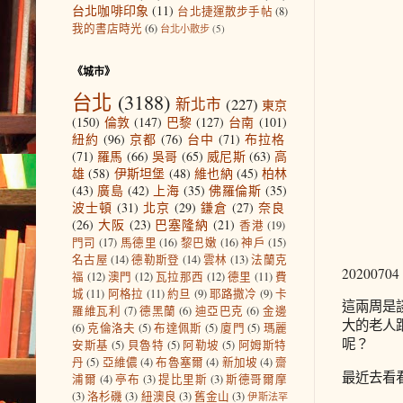
台北咖啡印象
(11)
台北捷運散步手帖
(8)
我的書店時光
(6)
台北小散步
(5)
《城市》
台北
(3188)
新北市
(227)
東京
(150)
倫敦
(147)
巴黎
(127)
台南
(101)
紐約
(96)
京都
(76)
台中
(71)
布拉格
(71)
羅馬
(66)
吳哥
(65)
威尼斯
(63)
高
雄
(58)
伊斯坦堡
(48)
維也納
(45)
柏林
(43)
廣島
(42)
上海
(35)
佛羅倫斯
(35)
波士頓
(31)
北京
(29)
鎌倉
(27)
奈良
(26)
大阪
(23)
巴塞隆納
(21)
香港
(19)
門司
(17)
馬德里
(16)
黎巴嫩
(16)
神戶
(15)
名古屋
(14)
德勒斯登
(14)
雲林
(13)
法蘭克
202007
福
(12)
澳門
(12)
瓦拉那西
(12)
德里
(11)
費
城
(11)
阿格拉
(11)
約旦
(9)
耶路撒冷
(9)
卡
這兩周是
羅維瓦利
(7)
德黑蘭
(6)
迪亞巴克
(6)
金邊
大的老人
(6)
克倫洛夫
(5)
布達佩斯
(5)
廈門
(5)
瑪麗
呢？
安斯基
(5)
貝魯特
(5)
阿勒坡
(5)
阿姆斯特
丹
(5)
亞維儂
(4)
布魯塞爾
(4)
新加坡
(4)
齋
最近去看
浦爾
(4)
亭布
(3)
提比里斯
(3)
斯德哥爾摩
(3)
洛杉磯
(3)
紐澳良
(3)
舊金山
(3)
伊斯法罕