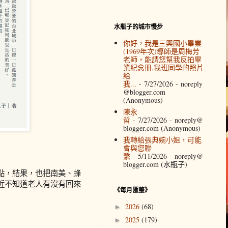
水瓶子的城市慢步
你好，我是三興國小畢業
(1969年次)導師是周梅芳
老師，能請您幫我反拍畢
業紀念冊,我班同學的照片
給
我...
- 7/27/2026
- noreply
@blogger.com
(Anonymous)
陳永
哲
- 7/27/2026
- noreply@
blogger.com (Anonymous)
我轉給張典婉小姐，可能
會與您聯
繫
- 5/11/2026
- noreply@
blogger.com (水瓶子)
點，結果，也把南美、蜂
近不知道老人有沒有回來
《每月匯整》
2026
(68)
►
2025
(179)
►