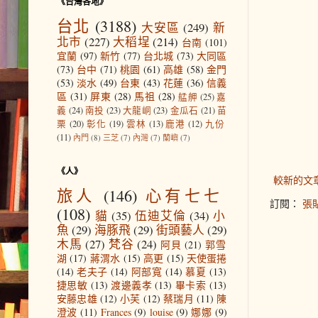
《台灣各地》
台北
(3188)
大安區
(249)
新
北市
(227)
大稻埕
(214)
台南
(101)
宜蘭
(97)
新竹
(77)
台北城
(73)
大同區
(73)
台中
(71)
桃園
(61)
高雄
(58)
金門
(53)
淡水
(49)
台東
(43)
花蓮
(36)
信義
區
(31)
屏東
(28)
馬祖
(28)
艋舺
(25)
嘉
義
(24)
南投
(23)
大龍峒
(23)
金瓜石
(21)
苗
栗
(20)
彰化
(19)
雲林
(13)
鹿港
(12)
九份
(11)
內門
(8)
三芝
(7)
內灣
(7)
蘭嶼
(7)
《人》
較新的文
旅人
(146)
心有七七
訂閱：
張貼
(108)
貓
(35)
伍迪艾倫
(34)
小
魚
(29)
海豚飛
(29)
街頭藝人
(29)
木馬
(27)
梵谷
(24)
阿貝
(21)
郭雪
湖
(17)
蔣渭水
(15)
高更
(15)
天使蛋捲
(14)
老夫子
(14)
阿部寬
(14)
慕夏
(13)
捷思敏
(13)
渡邊義孝
(13)
畢卡索
(13)
安藤忠雄
(12)
小芙
(12)
蔡瑞月
(11)
陳
澄波
(11)
Frances
(9)
louise
(9)
娜娜
(9)