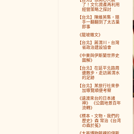
了！文化資產再利用
經營策略之探討
【台北】陳維英集，隨
手一翻翻到了太古巢
即事
《龍坡雜文》
【台北】蔣渭川，台灣
省政治建設協會
《中東與伊斯蘭世界史
圖解》
【台北】在延平北路周
邊散步，走訪蔣渭水
的足跡
【台北】某旅行社來參
加導覽順便考察
《遠渡來台的日本諸
神》 《公園地景百年
流轉》
《標本‧文物‧我們的
歷史》森 常治《台湾
の森於菟》
《大英博物館裡的伊斯