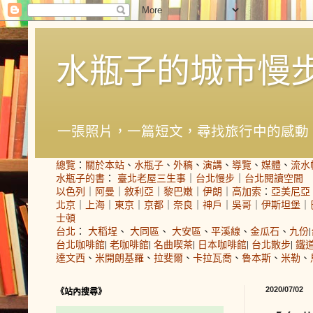
水瓶子的城市慢
一張照片，一篇短文，尋找旅行中的感動
總覽
：
關於本站
、
水瓶子
、
外稿
、
演講
、
導覽
、
媒體
、
流水
水瓶子的書
：
臺北老屋三生事
｜
台北慢步
｜
台北閱讀空間
以色列
｜
阿曼
｜
敘利亞
｜
黎巴嫩
｜
伊朗
｜
高加索
：
亞美尼亞
北京
｜
上海
｜
東京
｜
京都
｜
奈良
｜
神戶
｜
吳哥
｜
伊斯坦堡
｜
士頓
台北
：
大稻埕
、
大同區
、
大安區
、
平溪線
、
金瓜石
、
九份
|
台北咖啡館
|
老咖啡館
|
名曲喫茶
|
日本咖啡館
|
台北散步
|
鐵
達文西
、
米開朗基羅
、
拉斐爾
、
卡拉瓦喬
、
魯本斯
、
米勒
、
2020/07/02
《站內搜尋》