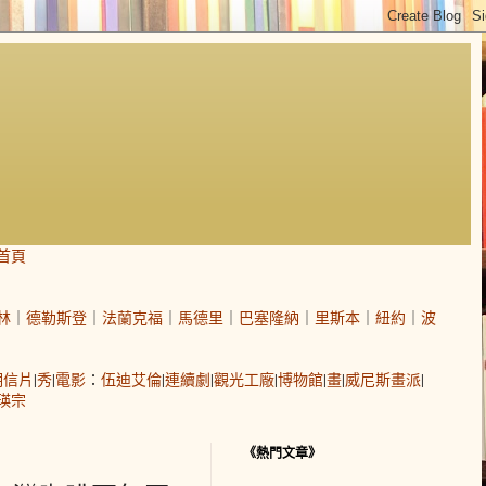
首頁
林
｜
德勒斯登
｜
法蘭克福
｜
馬德里
｜
巴塞隆納
｜
里斯本
｜
紐約
｜
波
明信片
|
秀
|
電影
：
伍迪艾倫
|
連續劇
|
觀光工廠
|
博物館
|
畫
|
威尼斯畫派
|
瑛宗
《熱門文章》