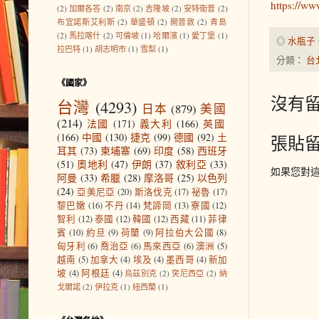
https://w
(2)
加爾各答
(2)
南京
(2)
吉隆坡
(2)
安特衛普
(2)
布宜諾斯艾利斯
(2)
華盛頓
(2)
開普敦
(2)
青島
(2)
馬拉喀什
(2)
可倫坡
(1)
哈爾濱
(1)
愛丁堡
(1)
◎
水瓶子
拉巴特
(1)
胡志明市
(1)
雪梨
(1)
分類：
台
《國家》
沒有留
台灣
(4293)
日本
(879)
美國
(214)
法國
(171)
義大利
(166)
英國
(166)
中國
(130)
捷克
(99)
德國
(92)
土
張貼
耳其
(73)
柬埔寨
(69)
印度
(58)
西班牙
(51)
奧地利
(47)
伊朗
(37)
敘利亞
(33)
如果您對
阿曼
(33)
希臘
(28)
摩洛哥
(25)
以色列
(24)
亞美尼亞
(20)
斯洛伐克
(17)
祕魯
(17)
黎巴嫩
(16)
不丹
(14)
梵諦岡
(13)
寮國
(12)
智利
(12)
泰國
(12)
韓國
(12)
西藏
(11)
菲律
賓
(10)
約旦
(9)
荷蘭
(9)
阿拉伯大公國
(8)
匈牙利
(6)
喬治亞
(6)
馬來西亞
(6)
澳洲
(5)
越南
(5)
加拿大
(4)
埃及
(4)
墨西哥
(4)
新加
坡
(4)
阿根廷
(4)
烏茲別克
(2)
突尼西亞
(2)
納
戈爾諾
(2)
伊拉克
(1)
紐西蘭
(1)