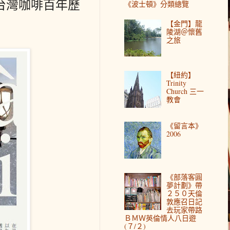
台灣咖啡百年歷
《波士頓》分類總覽
【金門】龍
陵湖＠懷舊
之旅
【紐約】
Trinity
Church 三一
教會
《留言本》
2006
《部落客圓
夢計劃》帶
２５０天倫
敦應召日記
去玩家帶路
ＢＭＷ英倫情人八日遊
(７/２)