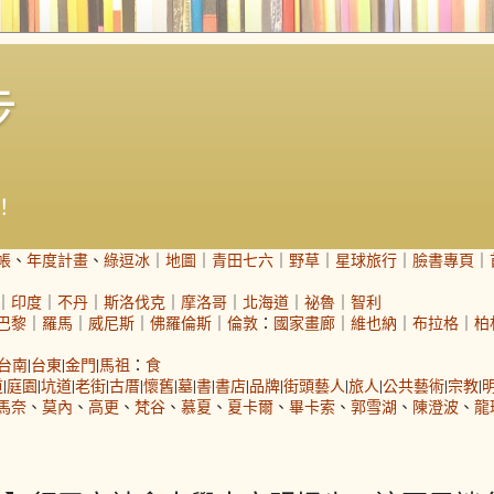
步
！
帳
、
年度計畫
、
綠逗冰
｜
地圖
｜
青田七六
｜
野草
｜
星球旅行
｜
臉書專頁
｜
｜
印度
｜
不丹
｜
斯洛伐克
｜
摩洛哥
｜
北海道
｜
祕魯
｜
智利
巴黎
｜
羅馬
｜
威尼斯
｜
佛羅倫斯
｜
倫敦
：
國家畫廊
｜
維也納
｜
布拉格
｜
柏
台南
|
台東
|
金門
|
馬祖
：
食
道
|
庭園
|
坑道
|
老街
|
古厝
|
懷舊
|
墓
|
書
|
書店
|
品牌
|
街頭藝人
|
旅人
|
公共藝術
|
宗教
|
馬奈
、
莫內
、
高更
、
梵谷
、
慕夏
、
夏卡爾
、
畢卡索
、
郭雪湖
、
陳澄波
、
龍