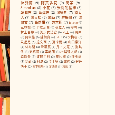
拉斐爾
(9)
阿莫多瓦
(9)
高第
(9)
SimonLan
(8)
小花
(8)
米開朗基羅
(8)
鄭勝吉
(8)
黃建忠
(8)
溫德斯
(7)
猶太
人
(7)
盧貝松
(7)
米勒
(7)
維梅爾
(7)
達
爾文
(7)
高傳棋
(7)
魯本斯
(7)
icheng
(6)
克林姆
(6)
卡拉瓦喬
(6)
孫立人
(6)
提香
(6)
村上春樹
(6)
美少女法官
(6)
老王
(6)
莫內
(6)
貝聿銘
(6)
陳綺貞
(6)
takol
(5)
李梅樹
(5)
貝尼尼
(5)
達文西
(5)
夏卡爾
(4)
山田東洋
(4)
林布蘭
(4)
雷諾瓦
(4)
凡‧艾克
(3)
劉其
偉
(3)
安格爾
(3)
李乾朗
(3)
松浦彌太郎
(3)
森鷗外
(3)
波提且利
(3)
畢沙羅
(3)
陳柔縉
(3)
塞尚
(2)
柯洛
(2)
浮士德
(2)
盧梭
(2)
銀色
快手
(2)
坂本龍馬
(1)
席德進
(1)
蔣勳
(1)