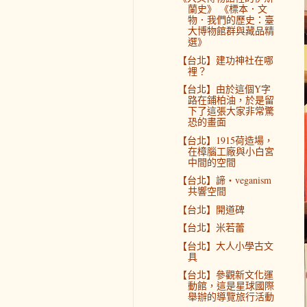
蘭史》 《標本．文
物．我們的歷史：臺
大博物館群與藏品精
選》
【台北】建功神社在哪
裡？
【台北】由於這個Y字
路在鋪柏油，於是留
下了這張大家非常驚
恐的畫面
【台北】1915荷造場，
在樟腦工廠與小白宮
中間的空間
【台北】諦・veganism
共響空間
【台北】開道碑
【台北】米若蕾
【台北】大人小學古文
具
【台北】參觀新文化運
動館，這是星球國際
舉辦的導覽旅行活動