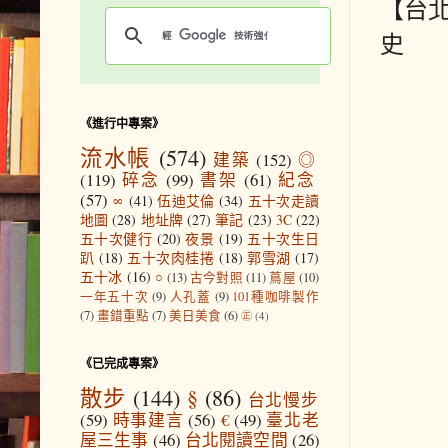
【台
史
《進行中專案》
流水帳
(574)
建築
(152)
◎
(119)
碎念
(99)
書架
(61)
紀念
(57)
∞
(41)
伍迪艾倫
(34)
五十次走讀
地圖
(28)
地址牌
(27)
筆記
(23)
3C
(22)
五十次健行
(20)
夜景
(19)
五十次生日
趴
(18)
五十次肉桂捲
(18)
郭雪湖
(17)
五十冰
(16)
○
(13)
古今對照
(11)
蔦屋
(10)
一年五十次
(9)
人孔蓋
(9)
101種咖啡製作
(7)
畫錯重點
(7)
美日美食
(6)
㊣
(4)
《已完成專案》
散步
(144)
§
(86)
台北慢步
(59)
時事建言
(56)
€
(49)
臺北老
屋三生事
(46)
台北閱讀空間
(26)