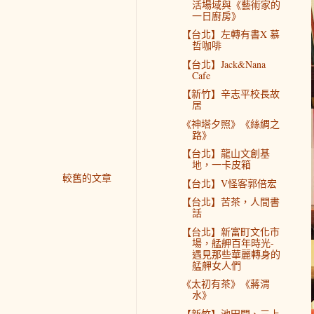
活場域與《藝術家的
一日廚房》
【台北】左轉有書X 慕
哲咖啡
【台北】Jack&Nana
Cafe
【新竹】辛志平校長故
居
《神塔夕照》《絲綢之
路》
【台北】龍山文創基
地，一卡皮箱
較舊的文章
【台北】V怪客郭倍宏
【台北】苦茶，人間書
話
【台北】新富町文化市
場，艋舺百年時光-
遇見那些華麗轉身的
艋舺女人們
《太初有茶》《蔣渭
水》
【新竹】池田門、三上