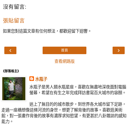
沒有留言:
張貼留言
如果您對這篇文章有任何想法，都歡迎留下迴響。
‹
›
首頁
查看網路版
《部落格主》
水瓶子
水瓶子是男人類水瓶星座，喜歡在無盡地深夜面對電腦
螢幕，希望在有生之年完成拜訪書寫百大城市的容顏。
迷上了無目的的城市散步，到世界各大城市留下足跡，
走過一座橋想像這條河流的身世，想更了解背後的故事。喜歡逛美術
館，對一張畫作背後的故事有濃厚求知慾望，有更甚於八卦雜誌的感知
能力。