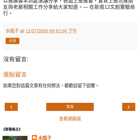
以推廣書本到處演講分享，表面上是推書，實質上是坑推朋
友與老屋相關工作分享給大家知道。— 在新南12文創實驗商
行。
水瓶子
@
12/27/2020 09:52:00 下午
分享
沒有留言:
張貼留言
如果您對這篇文章有任何想法，都歡迎留下迴響。
‹
›
首頁
查看網路版
《部落格主》
水瓶子