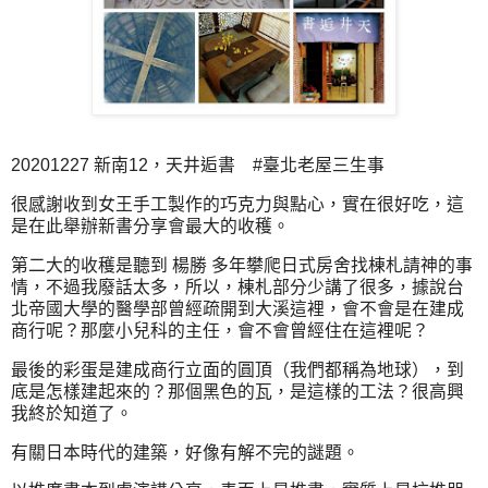
20201227 新南12，天井逅書 #臺北老屋三生事
很感謝收到女王手工製作的巧克力與點心，實在很好吃，這
是在此舉辦新書分享會最大的收穫。
第二大的收穫是聽到 楊勝 多年攀爬日式房舍找棟札請神的事
情，不過我廢話太多，所以，棟札部分少講了很多，據說台
北帝國大學的醫學部曾經疏開到大溪這裡，會不會是在建成
商行呢？那麼小兒科的主任，會不會曾經住在這裡呢？
最後的彩蛋是建成商行立面的圓頂（我們都稱為地球），到
底是怎樣建起來的？那個黑色的瓦，是這樣的工法？很高興
我終於知道了。
有關日本時代的建築，好像有解不完的謎題。