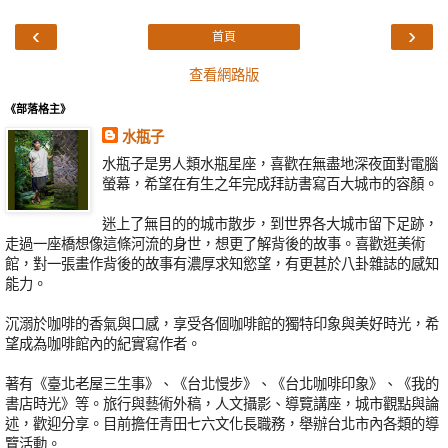
‹
›
首頁
查看網路版
《部落格主》
水瓶子
水瓶子是男人類水瓶星座，喜歡在無盡地深夜面對電腦
螢幕，希望在有生之年完成拜訪書寫百大城市的容顏。
迷上了無目的的城市散步，到世界各大城市留下足跡，
走過一座橋想像這條河流的身世，想更了解背後的故事。喜歡逛美術
館，對一張畫作背後的故事有濃厚求知慾望，有更甚於八卦雜誌的感知
能力。
沉溺於咖啡的香氣與口感，享受各個咖啡館的獨特印象與美好時光，希
望成為咖啡館內的紀實寫作者。
著有《臺北老屋三生事》、《台北慢步》、《台北咖啡印象》、《我的
書店時光》等。旅行與藝術外稿，人文攝影、導覽講座，城市觀點與論
述，歡迎分享。目前擔任青田七六文化長職務，舉辦台北市內各類的導
覽活動。