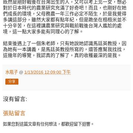
既然是剛好戰後在台灣出生的人，又可以考上北一女，想必
對於日本時代的農業研究充滿了好奇吧！而且，也剛好在她
們成長的環境，父母務農一年三作必定不陌生，於是我覺得
多講這部分，雖然大家都有點年紀，但是跪坐在榻榻米並不
十分辛苦，在這裡講農業研究與戰前戰後台灣人尷尬的處
境，這一點大家多能有同理心的了解。
結束後遇上了一個朱老師，只有她說她認識馬廷英教授，因
為她有一本講義，是馬廷英教授所寫的，還答應幫我找找，
這幾年的導覽，我認真的了解了，真的收穫最深的是我。
水瓶子
@
1/13/2016 12:09:00 下午
分享
沒有留言:
張貼留言
如果您對這篇文章有任何想法，都歡迎留下迴響。