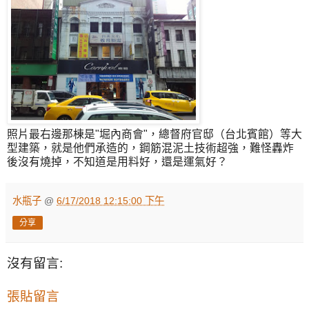
照片最右邊那棟是"堀內商會"，總督府官邸（台北賓館）等大
型建築，就是他們承造的，鋼筋混泥土技術超強，難怪轟炸
後沒有燒掉，不知道是用料好，還是運氣好？
水瓶子
@
6/17/2018 12:15:00 下午
分享
沒有留言:
張貼留言