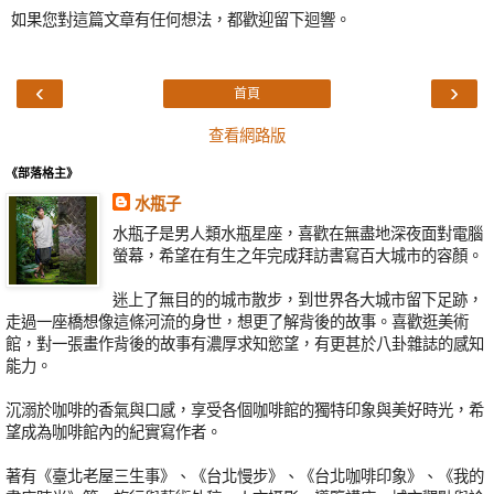
如果您對這篇文章有任何想法，都歡迎留下迴響。
‹
›
首頁
查看網路版
《部落格主》
水瓶子
水瓶子是男人類水瓶星座，喜歡在無盡地深夜面對電腦
螢幕，希望在有生之年完成拜訪書寫百大城市的容顏。
迷上了無目的的城市散步，到世界各大城市留下足跡，
走過一座橋想像這條河流的身世，想更了解背後的故事。喜歡逛美術
館，對一張畫作背後的故事有濃厚求知慾望，有更甚於八卦雜誌的感知
能力。
沉溺於咖啡的香氣與口感，享受各個咖啡館的獨特印象與美好時光，希
望成為咖啡館內的紀實寫作者。
著有《臺北老屋三生事》、《台北慢步》、《台北咖啡印象》、《我的