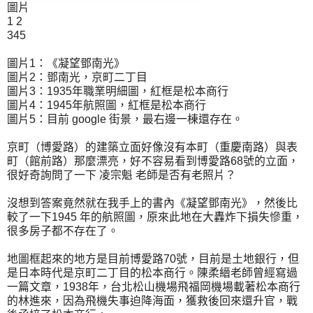
圖片
1 2
345
圖片1：《凝望鄧南光》
圖片2：鄧南光，京町二丁目
圖片3：1935年職業明細圖，紅框是松本商行
圖片4：1945年航照圖，紅框是松本商行
圖片5：目前 google 街景，最右邊一棟還存在。
京町（博愛路）的建築立面好像沒有本町（重慶南路）與表
町（館前路）那麼漂亮，好不容易看到博愛路68號的立面，
很好奇詢問了一下 凌宗魁 老師是否有老照片？
沒想到答案竟然就在我手上的書內《凝望鄧南光》，然後比
較了一下1945 年的航照圖，原來此地在大轟炸下損失慘重，
很多房子都不存在了。
地圖框起來的地方是目前博愛路70號，目前是土地銀行，但
是日本時代是京町二丁目的松本商行。陳柔縉老師曾經寫過
一篇文章，1938年，台北松山機場飛福岡機場載著松本商行
的林進來，因為飛機失事迫降海面，獲救後回來還升官，戰