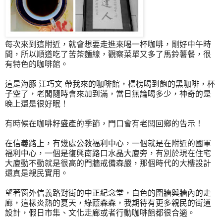
每次來到這附近，就會想要走進來喝一杯咖啡，剛好中午時
間，所以順道吃了苦茶麵線，觀察菜單又多了馬鈴薯餐，很
有特色的咖啡館。
這是海豚 江巧文 帶我來的咖啡館，標榜喝到飽的黑咖啡，杯
子空了，老闆隨時會來加到滿，當日無論喝多少，神奇的是
晚上還是很好眠！
有時候在咖啡籽盛產的季節，門口會有老闆回鄉的告示！
在信義路上，有幾處公教福利中心，一個就是在附近的國軍
福利中心，一個是復興南路口水晶大廈旁，有別於現在住宅
大廈動不動就是很高的門牆戒備森嚴，那個時代的大樓設計
還真是親民實用。
望著窗外信義路對街的中正紀念堂，白色的圍牆與牆內的走
廊，這樣炎熱的夏天，綠蔭森森，我期待有更多親民的街道
設計，假日市集、文化走廊或者行動咖啡館都很合適。