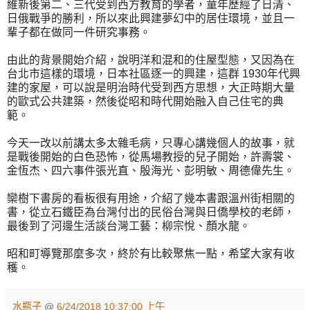
維新後第二、三代受到西方教育的學者，童年歷經了日清、
日俄戰爭的勝利，所以來此興建夢幻中的居住環境，並且一
輩子都在做同一件研究事務。
由此的背景開始介紹，說明洋和混和的住屋型態，又因為在
台北市這樣的環境，日本社區逐一的興建，這群 1930年代興
建的家屋，可以說是明治時代受到西方思想，大正時期大量
的歐式公共建築，然後從昭和時代開始融入自己住宅的典
範。
今天一改以前講太多太雜毛病，只專心講幾個人的故事，就
是戰後開始的白色恐怖，從馬場教授的兒子開始，許壽裳、
金恆杰、四六事件張光直、殷海光、彭明敏、周德偉先生。
欒樹下書房的看板很有用途，介紹了幾本書跟溫州街相關的
書，從立石鐵臣為台灣付出的民俗台灣與日僑學校的老師，
最後到了河邊生活談台灣工藝：柳宗悅、顏水龍。
昭和町導覽那麼多次，終於有比較聚焦一點，希望大家有收
穫。
水瓶子
@
6/24/2018 10:37:00 上午