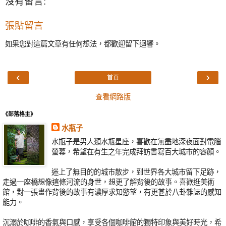
沒有留言:
張貼留言
如果您對這篇文章有任何想法，都歡迎留下迴響。
‹
›
首頁
查看網路版
《部落格主》
水瓶子
水瓶子是男人類水瓶星座，喜歡在無盡地深夜面對電腦
螢幕，希望在有生之年完成拜訪書寫百大城市的容顏。
迷上了無目的的城市散步，到世界各大城市留下足跡，
走過一座橋想像這條河流的身世，想更了解背後的故事。喜歡逛美術
館，對一張畫作背後的故事有濃厚求知慾望，有更甚於八卦雜誌的感知
能力。
沉溺於咖啡的香氣與口感，享受各個咖啡館的獨特印象與美好時光，希